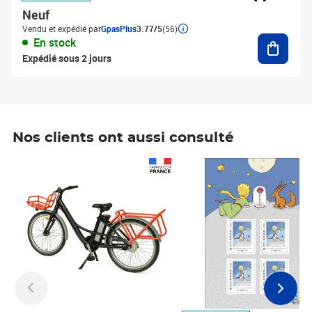
Neuf
Vendu et expédié par
GpasPlus
3.77/5
(56)
Ajouter
En stock
Expédié sous 2 jours
Nos clients ont aussi consulté
Prix 1 490,00€
Prix 7,50€