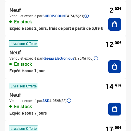
2
,63€
Neuf
Vendu et expédié par
SURDISCOUNT
4.74/5
(23)
Ajouter
En stock
Expédié sous 2 jours, frais de port à partir de 5,99 €
12
,00€
Livraison Offerte
Neuf
Vendu et expédié par
Réseau Electronique
3.75/5
(106)
Ajouter
En stock
Expédié sous 1 jour
14
,41€
Livraison Offerte
Neuf
Vendu et expédié par
ASD
4.05/5
(38)
Ajouter
En stock
Expédié sous 7 jours
17
,96€
Livraison Offerte