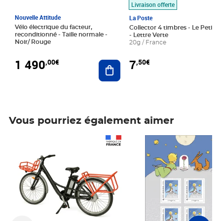
Livraison offerte
Nouvelle Attitude
La Poste
Vélo électrique du facteur,
Collector 4 timbres - Le Petit P
reconditionné - Taille normale -
- Lettre Verte
Noir/ Rouge
20g / France
1 490
7
,00€
,50€
Ajouter au panier
Vous pourriez également aimer
Prix 1 490,00€
Prix 7,50€