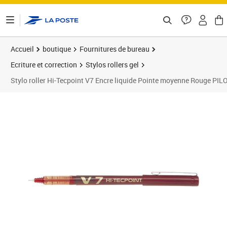
ontenu de la page
Accueil
boutique
Fournitures de bureau
Ecriture et correction
Stylos rollers gel
Stylo roller Hi-Tecpoint V7 Encre liquide Pointe moyenne Rouge PIL
Prix 1,59€
Prix 4
Prix 2
Prix 1
Prix 1
Prix 1