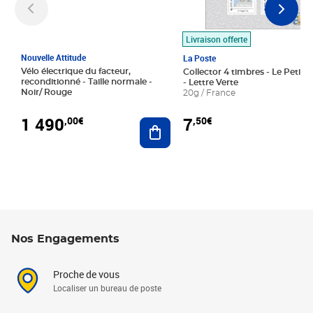
Livraison offerte
Nouvelle Attitude
La Poste
Vélo électrique du facteur,
Collector 4 timbres - Le Petit P
reconditionné - Taille normale -
- Lettre Verte
Noir/ Rouge
20g / France
1 490
7
,00€
,50€
Ajouter au panier
Nos Engagements
Proche de vous
Localiser un bureau de poste