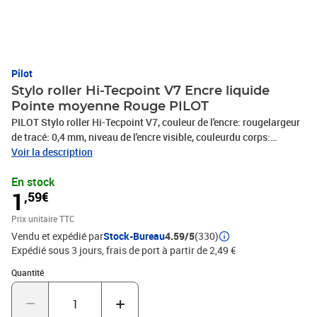
Pilot
Stylo roller Hi-Tecpoint V7 Encre liquide
Pointe moyenne Rouge PILOT
PILOT Stylo roller Hi-Tecpoint V7, couleur de l'encre: rougelargeur
de tracé: 0,4 mm, niveau de l'encre visible, couleurdu corps:
rouge(085772 / BX-V7-R / 2228002)
Voir la description
En stock
1
,59€
Prix unitaire TTC
Vendu et expédié par
Stock-Bureau
4.59/5
(330)
Expédié sous 3 jours, frais de port à partir de 2,49 €
Quantité : 1
Quantité