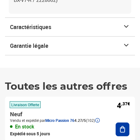
BX-V7-R / 2228002)
Caractéristiques
Garantie légale
Toutes les autres offres
4
,37€
Livraison Offerte
Neuf
Vendu et expédié par
Micro Passion 76
4.27/5
(102)
Ajouter
En stock
Expédié sous 5 jours