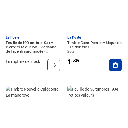
La Poste
La Poste
Feuille de 100 timbres Saint
Timbre Saint Pierre et Miquelon
Pierre et Miquelon - Marianne
- Le dorissier
de l'avenir surchargée -
20g
International - 2025
1
,52€
Ajout
En rupture de stock
Prix 1,93€
Prix 5,00€