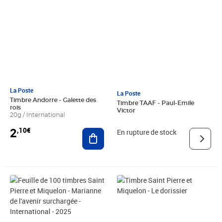
La Poste
La Poste
Timbre Andorre - Galette des
Timbre TAAF - Paul-Emile
rois
Victor
20g / International
2
,10€
Ajouter au panier
En rupture de stock
Prix 1,52€