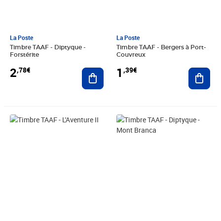
La Poste
La Poste
Timbre TAAF - Diptyque -
Timbre TAAF - Bergers à Port-
Forstérite
Couvreux
2
1
,78€
,39€
Ajouter au panier
Ajout
Prix 2,10€
Prix 2,78€