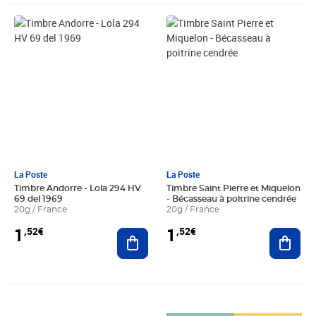
Prix 1,52€
Prix 1,52€
La Poste
La Poste
Timbre Andorre - Lola 294 HV
Timbre Saint Pierre et Miquelon
69 del 1969
- Bécasseau à poitrine cendrée
20g / France
20g / France
1
1
,52€
,52€
Ajouter au panier
Ajout
Prix 6,11€
Prix 4,20€