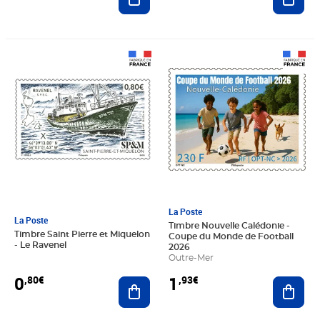
Prix 0,80€
Prix 1,93€
La Poste
La Poste
Timbre Nouvelle Calédonie -
Timbre Saint Pierre et Miquelon
Coupe du Monde de Football
- Le Ravenel
2026
Outre-Mer
0
1
,80€
,93€
Ajouter au panier
Ajout