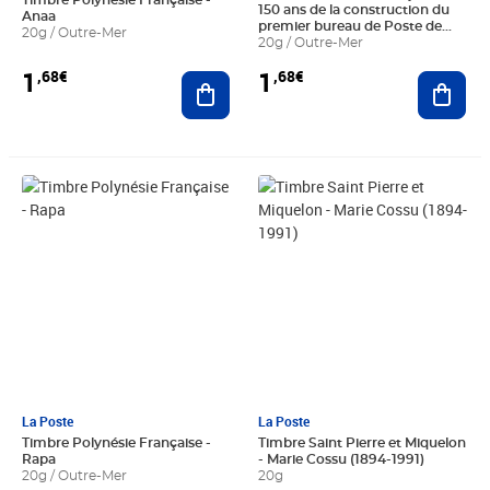
Timbre Polynésie Française -
150 ans de la construction du
Anaa
premier bureau de Poste de
20g / Outre-Mer
Papeete
20g / Outre-Mer
1
1
,68€
,68€
Ajouter au panier
Ajout
Prix 0,75€
La Poste
La Poste
Timbre Polynésie Française -
Timbre Saint Pierre et Miquelon
Rapa
- Marie Cossu (1894-1991)
20g / Outre-Mer
20g