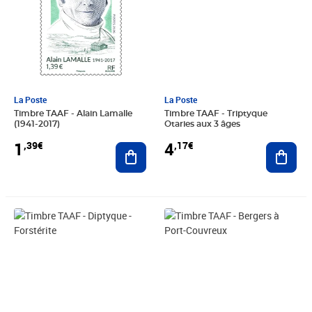
La Poste
La Poste
Timbre TAAF - Alain Lamalle
Timbre TAAF - Triptyque
(1941-2017)
Otaries aux 3 âges
1
4
,39€
,17€
Ajouter au panier
Ajout
Prix 2,78€
Prix 1,39€