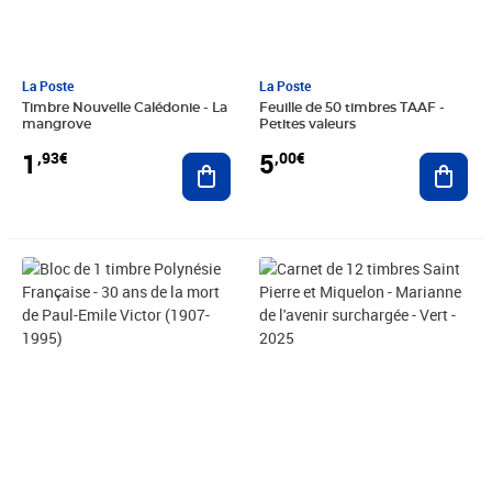
La Poste
La Poste
Timbre Nouvelle Calédonie - La
Feuille de 50 timbres TAAF -
mangrove
Petites valeurs
1
5
,93€
,00€
Ajouter au panier
Ajout
Prix 5,03€
Prix 19,00€