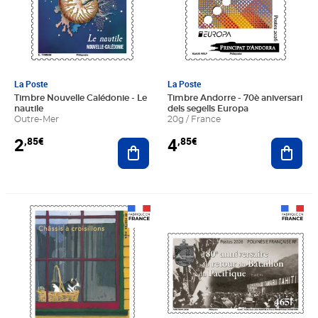
La Poste
La Poste
Timbre Nouvelle Calédonie - Le
Timbre Andorre - 70è aniversari
nautile
dels segells Europa
Outre-Mer
20g / France
2
4
,85€
,85€
Ajouter au panier
Ajout
Prix 1,52€
Prix 3,90€