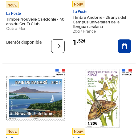
Nouv.
Nouv.
La Poste
La Poste
Timbre Andorre - 25 anys del
Timbre Nouvelle Calédonie - 40
Campus universitari de la
ans du Sci-Fi Club
llengua catalana
Outre-Mer
20g / France
1
,52€
Ajout
Bientôt disponible
Prix 2,85€
Prix 1,30€
Nouv.
Nouv.