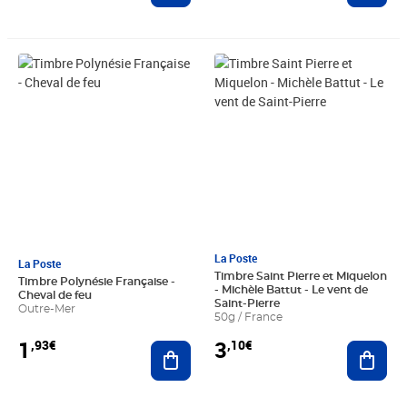
Prix 1,93€
Prix 3,10€
La Poste
La Poste
Timbre Saint Pierre et Miquelon
Timbre Polynésie Française -
- Michèle Battut - Le vent de
Cheval de feu
Saint-Pierre
Outre-Mer
50g / France
1
3
,93€
,10€
Ajouter au panier
Ajout