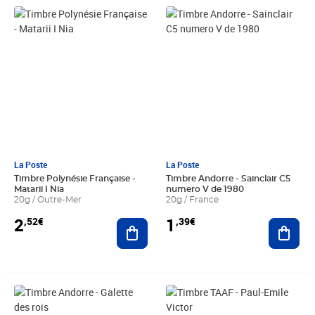
Prix 2,52€
Prix 1,39€
La Poste
La Poste
Timbre Polynésie Française -
Timbre Andorre - Sainclair C5
Matarii I Nia
numero V de 1980
20g / Outre-Mer
20g / France
2
1
,52€
,39€
Ajouter au panier
Ajout
Prix 2,10€