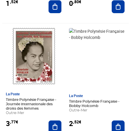
1
0
,52€
,80€
Ajouter au panier
Ajout
Prix 3,77€
Prix 2,52€
La Poste
La Poste
Timbre Polynésie Française -
Timbre Polynésie Française -
Journée internationale des
Bobby Holcomb
droits des femmes
Outre-Mer
Outre-Mer
3
2
,77€
,52€
Ajouter au panier
Ajout