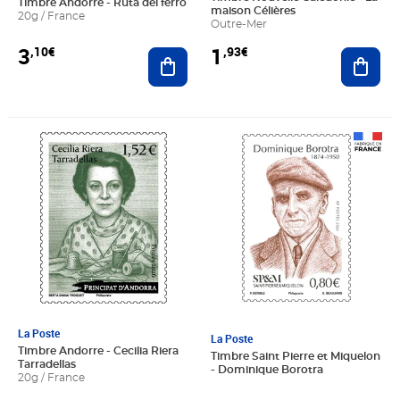
Timbre Andorre - Ruta del ferro
maison Célières
20g / France
Outre-Mer
3
1
,10€
,93€
Ajouter au panier
Ajout
Prix 1,52€
Prix 0,80€
La Poste
La Poste
Timbre Andorre - Cecilia Riera
Timbre Saint Pierre et Miquelon
Tarradellas
- Dominique Borotra
20g / France