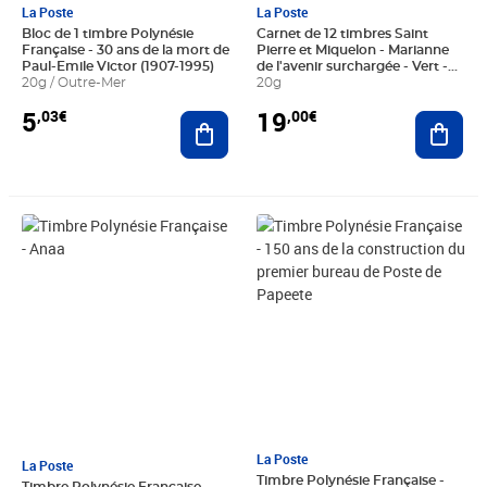
La Poste
La Poste
Bloc de 1 timbre Polynésie
Carnet de 12 timbres Saint
Française - 30 ans de la mort de
Pierre et Miquelon - Marianne
Paul-Emile Victor (1907-1995)
de l'avenir surchargée - Vert -
20g / Outre-Mer
2025
20g
5
19
,03€
,00€
Ajouter au panier
Ajout
Prix 1,68€
Prix 1,68€
La Poste
La Poste
Timbre Polynésie Française -