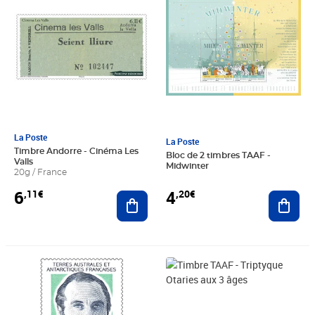
La Poste
La Poste
Timbre Andorre - Cinéma Les
Bloc de 2 timbres TAAF -
Valls
Midwinter
20g / France
6
4
,11€
,20€
Ajouter au panier
Ajout
Prix 1,39€
Prix 4,17€