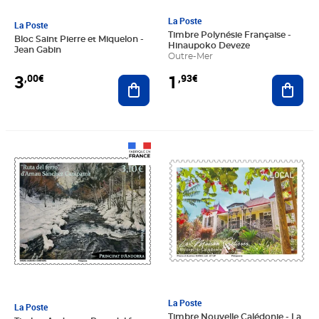
La Poste
La Poste
Timbre Polynésie Française -
Bloc Saint Pierre et Miquelon -
Hinaupoko Deveze
Jean Gabin
Outre-Mer
3
1
,00€
,93€
Ajouter au panier
Ajout
Prix 3,10€
Prix 1,93€
La Poste
La Poste
Timbre Nouvelle Calédonie - La