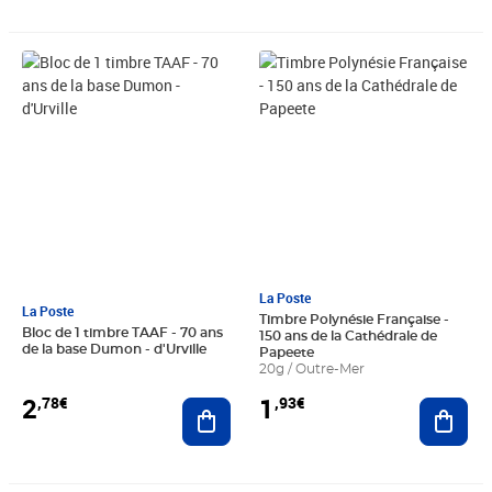
Prix 2,78€
Prix 1,93€
La Poste
La Poste
Timbre Polynésie Française -
Bloc de 1 timbre TAAF - 70 ans
150 ans de la Cathédrale de
de la base Dumon - d'Urville
Papeete
20g / Outre-Mer
2
1
,78€
,93€
Ajouter au panier
Ajout