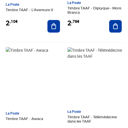
La Poste
La Poste
Timbre TAAF - Diptyque - Mont
Timbre TAAF - L'Aventure II
Branca
2
2
,10€
,78€
Ajouter au panier
Ajout
Prix 1,39€
Prix 2,78€
La Poste
La Poste
Timbre TAAF - Télémédecine
Timbre TAAF - Awaca
dans les TAAF