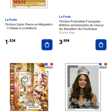
La Poste
La Poste
Timbre Polynésie Française -
Timbre Saint Pierre et Miquelon
80ème anniversaire du retour
- Châssis à croisillons
du Bataillon du Pacifique
Outre-Mer
1
3
,52€
,90€
Ajouter au panier
Ajout
Prix 3,00€
Prix 1,93€