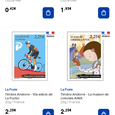
Outre-Mer
Outre-Mer
0
1
,42€
,93€
Ajouter au panier
Ajout
Prix 2,25€
Prix 2,25€
La Poste
La Poste
Timbre Andorre - 10a edicio de
Timbre Andorre - La maison de
La Purito
colonies AINA
20g / France
20g / France
2
2
,25€
,25€
Ajouter au panier
Ajout