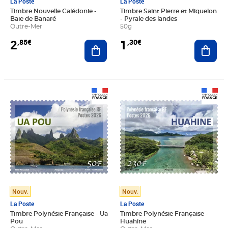
La Poste
La Poste
Timbre Nouvelle Calédonie -
Timbre Saint Pierre et Miquelon
Baie de Banaré
- Pyrale des landes
Outre-Mer
50g
2
1
,85€
,30€
Ajouter au panier
Ajout
Prix 0,42€
Prix 1,93€
Nouv.
Nouv.
La Poste
La Poste
Timbre Polynésie Française - Ua
Timbre Polynésie Française -
Pou
Huahine