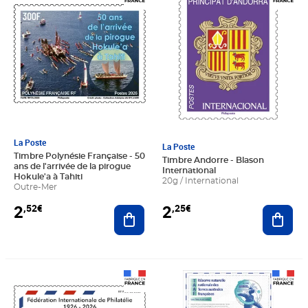
La Poste
La Poste
Timbre Polynésie Française - 50
Timbre Andorre - Blason
ans de l'arrivée de la pirogue
International
Hokule'a à Tahiti
20g / International
Outre-Mer
2
2
,52€
,25€
Ajouter au panier
Ajout
Prix 2,25€
Prix 6,30€