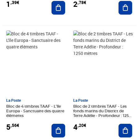
1
2
,39€
,78€
Ajouter au panier
Ajout
Prix 5,56€
Prix 4,20€
La Poste
La Poste
Bloc de 4 timbres TAAF - L'île
Bloc de 2 timbres TAAF - Les
Europa - Sanctuaire des quatre
fonds marins du District de
éléments
Terre Adélie - Profondeur : 1250
mètres
5
4
,56€
,20€
Ajouter au panier
Ajout