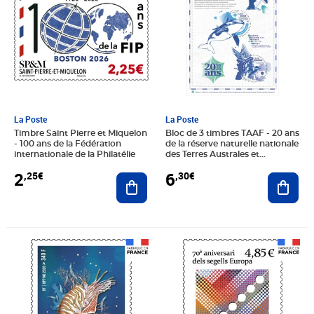
La Poste
La Poste
Timbre Saint Pierre et Miquelon
Bloc de 3 timbres TAAF - 20 ans
- 100 ans de la Fédération
de la réserve naturelle nationale
internationale de la Philatélie
des Terres Australes et
Antarctiques Françaises
2
6
,25€
,30€
Ajouter au panier
Ajout
Prix 2,85€
Prix 4,85€