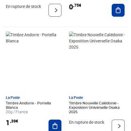
0
,75€
Ajout
En rupture de stock
Prix 1,39€
La Poste
La Poste
Timbre Andorre - Portella
Timbre Nouvelle Calédonie -
Blanca
Exposition Universelle Osaka
20g / France
2025
1
,39€
Ajouter au panier
En rupture de stock