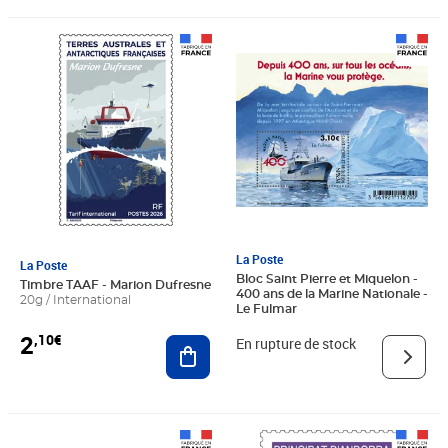
Prix 2,10€
La Poste
La Poste
Bloc Saint Pierre et Miquelon -
Timbre TAAF - Marion Dufresne
400 ans de la Marine Nationale -
20g / International
Le Fulmar
2
,10€
Ajouter au panier
En rupture de stock
Prix 2,52€
Prix 2,25€