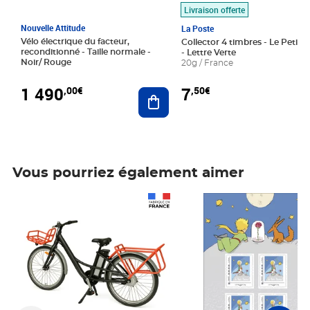
Livraison offerte
Nouvelle Attitude
La Poste
Vélo électrique du facteur,
Collector 4 timbres - Le Petit P
reconditionné - Taille normale -
- Lettre Verte
Noir/ Rouge
20g / France
1 490
7
,00€
,50€
Ajouter au panier
Vous pourriez également aimer
Prix 1 490,00€
Prix 7,50€