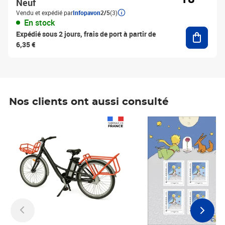
Neuf
Vendu et expédié par
Infopavon
2/5
(3)
En stock
Ajouter
Expédié sous 2 jours, frais de port à partir de
6,35 €
Nos clients ont aussi consulté
Prix 1 490,00€
Prix 7,50€