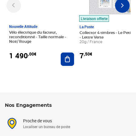
Livraison offerte
Nouvelle Attitude
La Poste
Vélo électrique du facteur,
Collector 4 timbres - Le Petit P
reconditionné - Taille normale -
- Lettre Verte
Noir/ Rouge
20g / France
1 490
7
,00€
,50€
Ajouter au panier
Nos Engagements
Proche de vous
Localiser un bureau de poste