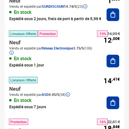
1
Neuf
Vendu et expédié par
SURDISCOUNT
4.74/5
(23)
Ajouter
En stock
Expédié sous 2 jours, frais de port à partir de 5,99 €
14,99 €
Livraison Offerte
Promotion
-19%
12
,00€
Neuf
Vendu et expédié par
Réseau Electronique
3.75/5
(106)
Ajouter
En stock
Expédié sous 1 jour
14
,41€
Livraison Offerte
Neuf
Vendu et expédié par
ASD
4.05/5
(38)
Ajouter
En stock
Expédié sous 7 jours
22,61 €
Promotion
-16%
18
,84€