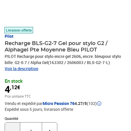
Livraison offerte
Pilot
Recharge BLS-G2-7 Gel pour stylo G2 /
Alphagel Pte Moyenne Bleu PILOT
PILOT Recharge pour stylo encre gel 2606, encre: bleupour stylo
bille: G2-0.7 / Alpha Gel(163302 / 2606003 / BLS-G2-7-L)
Voir la description
En stock
4
,12€
Prix unitaire TTC
Vendu et expédié par
Micro Passion 76
4.27/5
(102)
Expédié sous 5 jours
livraison offerte
Quantité : 1
Quantité