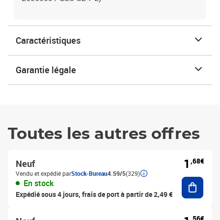
Caractéristiques
Garantie légale
Toutes les autres offres
1
,68€
Neuf
Vendu et expédié par
Stock-Bureau
4.59/5
(329)
Ajouter
En stock
Expédié sous 4 jours, frais de port à partir de 2,49 €
,56€