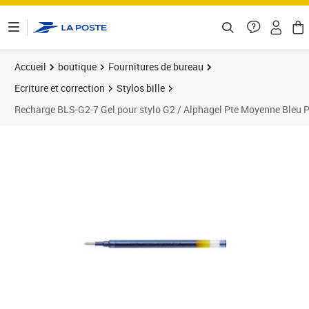
ontenu de la page
Accueil
boutique
Fournitures de bureau
Ecriture et correction
Stylos bille
Recharge BLS-G2-7 Gel pour stylo G2 / Alphagel Pte Moyenne Bleu 
Prix 4,12€
Prix 1
Prix 1
Prix b
Prix 1
Prix 1
Prix b
Prix 1