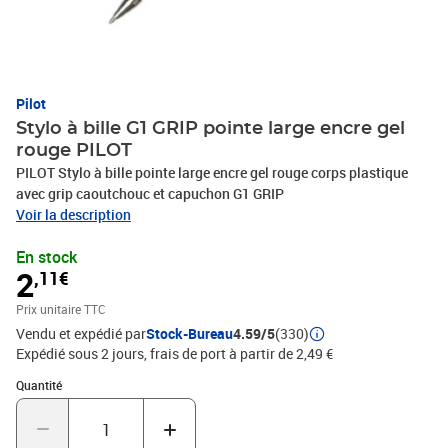
Pilot
Stylo à bille G1 GRIP pointe large encre gel
rouge PILOT
PILOT Stylo à bille pointe large encre gel rouge corps plastique
avec grip caoutchouc et capuchon G1 GRIP
Voir la description
En stock
2
,11€
Prix unitaire TTC
Vendu et expédié par
Stock-Bureau
4.59/5
(330)
Expédié sous 2 jours, frais de port à partir de 2,49 €
Quantité : 1
Quantité