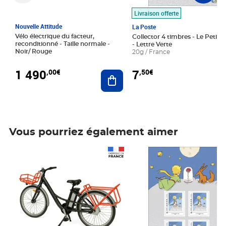
Livraison offerte
Nouvelle Attitude
La Poste
Vélo électrique du facteur,
Collector 4 timbres - Le Petit P
reconditionné - Taille normale -
- Lettre Verte
Noir/ Rouge
20g / France
1 490
7
,00€
,50€
Ajouter au panier
Vous pourriez également aimer
Prix 1 490,00€
Prix 7,50€