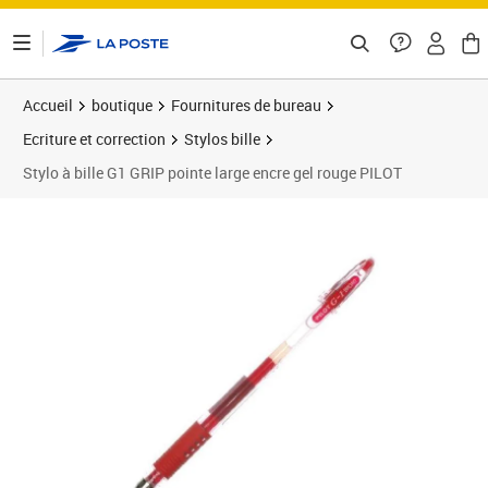
ontenu de la page
Accueil
boutique
Fournitures de bureau
Ecriture et correction
Stylos bille
Stylo à bille G1 GRIP pointe large encre gel rouge PILOT
Prix 2,11€
Prix 1
Prix 1