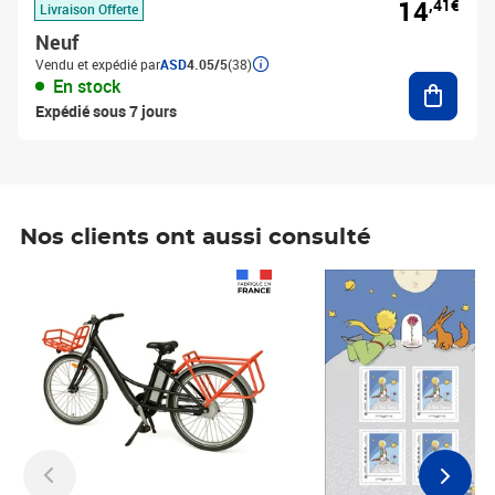
14
,41€
Livraison Offerte
Neuf
Vendu et expédié par
ASD
4.05/5
(38)
Ajouter
En stock
Expédié sous 7 jours
Nos clients ont aussi consulté
Prix 1 490,00€
Prix 7,50€