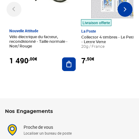
Livraison offerte
Nouvelle Attitude
La Poste
Vélo électrique du facteur,
Collector 4 timbres - Le Petit P
reconditionné - Taille normale -
- Lettre Verte
Noir/ Rouge
20g / France
1 490
7
,00€
,50€
Ajouter au panier
Nos Engagements
Proche de vous
Localiser un bureau de poste