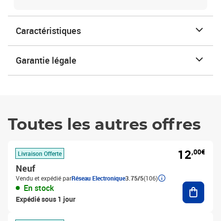
Caractéristiques
Garantie légale
Toutes les autres offres
12
,00€
Livraison Offerte
Neuf
Vendu et expédié par
Réseau Electronique
3.75/5
(106)
Ajouter
En stock
Expédié sous 1 jour