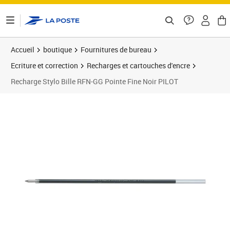
ontenu de la page
Accueil
boutique
Fournitures de bureau
Ecriture et correction
Recharges et cartouches d'encre
Recharge Stylo Bille RFN-GG Pointe Fine Noir PILOT
Prix 1,46€
Prix 1
Prix 1