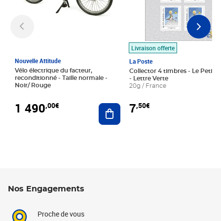
Livraison offerte
Nouvelle Attitude
La Poste
Vélo électrique du facteur,
Collector 4 timbres - Le Petit P
reconditionné - Taille normale -
- Lettre Verte
Noir/ Rouge
20g / France
1 490
7
,00€
,50€
Ajouter au panier
Nos Engagements
Proche de vous