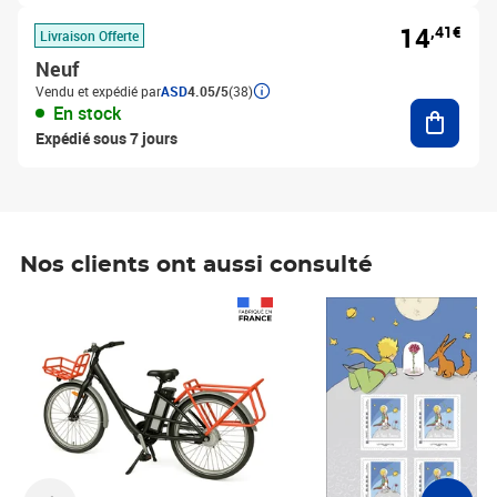
14
,41€
Livraison Offerte
Neuf
Vendu et expédié par
ASD
4.05/5
(38)
Ajouter
En stock
Expédié sous 7 jours
Nos clients ont aussi consulté
Prix 1 490,00€
Prix 7,50€