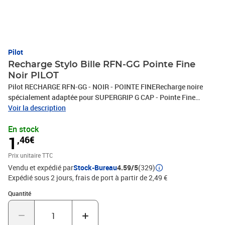
Pilot
Recharge Stylo Bille RFN-GG Pointe Fine
Noir PILOT
Pilot RECHARGE RFN-GG - NOIR - POINTE FINERecharge noire
spécialement adaptée pour SUPERGRIP G CAP - Pointe Fine
Remplace RFJ-GP
Voir la description
En stock
1
,46€
Prix unitaire TTC
Vendu et expédié par
Stock-Bureau
4.59/5
(329)
Expédié sous 2 jours, frais de port à partir de 2,49 €
Quantité : 1
Quantité