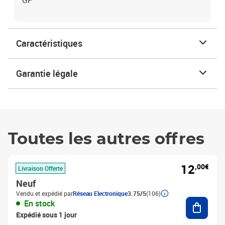
GP
Caractéristiques
Garantie légale
Toutes les autres offres
12
,00€
Livraison Offerte
Neuf
Vendu et expédié par
Réseau Electronique
3.75/5
(106)
Ajouter
En stock
Expédié sous 1 jour