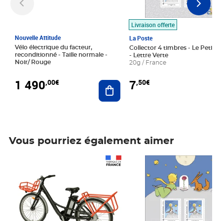
Livraison offerte
Nouvelle Attitude
La Poste
Vélo électrique du facteur,
Collector 4 timbres - Le Petit P
reconditionné - Taille normale -
- Lettre Verte
Noir/ Rouge
20g / France
1 490
7
,00€
,50€
Ajouter au panier
Vous pourriez également aimer
Prix 1 490,00€
Prix 7,50€