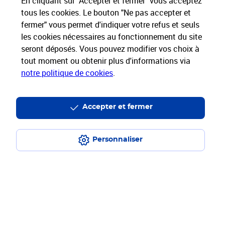
En cliquant sur "Accepter et fermer" vous acceptez
Proche de vous
tous les cookies. Le bouton "Ne pas accepter et
Localiser un bureau de poste
fermer" vous permet d'indiquer votre refus et seuls
les cookies nécessaires au fonctionnement du site
Paiements 100% sécurisés
seront déposés. Vous pouvez modifier vos choix à
tout moment ou obtenir plus d'informations via
notre politique de cookies
.
Livraison offerte dès 25€ d'achat
Hors livres et hors produits marketplace
Accepter et fermer
Nos engagements
sociétaux et environnementaux
Personnaliser
Toutes nos applications
Applications La Poste
Restons connectés