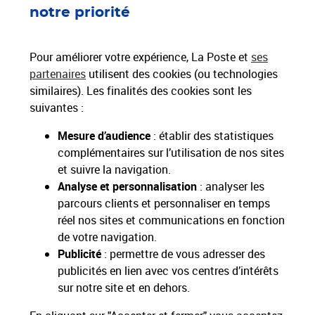
notre priorité
Nos engagements Digiposte
Pour améliorer votre expérience, La Poste et
ses
partenaires
utilisent des cookies (ou technologies
similaires). Les finalités des cookies sont les
suivantes :
Mesure d’audience
: établir des statistiques
La sécurité et
Un hébergement
Un service
complémentaires sur l’utilisation de nos sites
confidentialité des
100% en France et
accessible et
données au cœur
un service
responsable, à
et suivre la navigation.
En savoir
En savoir
En savoir
plus
plus
plus
de nos priorités
numérique
destination de
Analyse et personnalisation
: analyser les
pérenne
tous
parcours clients et personnaliser en temps
réel nos sites et communications en fonction
de votre navigation.
Publicité
: permettre de vous adresser des
publicités en lien avec vos centres d’intérêts
Nos Engagements
sur notre site et en dehors.