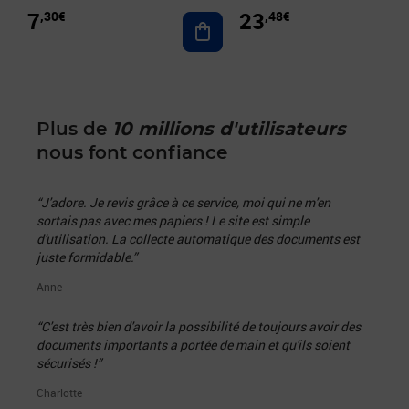
7
23
,30€
,48€
Ajouter au panier
Plus de
10 millions d'utilisateurs
nous font confiance
“J'adore. Je revis grâce à ce service, moi qui ne m'en
sortais pas avec mes papiers ! Le site est simple
d'utilisation. La collecte automatique des documents est
juste formidable.”
Anne
“C'est très bien d'avoir la possibilité de toujours avoir des
documents importants a portée de main et qu'ils soient
sécurisés !”
Charlotte