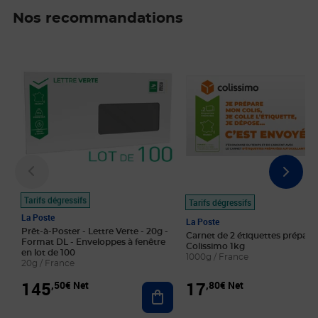
Nos recommandations
Prix 145,50€ Net
Prix 17,80€ Net
Tarifs dégressifs
Tarifs dégressifs
La Poste
La Poste
Prêt-à-Poster - Lettre Verte - 20g -
Carnet de 2 étiquettes prépayé
Format DL - Enveloppes à fenêtre
Colissimo 1kg
en lot de 100
1000g / France
20g / France
145
17
,50€ Net
,80€ Net
Ajouter au panier