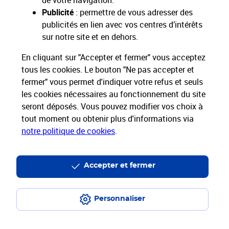
de votre navigation.
Restons connectés
Publicité
: permettre de vous adresser des
publicités en lien avec vos centres d’intérêts
Services Pros
sur notre site et en dehors.
En cliquant sur "Accepter et fermer" vous acceptez
Envois Courrier
tous les cookies. Le bouton "Ne pas accepter et
fermer" vous permet d'indiquer votre refus et seuls
Expéditions de Colis
les cookies nécessaires au fonctionnement du site
seront déposés. Vous pouvez modifier vos choix à
Informations & Assistance
tout moment ou obtenir plus d'informations via
notre politique de cookies
.
Particuliers
Entreprises et Collectivités
Groupe La Poste
Accepter et fermer
Personnaliser
Plan du site
Mentions légales
Conditions contractuelles
Charte d’engagement
Charte d'accessibilité
Accessibilité App Pro
Espace sourds et malentendants
Données personnelles et cookies