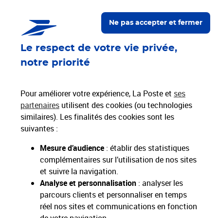
Nos engagements
Ne pas accepter et fermer
Proche de vous
Le respect de votre vie privée,
Localiser un bureau de poste
notre priorité
Paiements 100% sécurisés
Pour améliorer votre expérience, La Poste et
ses
partenaires
utilisent des cookies (ou technologies
similaires). Les finalités des cookies sont les
Livraison gratuite
suivantes :
Hors livres et hors produits marketplace
Mesure d’audience
: établir des statistiques
complémentaires sur l’utilisation de nos sites
Toutes nos apps
Applications La Poste
et suivre la navigation.
Analyse et personnalisation
: analyser les
parcours clients et personnaliser en temps
réel nos sites et communications en fonction