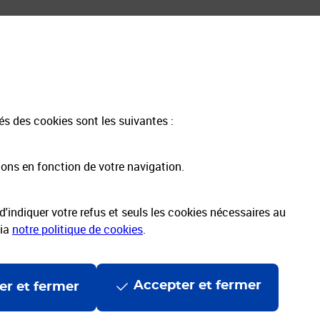
Informations & Assistance
Les avantages de Mon Compte Pro
Tarifs postaux | Catalogue intégral
Grilles tarifaires Courrier
tés des cookies sont les suivantes :
Grilles tarifaires Colis
Aide et contact
ions en fonction de votre navigation.
'indiquer votre refus et seuls les cookies nécessaires au
via
notre politique de cookies
.
Accepter et fermer
er et fermer
ccessibilité
Accessibilité App Pro
Espace sourds et malentendants
onnelles et cookies
Politique de protection des données
Cyber17