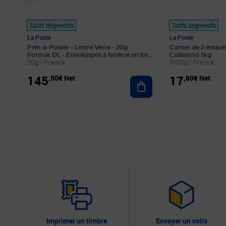
Tarifs dégressifs
Tarifs dégressifs
La Poste
La Poste
Prêt-à-Poster - Lettre Verte - 20g -
Carnet de 2 étique
Format DL - Enveloppes à fenêtre en lot
Colissimo 1kg
de 100
20g / France
1000g / France
145
17
,50€ Net
,80€ Net
Ajouter au panier
Imprimer un timbre
Envoyer un colis