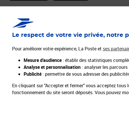
Services Pros
Envois C
Déménagement/Absence
Timbres
Le respect de votre vie privée, notre p
Vendre sur la Marketplace
Mon Timbre e
Activer mes Services Plus
Lettre Reco
Pour améliorer votre expérience, La Poste et
ses partenai
La Carte Pro
e-lettre rouge
Mesure d’audience
: établir des statistiques complém
Les Solutions de Gestion
Enveloppes p
Analyse et personnalisation
: analyser les parcours
Publicité
: permettre de vous adresser des publicités 
En cliquant sur "Accepter et fermer" vous acceptez tous l
fonctionnement du site seront déposés. Vous pouvez modi
Particuliers
Entreprises et Collectivités
Groupe La Poste
Plan du site
Menti