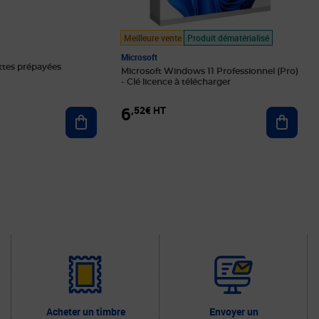
Meilleure vente
Produit dématérialisé
Microsoft
ttes prépayées
Microsoft Windows 11 Professionnel (Pro)
- Clé licence à télécharger
6
,52€ HT
Ajouter au panier
Ajoute
Acheter un timbre
Envoyer un