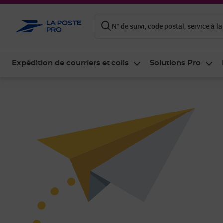
ontenu de la page
N° de suivi, code postal, service à la
Expédition de courriers et colis
Solutions Pro