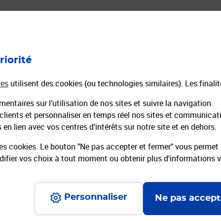
ourrier
Expéditions de Colis
Toutes nos offres colis
riorité
n Ligne
Comparateur colis
mmandée en Ligne
Envoyer un Colissimo
res
utilisent des cookies (ou technologies similaires). Les finali
Envoyer un Chronopost
entaires sur l’utilisation de nos sites et suivre la navigation.
réaffranchies
La Poste Pro Expéditions
 clients et personnaliser en temps réel nos sites et communicat
Emballages préaffranchis
en lien avec vos centres d’intérêts sur notre site et en dehors.
es cookies. Le bouton "Ne pas accepter et fermer" vous permet d
fier vos choix à tout moment ou obtenir plus d'informations 
Personnaliser
Ne pas accept
ons légales
Conditions contractuelles
Charte d’engagement
Charte d'a
Données pers