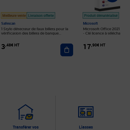
Meilleure vente
Livraison offerte
Produit dématérialisé
Safescan
Microsoft
1 Stylo détecteur de faux billets pour la
Microsoft Office 2021 Profe
vérification des billets de banque
- Clé licence à télécharger
Safescan 30
3
17
,48€ HT
,90€ HT
r au panier
Ajouter au panier
Transférer vos
Liasses