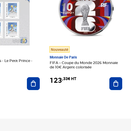
Nouveauté
Monnaie De Paris
 - Le Petit Prince -
FIFA – Coupe du Monde 2026 Monnaie
de 10€ Argent colorisée
123
,33€ HT
Ajoute
Ajouter au panier