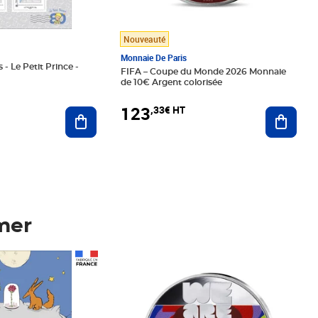
Nouveauté
Monnaie De Paris
 - Le Petit Prince -
FIFA – Coupe du Monde 2026 Monnaie
de 10€ Argent colorisée
123
,33€ HT
Ajoute
Ajouter au panier
mer
Prix 123,33€ HT