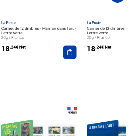
La Poste
La Poste
Carnet de 12 timbres - Maman dans l'art -
Carnet de 12 timbres - Le bl
Lettre verte
Lettre verte
20g / France
20g / France
18
18
,24€ Net
,24€ Net
r au panier
Ajouter au panier
Prix 18,24€ Net
Prix 18,24€ Net