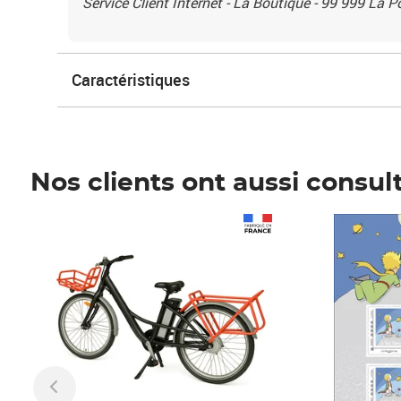
Service Client Internet - La Boutique - 99 999 La 
Caractéristiques
Nos clients ont aussi consul
Prix 1 241,67€ HT
Prix 6,25€ HT