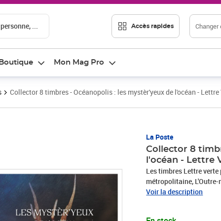
 personne, ...
Changer d
Accès rapides
Boutique
Mon Mag Pro
s
Collector 8 timbres - Océanopolis : les mystèr'yeux de l'océan - Lettre
Prix 12,50€
La Poste
Collector 8 timb
l'océan - Lettre 
Les timbres Lettre verte pe
métropolitaine, L'Outre-mer (surtaxe au-delà de 100g), Andorre et Monaco. Le Client
est informé qu’il dispose
Voir la description
de sa commande pour se r
et Contact» sur le Site 
En stock