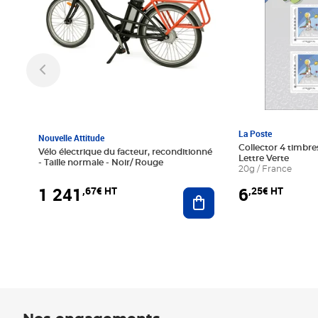
La Poste
Nouvelle Attitude
Collector 4 timbres
Vélo électrique du facteur, reconditionné
Lettre Verte
- Taille normale - Noir/ Rouge
20g / France
1 241
6
,67€ HT
,25€ HT
Ajouter au panier