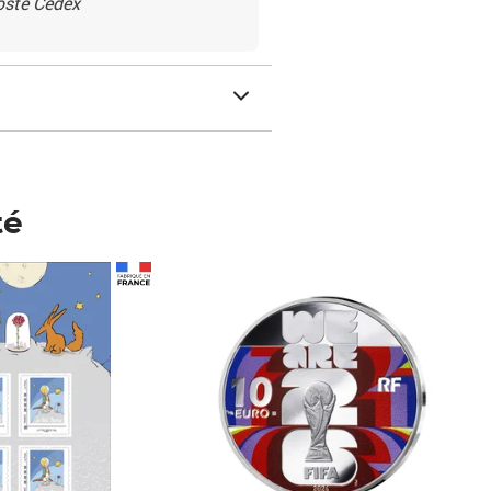
Poste Cedex
té
Prix 123,33€ HT