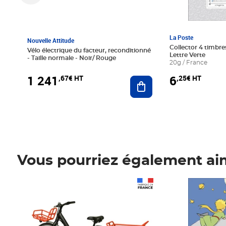
La Poste
Nouvelle Attitude
Collector 4 timbres
Vélo électrique du facteur, reconditionné
Lettre Verte
- Taille normale - Noir/ Rouge
20g / France
1 241
6
,67€ HT
,25€ HT
Ajouter au panier
Vous pourriez également ai
Prix 1 241,67€ HT
Prix 6,25€ HT