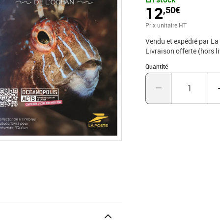
1 des CGV par voie posta
12
,50€
Cedex
Prix unitaire HT
Vendu et expédié par La
Livraison offerte (hors l
Quantité : 1
Quantité