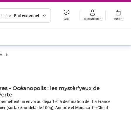
e site :
Professionnel
AIDE
SE CONNECTER
PANIER
 Verte
res - Océanopolis : les mystèr'yeux de
Verte
rmettent un envoi au départ et à destination de : La France
 d'un délai légal de 14 jours à compter de la date de réception
étracter en contactant le service client par la rubrique «Aide
ou en envoyant le formulaire de rétractation figurant en annexe