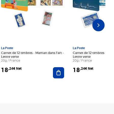
La Poste
La Poste
Carnet de 12 timbres - Maman dans l'art -
Carnet de 12 timbres - Le bl
Lettre verte
Lettre verte
20g / France
20g / France
18
18
,24€ Net
,24€ Net
r au panier
Ajouter au panier