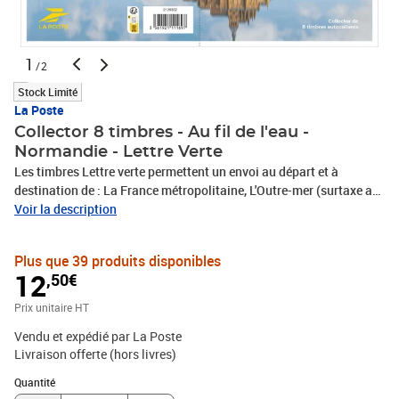
1
/2
Stock Limité
La Poste
Collector 8 timbres - Au fil de l'eau -
Normandie - Lettre Verte
Les timbres Lettre verte permettent un envoi au départ et à
destination de : La France métropolitaine, L'Outre-mer (surtaxe au-
delà de 100g), Andorre et Monaco. Le Client est informé qu’il
Voir la description
dispose d'un délai légal de 14 jours à compter de la date de
réception de sa commande pour se rétracter en contactant le
Plus que 39 produits disponibles
service client par la rubrique «Aide et Contact» sur le Site ou en
12
,50€
envoyant le formulaire de rétractation figurant en annexe 1 des
CGV par voie postale : Service Client Internet - La Boutique - 99
Prix unitaire HT
999 La Poste Cedex
Vendu et expédié par La Poste
Livraison offerte (hors livres)
Quantité : 1
Quantité