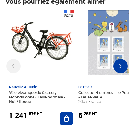
Vous pourriez également aimer
Prix 1 241,67€ HT
Prix 6,25€ HT
Nouvelle Attitude
La Poste
Vélo électrique du facteur,
Collector 4 timbres - Le Petit P
reconditionné - Taille normale -
- Lettre Verte
Noir/ Rouge
20g / France
1 241
6
,67€ HT
,25€ HT
Ajouter au panier