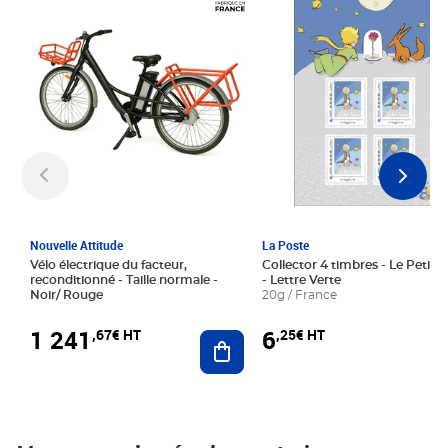
Nouvelle Attitude
La Poste
Vélo électrique du facteur,
Collector 4 timbres - Le Petit P
reconditionné - Taille normale -
- Lettre Verte
Noir/ Rouge
20g / France
1 241
6
,67€ HT
,25€ HT
Ajouter au panier