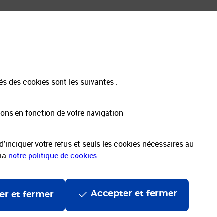
Informations & Assistance
Les avantages de Mon Compte Pro
Tarifs postaux | Catalogue intégral
Grilles tarifaires Courrier
tés des cookies sont les suivantes :
Grilles tarifaires Colis
Aide et contact
ions en fonction de votre navigation.
'indiquer votre refus et seuls les cookies nécessaires au
via
notre politique de cookies
.
Accepter et fermer
er et fermer
ccessibilité
Accessibilité App Pro
Espace sourds et malentendants
onnelles et cookies
Politique de protection des données
Cyber17