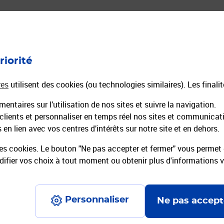
ourrier
Expéditions de Colis
Toutes nos offres colis
riorité
n Ligne
Comparateur colis
mmandée en Ligne
Envoyer un Colissimo
res
utilisent des cookies (ou technologies similaires). Les finali
Envoyer un Chronopost
entaires sur l’utilisation de nos sites et suivre la navigation.
réaffranchies
La Poste Pro Expéditions
 clients et personnaliser en temps réel nos sites et communicat
Emballages préaffranchis
en lien avec vos centres d’intérêts sur notre site et en dehors.
es cookies. Le bouton "Ne pas accepter et fermer" vous permet d
fier vos choix à tout moment ou obtenir plus d'informations 
Personnaliser
Ne pas accept
ons légales
Conditions contractuelles
Charte d’engagement
Charte d'a
Données pers