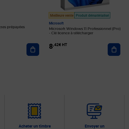
Meilleure vente
Produit dématérialisé
Microsoft
ttes prépayées
Microsoft Windows 11 Professionnel (Pro)
- Clé licence à télécharger
8
,42€ HT
Ajouter au panier
Ajoute
Acheter un timbre
Envoyer un