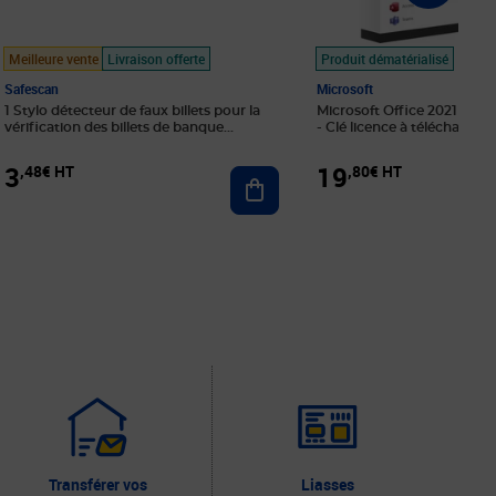
Meilleure vente
Livraison offerte
Produit dématérialisé
Safescan
Microsoft
1 Stylo détecteur de faux billets pour la
Microsoft Office 2021 Profe
vérification des billets de banque
- Clé licence à télécharger
Safescan 30
3
19
,48€ HT
,80€ HT
r au panier
Ajouter au panier
Transférer vos
Liasses