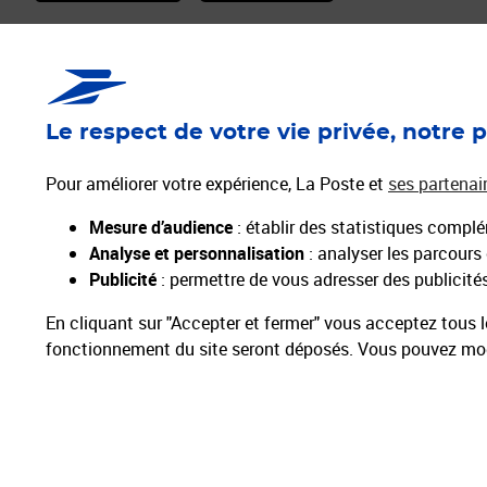
Services Pros
Envois C
Déménagement/Absence
Timbres
Le respect de votre vie privée, notre p
Vendre sur la Marketplace
Mon Timbre e
Activer mes Services Plus
Lettre Reco
Pour améliorer votre expérience, La Poste et
ses partenai
La Carte Pro
e-lettre rouge
Mesure d’audience
: établir des statistiques complém
Les Solutions de Gestion
Enveloppes p
Analyse et personnalisation
: analyser les parcours
Publicité
: permettre de vous adresser des publicités 
En cliquant sur "Accepter et fermer" vous acceptez tous l
fonctionnement du site seront déposés. Vous pouvez modi
Particuliers
Entreprises et Collectivités
Groupe La Poste
Plan du site
Menti