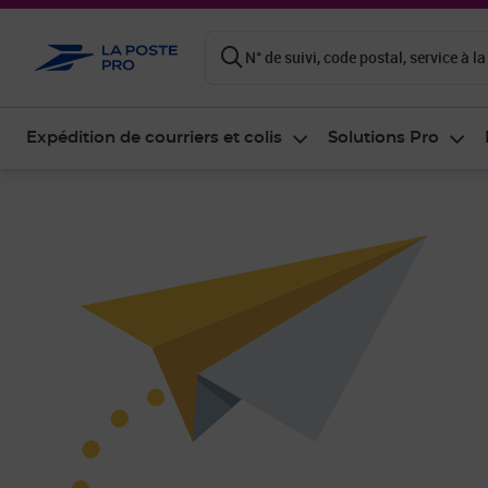
ontenu de la page
N° de suivi, code postal, service à la
Expédition de courriers et colis
Solutions Pro