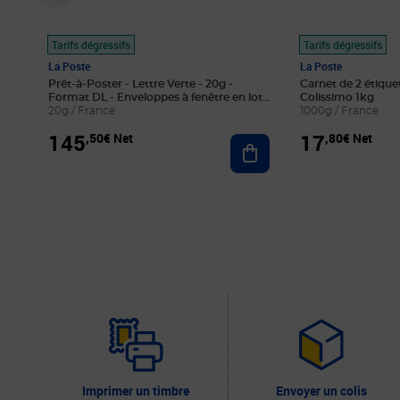
Tarifs dégressifs
Tarifs dégressifs
La Poste
La Poste
Prêt-à-Poster - Lettre Verte - 20g -
Carnet de 2 étique
Format DL - Enveloppes à fenêtre en lot
Colissimo 1kg
de 100
20g / France
1000g / France
145
17
,50€ Net
,80€ Net
Ajouter au panier
Imprimer un timbre
Envoyer un colis