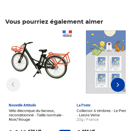
Vous pourriez également aimer
Prix 1 241,67€ HT
Prix 6,25€ HT
Nouvelle Attitude
La Poste
Vélo électrique du facteur,
Collector 4 timbres - Le Petit P
reconditionné - Taille normale -
- Lettre Verte
Noir/ Rouge
20g / France