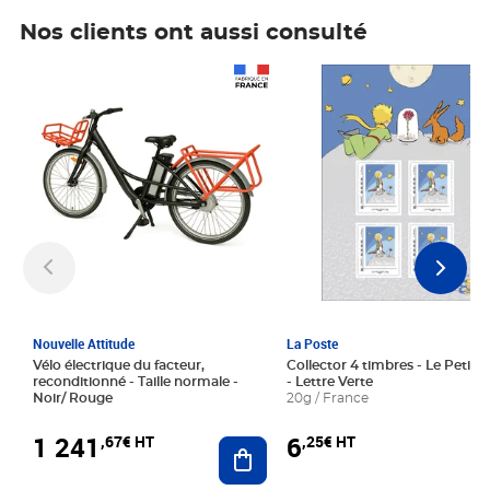
Nos clients ont aussi consulté
Prix 1 241,67€ HT
Prix 6,25€ HT
Nouvelle Attitude
La Poste
Vélo électrique du facteur,
Collector 4 timbres - Le Petit P
reconditionné - Taille normale -
- Lettre Verte
Noir/ Rouge
20g / France
1 241
6
,67€ HT
,25€ HT
Ajouter au panier