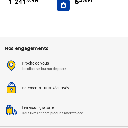
1 241
6
,67€ HT
,25€ HT
Ajouter au panier
Nos engagements
Proche de vous
Localiser un bureau de poste
Paiements 100% sécurisés
Livraison gratuite
Hors livres et hors produits marketplace