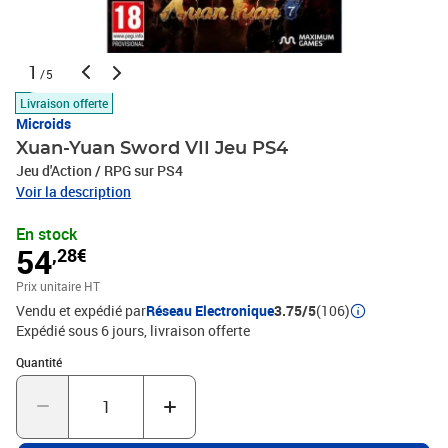
1
/5
Livraison offerte
Microids
Xuan-Yuan Sword VII Jeu PS4
Jeu d'Action / RPG sur PS4
Voir la description
En stock
54
,28€
Prix unitaire HT
Vendu et expédié par
Réseau Electronique
3.75/5
(106)
Expédié sous 6 jours
livraison offerte
Quantité : 1
Quantité