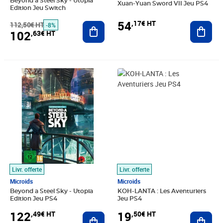
Beyond a Steel Sky - Utopia
Xuan-Yuan Sword VII Jeu PS4
Edition Jeu Switch
54
,17€ HT
112,50€ HT
Ajouter au panier
Ajout
-8%
102
,63€ HT
Prix 122,49€ HT
Prix 19,50€ HT
Livr. offerte
Livr. offerte
Microids
Microids
Beyond a Steel Sky - Utopia
KOH-LANTA : Les Aventuriers
Edition Jeu PS4
Jeu PS4
122
19
,49€ HT
,50€ HT
Ajouter au panier
Ajout