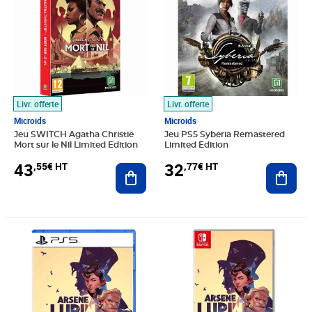
Livr. offerte
Livr. offerte
Microids
Microids
Jeu SWITCH Agatha Christie
Jeu PS5 Syberia Remastered
Mort sur le Nil Limited Edition
Limited Edition
43
32
,55€ HT
,77€ HT
Ajouter au panier
Ajout
Prix 32,25€ HT
Prix 36,68€ HT