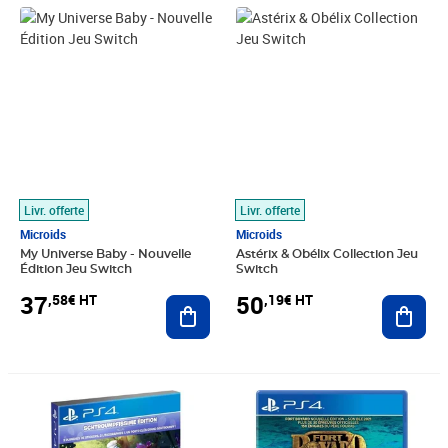
Prix 37,58€ HT
Prix 50,19€ HT
Livr. offerte
Livr. offerte
Microids
Microids
My Universe Baby - Nouvelle
Astérix & Obélix Collection Jeu
Édition Jeu Switch
Switch
37
50
,58€ HT
,19€ HT
Ajouter au panier
Ajout
Prix barré 44,99€ HT
Prix 38,56€ HT
Prix 34,53€ HT