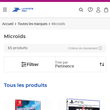
ontenu de la page
Accueil
Toutes les marques
Microids
Microids
Critères de classement
65 produits
Trier par
Filtrer
Pertinence
Tous les produits
Prix barré 33,33€ HT
Prix 26,18€ HT
Prix 44,44€ HT