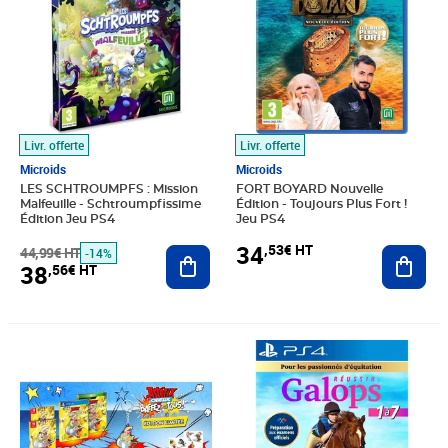
Livr. offerte
Livr. offerte
Microids
Microids
LES SCHTROUMPFS : Mission
FORT BOYARD Nouvelle
Malfeuille - Schtroumpfissime
Édition - Toujours Plus Fort !
Édition Jeu PS4
Jeu PS4
34
,53€ HT
44,99€ HT
Ajouter au panier
Ajout
-14%
38
,56€ HT
Prix barré 37,50€ HT
Prix 33,18€ HT
Prix 36,38€ HT