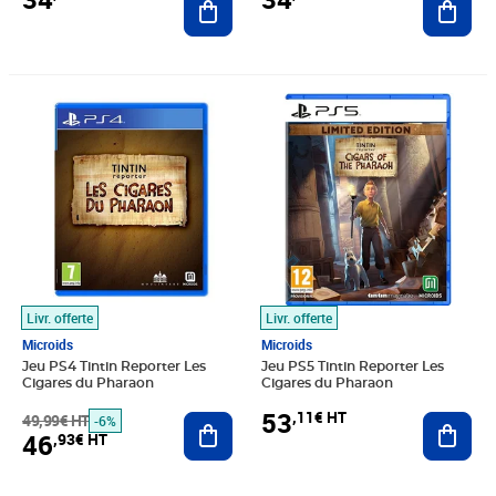
Prix barré 49,99€ HT
Prix 46,93€ HT
Prix 53,11€ HT
Livr. offerte
Livr. offerte
Microids
Microids
Jeu PS4 Tintin Reporter Les
Jeu PS5 Tintin Reporter Les
Cigares du Pharaon
Cigares du Pharaon
53
,11€ HT
49,99€ HT
Ajouter au panier
Ajout
-6%
46
,93€ HT