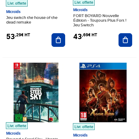
Livr. offerte
Livr. offerte
Microids
Microids
FORT BOYARD Nouvelle
Jeu switch the house of the
Édition - Toujours Plus Fort !
dead remake
Jeu Switch
53
43
,29€ HT
,69€ HT
Ajouter au panier
Ajout
Prix barré 112,50€ HT
Prix 102,63€ HT
Prix 54,17€ HT
Livr. offerte
Livr. offerte
Microids
Microids