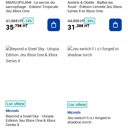
MARSUPILAMI : Le secret du
Astérix & Obélix : Baffez les
sarcophage - Edition Tropicale
Tous! - Édition Limitée Jeu Xbox
Jeu Xbox One
Series X et Xbox One
41,66€ HT
Ajouter au panier
44,99€ HT
Ajout
-14%
-30%
35
31
,79€ HT
,38€ HT
Prix barré 124,99€ HT
Prix 72,15€ HT
Prix barré 24,99€ HT
Prix 23,41€ HT
Livr. offerte
Livr. offerte
Microids
Microids
Beyond a Steel Sky - Utopia
Jeu switch f.i.s.t forged in
Edition Jeu Xbox One & Xbox
shadow torch
Series X