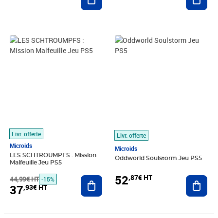
Prix barré 44,99€ HT
Prix 37,93€ HT
Prix 52,87€ HT
Livr. offerte
Livr. offerte
Microids
Microids
LES SCHTROUMPFS : Mission
Oddworld Soulstorm Jeu PS5
Malfeuille Jeu PS5
52
,87€ HT
44,99€ HT
Ajouter au panier
Ajout
-15%
37
,93€ HT