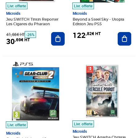
Livr. offerte
Livr. offerte
Microids
Microids
Jeu SWITCH Tintin Reporter
Beyond a Steel Sky - Utopia
Les Cigares du Pharaon
Edition Jeu PS5
122
,82€ HT
41,66€ HT
Ajouter au panier
Ajout
-26%
30
,69€ HT
Prix barré 33,33€ HT
Prix 22,45€ HT
Prix barré 33,33€ HT
Prix 25,82€ HT
Livr. offerte
Livr. offerte
Microids
Microids
Jeu SWITCH Agatha Christie