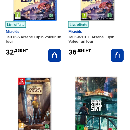
Livr. offerte
Livr. offerte
Microids
Microids
Jeu PS5 Arsene Lupin Voleur un
Jeu SWITCH Arsene Lupin
jour
Voleur un jour
32
36
,25€ HT
,68€ HT
Ajouter au panier
Ajout
Prix barré 41,66€ HT
Prix 30,69€ HT
Prix 122,82€ HT