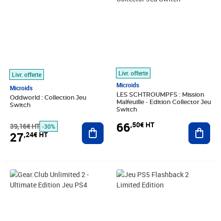
Livr. offerte
Livr. offerte
Microids
Microids
LES SCHTROUMPFS : Mission
Oddworld : Collection Jeu
Malfeuille - Edition Collector Jeu
Switch
Switch
66
,50€ HT
39,16€ HT
Ajouter au panier
Ajout
-30%
27
,24€ HT
Prix barré 30,83€ HT
Prix 18,88€ HT
Prix barré 41,66€ HT
Prix 18,60€ HT