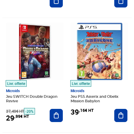
Prix barré 37,49€ HT
Prix 29,99€ HT
Prix 39,16€ HT
Livr. offerte
Livr. offerte
Microids
Microids
Jeu SWITCH Double Dragon
Jeu PS5 Asterix and Obelix
Revive
Mission Babylon
39
,16€ HT
37,49€ HT
Ajouter au panier
Ajout
-20%
29
,99€ HT