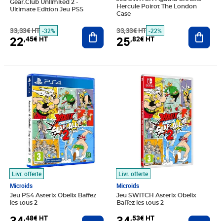
Gear.Club Unlimited 2 -
Hercule Poirot The London
Ultimate Edition Jeu PS5
Case
33,33€ HT
Ajouter au panier
33,33€ HT
Ajout
-32%
-22%
22
25
,45€ HT
,82€ HT
Prix 34,48€ HT
Prix 34,53€ HT
Livr. offerte
Livr. offerte
Microids
Microids
Jeu PS4 Asterix Obelix Baffez
Jeu SWITCH Asterix Obelix
les tous 2
Baffez les tous 2
34
34
,48€ HT
,53€ HT
Ajouter au panier
Ajout