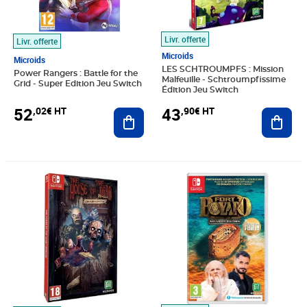
Livr. offerte
Livr. offerte
Microids
Microids
LES SCHTROUMPFS : Mission
Power Rangers : Battle for the
Malfeuille - Schtroumpfissime
Grid - Super Edition Jeu Switch
Édition Jeu Switch
52
43
,02€ HT
,90€ HT
Ajouter au panier
Ajout
Prix 53,29€ HT
Prix 43,69€ HT