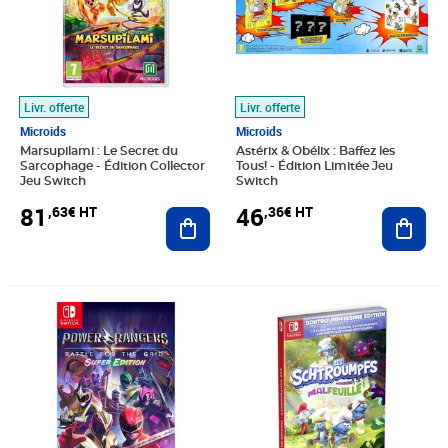
Livr. offerte
Livr. offerte
Microids
Microids
Marsupilami : Le Secret du
Astérix & Obélix : Baffez les
Sarcophage - Édition Collector
Tous! - Édition Limitée Jeu
Jeu Switch
Switch
81
46
,63€ HT
,36€ HT
Ajouter au panier
Ajout
Prix 52,02€ HT
Prix 43,90€ HT