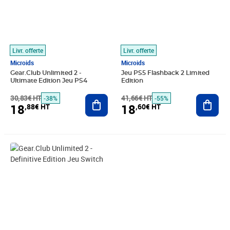
Livr. offerte
Livr. offerte
Microids
Microids
Gear.Club Unlimited 2 -
Jeu PS5 Flashback 2 Limited
Ultimate Edition Jeu PS4
Edition
30,83€ HT
Ajouter au panier
41,66€ HT
Ajout
-38%
-55%
18
18
,88€ HT
,60€ HT
Prix 28,15€ HT