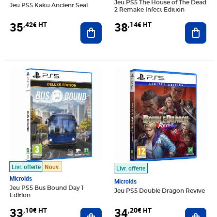
Jeu PS5 The House of The Dead
Jeu PS5 Kaku Ancient Seal
2 Remake Infect Edition
35
38
,42€ HT
,14€ HT
Ajouter au panier
Ajout
Prix 33,10€ HT
Prix 34,20€ HT
Livr. offerte
Nouv.
Livr. offerte
Microids
Microids
Jeu PS5 Bus Bound Day 1
Jeu PS5 Double Dragon Revive
Edition
33
34
,10€ HT
,20€ HT
Ajouter au panier
Ajout