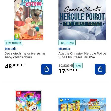
Livr. offerte
Livr. offerte
Microids
Microids
Jeu switch my universe my
Agatha Christie - Hercule Poirot
baby chiens chats
: The First Cases Jeu PS4
48
,01€ HT
Ajouter au panier
30,83€ HT
Ajout
-42%
17
,63€ HT
Prix 81,63€ HT
Prix 46,36€ HT