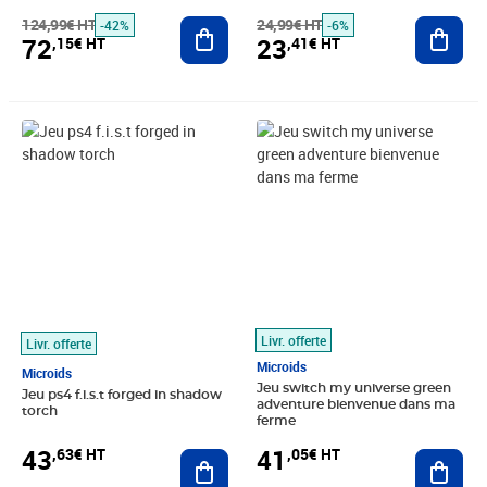
124,99€ HT
Ajouter au panier
24,99€ HT
Ajout
-42%
-6%
72
23
,15€ HT
,41€ HT
Prix 43,63€ HT
Prix 41,05€ HT
Livr. offerte
Livr. offerte
Microids
Microids
Jeu switch my universe green
Jeu ps4 f.i.s.t forged in shadow
adventure bienvenue dans ma
torch
ferme
43
41
,63€ HT
,05€ HT
Ajouter au panier
Ajout