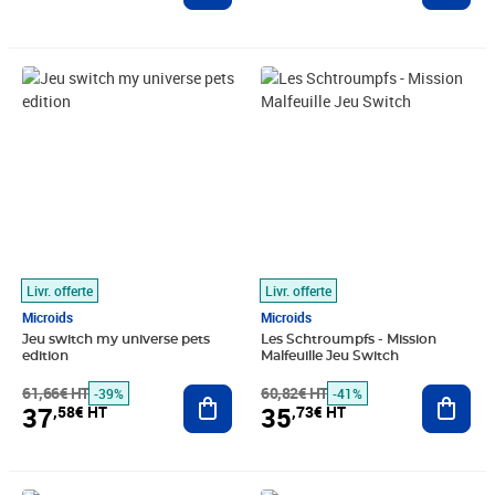
Prix barré 61,66€ HT
Prix 37,58€ HT
Prix barré 60,82€ HT
Prix 35,73€ HT
Livr. offerte
Livr. offerte
Microids
Microids
Jeu switch my universe pets
Les Schtroumpfs - Mission
edition
Malfeuille Jeu Switch
61,66€ HT
Ajouter au panier
60,82€ HT
Ajout
-39%
-41%
37
35
,58€ HT
,73€ HT