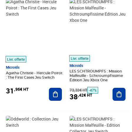
Prix 31,96€ HT
Prix barré 73,33€ HT
Prix 38,42€ HT
Livr. offerte
Livr. offerte
Microids
Microids
LES SCHTROUMPFS : Mission
Agatha Christie - Hercule Poirot
Malfeuille - Schtroumpfissime
: The First Cases Jeu Switch
Édition Jeu Xbox One
31
,96€ HT
Ajouter au panier
73,33€ HT
Ajout
-47%
38
,42€ HT
Prix barré 39,16€ HT
Prix 27,24€ HT
Prix 66,50€ HT