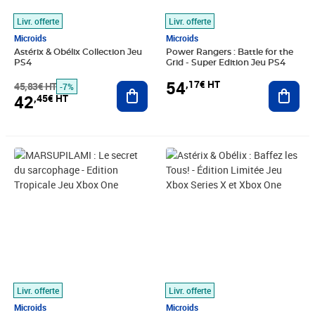
Livr. offerte
Livr. offerte
Microids
Microids
Astérix & Obélix Collection Jeu
Power Rangers : Battle for the
PS4
Grid - Super Edition Jeu PS4
54
,17€ HT
45,83€ HT
Ajouter au panier
Ajout
-7%
42
,45€ HT
Prix barré 41,66€ HT
Prix 35,79€ HT
Prix barré 44,99€ HT
Prix 31,38€ HT
Livr. offerte
Livr. offerte
Microids
Microids