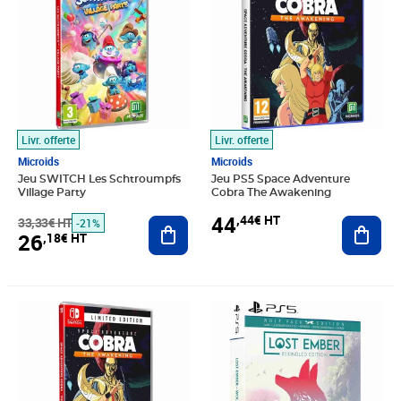
Livr. offerte
Livr. offerte
Microids
Microids
Jeu SWITCH Les Schtroumpfs
Jeu PS5 Space Adventure
Village Party
Cobra The Awakening
44
,44€ HT
33,33€ HT
Ajouter au panier
Ajout
-21%
26
,18€ HT
Prix 43,55€ HT
Prix 34,42€ HT