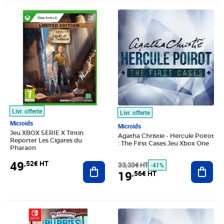
Prix 49,52€ HT
Prix barré 33,33€ HT
Prix 19,56€ HT
Livr. offerte
Livr. offerte
Microids
Microids
Jeu XBOX SERIE X Tintin
Agatha Christie - Hercule Poirot
Reporter Les Cigares du
: The First Cases Jeu Xbox One
Pharaon
49
,52€ HT
Ajouter au panier
33,33€ HT
Ajout
-41%
19
,56€ HT
Prix 48,01€ HT
Prix barré 30,83€ HT
Prix 17,63€ HT