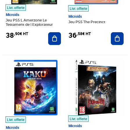
Livr. offerte
Livr. offerte
Microids
Microids
Jeu PS5 L Amerzone Le
Jeu PS5 The Precinct
Testament de l Explorateur
38
36
,90€ HT
,58€ HT
Ajouter au panier
Ajout
Prix 35,42€ HT
Prix 38,14€ HT
Livr. offerte
Livr. offerte
Microids
Microids