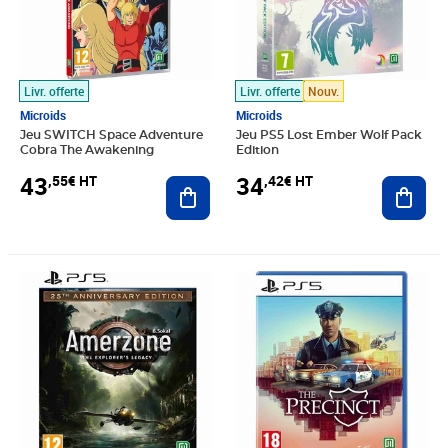
Livr. offerte
Livr. offerte
Nouv.
Microids
Microids
Jeu SWITCH Space Adventure
Jeu PS5 Lost Ember Wolf Pack
Cobra The Awakening
Edition
43
34
,55€ HT
,42€ HT
Ajouter au panier
Ajout
Prix 38,90€ HT
Prix 36,58€ HT