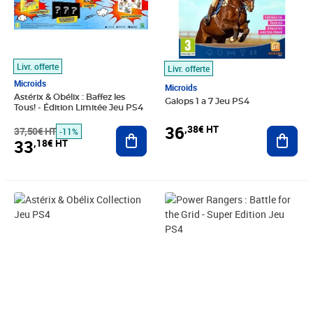
Livr. offerte
Livr. offerte
Microids
Microids
Astérix & Obélix : Baffez les
Galops 1 a 7 Jeu PS4
Tous! - Édition Limitée Jeu PS4
36
,38€ HT
37,50€ HT
Ajouter au panier
Ajout
-11%
33
,18€ HT
Prix barré 45,83€ HT
Prix 42,45€ HT
Prix 54,17€ HT