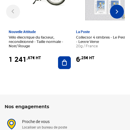
Nouvelle Attitude
La Poste
Vélo électrique du facteur,
Collector 4 timbres - Le Petit P
reconditionné - Taille normale -
- Lettre Verte
Noir/ Rouge
20g / France
1 241
6
,67€ HT
,25€ HT
Ajouter au panier
Nos engagements
Proche de vous
Localiser un bureau de poste