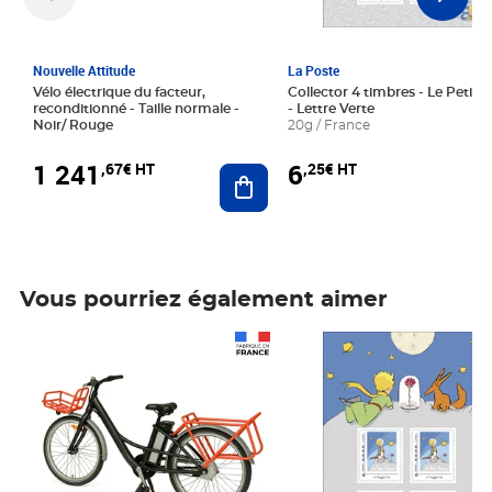
Nouvelle Attitude
La Poste
Vélo électrique du facteur,
Collector 4 timbres - Le Petit P
reconditionné - Taille normale -
- Lettre Verte
Noir/ Rouge
20g / France
1 241
6
,67€ HT
,25€ HT
Ajouter au panier
Vous pourriez également aimer
Prix 1 241,67€ HT
Prix 6,25€ HT