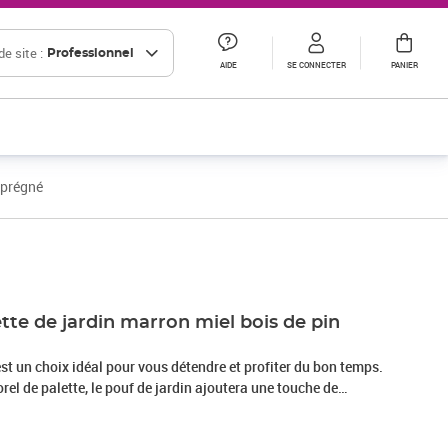
e site :
Professionnel
AIDE
SE CONNECTER
PANIER
mprégné
tte de jardin marron miel bois de pin
est un choix idéal pour vous détendre et profiter du bon temps.
el de palette, le pouf de jardin ajoutera une touche de
terrasse, jardin ou salon. Il peut également servir de repose-
 Fabriqué en bois de pin imprégné, le pouf est durable et