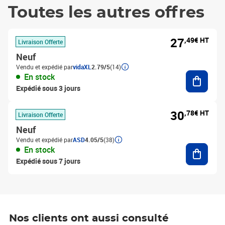
Toutes les autres offres
27
,49€ HT
Livraison Offerte
Neuf
Vendu et expédié par
vidaXL
2.79/5
(14)
Ajouter
En stock
Expédié sous 3 jours
30
,78€ HT
Livraison Offerte
Neuf
Vendu et expédié par
ASD
4.05/5
(38)
Ajouter
En stock
Expédié sous 7 jours
Nos clients ont aussi consulté