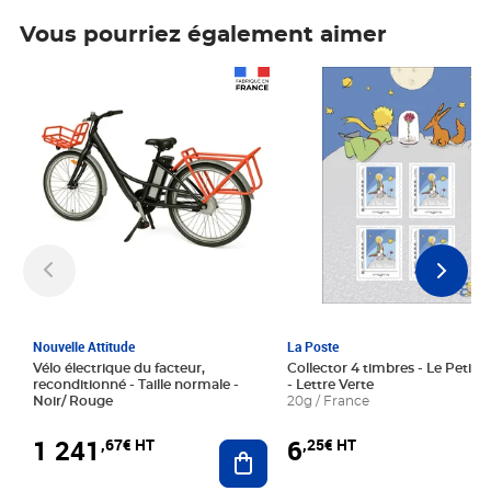
Vous pourriez également aimer
Prix 1 241,67€ HT
Prix 6,25€ HT
Nouvelle Attitude
La Poste
Vélo électrique du facteur,
Collector 4 timbres - Le Petit P
reconditionné - Taille normale -
- Lettre Verte
Noir/ Rouge
20g / France
1 241
6
,67€ HT
,25€ HT
Ajouter au panier