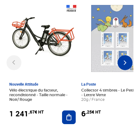
Prix 1 241,67€ HT
Prix 6,25€ HT
Nouvelle Attitude
La Poste
Vélo électrique du facteur,
Collector 4 timbres - Le Petit P
reconditionné - Taille normale -
- Lettre Verte
Noir/ Rouge
20g / France
1 241
6
,67€ HT
,25€ HT
Ajouter au panier