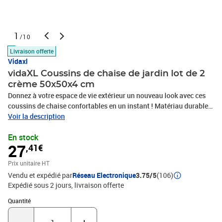
1
/10
Livraison offerte
Vidaxl
vidaXL Coussins de chaise de jardin lot de 2
crème 50x50x4 cm
Donnez à votre espace de vie extérieur un nouveau look avec ces
coussins de chaise confortables en un instant ! Matériau durable :
le tissu Oxford est léger, résistant à l'eau, ainsi qu'aux dommages
Voir la description
et à la saleté. Le fil utilisé pour le tissage rend le tissu durable et
En stock
respirant. Il est également naturellement résistant aux
27
,41€
plis.Rembourrage doux : le coussin d'extérieur est rembourré de
fibre de mousse pour un confort d'assise ultra-doux et optimal. Le
Prix unitaire HT
coussin de chaise retrouve sa forme initiale après chaque
Vendu et expédié par
Réseau Electronique
3.75/5
(106)
utilisation.Large application : le coussin est non seulement
Expédié sous 2 jours
livraison offerte
adapté pour une utilisation en extérieur comme les meubles de
jardin et de terrasse, mais peut également être utilisé à l'intérieur
Quantité : 1
Quantité
comme coussin de chaise familiale et coussin de chaise de
bureau. En outre, c'est une belle décoration pour donner à votre