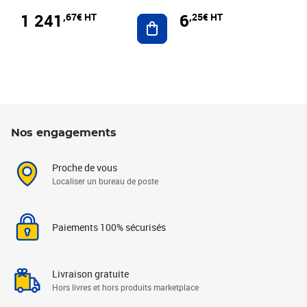
1 241
6
,67€ HT
,25€ HT
Ajouter au panier
Nos engagements
Proche de vous
Localiser un bureau de poste
Paiements 100% sécurisés
Livraison gratuite
Hors livres et hors produits marketplace