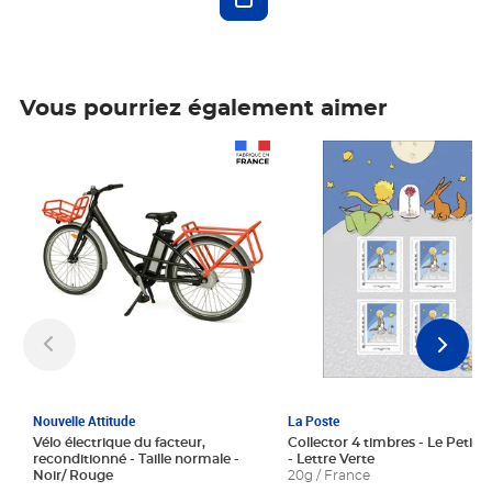
Vous pourriez également aimer
Prix 1 241,67€ HT
Prix 6,25€ HT
Nouvelle Attitude
La Poste
Vélo électrique du facteur,
Collector 4 timbres - Le Petit P
reconditionné - Taille normale -
- Lettre Verte
Noir/ Rouge
20g / France