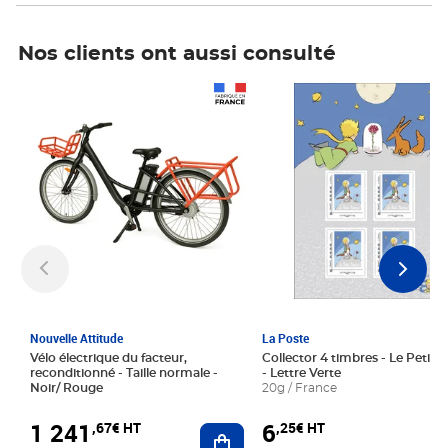
Nos clients ont aussi consulté
Prix 1 241,67€ HT
Prix 6,25€ HT
Nouvelle Attitude
La Poste
Vélo électrique du facteur,
Collector 4 timbres - Le Petit P
reconditionné - Taille normale -
- Lettre Verte
Noir/ Rouge
20g / France
1 241
6
,67€ HT
,25€ HT
Ajouter au panier