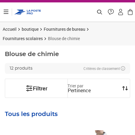
ontenu de la page
Accueil
boutique
Fournitures de bureau
Fournitures scolaires
Blouse de chimie
Blouse de chimie
Critères de classement
12 produits
Trier par
Filtrer
Pertinence
Tous les produits
Prix barré 9,59€ HT
Prix 6,72€ HT
Prix 22,53€ HT