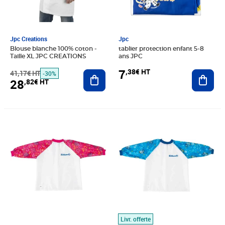
Jpc Creations
Jpc
Blouse blanche 100% coton -
tablier protection enfant 5-8
Taille XL JPC CREATIONS
ans JPC
7
,38€ HT
41,17€ HT
Ajouter au panier
Ajout
-30%
28
,82€ HT
Prix 8,83€ HT
Prix 12,78€ HT
Livr. offerte