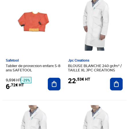
Safetool
Jpc Creations
Tablier de protection enfant 5-8
BLOUSE BLANCHE 240 gr/m² /
ans SAFETOOL
TAILLE XL JPC CREATIONS
22
,53€ HT
9,59€ HT
Ajouter au panier
Ajout
-29%
6
,72€ HT
Prix 26,52€ HT
Prix 28,25€ HT