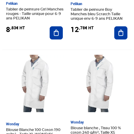
Pelikan
Pelikan
Tablier de peinture Girl Manches
Tablier de peinture Boy
rouges - Taille unique pour 6-9
Manches bleu Scratch Taille
ans PELIKAN
unique env 6-9 ans PELIKAN
8
12
,83€ HT
,78€ HT
Ajouter au panier
Ajout
Prix 18,63€ HT
Prix 15,08€ HT
Wonday
Wonday
Blouse blanche , Tissu 100 %
Blouse Blanche 100 Coton 190
coton 240 g/m², Taille XS