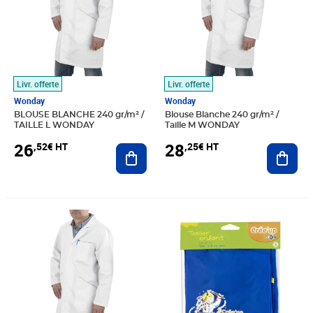
Livr. offerte
Livr. offerte
Wonday
Wonday
BLOUSE BLANCHE 240 gr/m² /
Blouse Blanche 240 gr/m² /
TAILLE L WONDAY
Taille M WONDAY
26
28
,52€ HT
,25€ HT
Ajouter au panier
Ajout
Prix barré 41,17€ HT
Prix 28,82€ HT
Prix 7,38€ HT