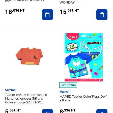
gr/m² - Taille XL WONDAY
WONDAY
18
15
,63€ HT
,08€ HT
Ajouter au panier
Ajout
Prix 5,63€ HT
Prix 8,33€ HT
Livr. offerte
Safetool
Maped
Tablier enfant imperméable
MAPED Tablier Color'Peps De 4
Manches longues 3/5 ans
a 8 ans
Coloris rouge SAFETOOL
8
5
,33€ HT
,63€ HT
Ajout
Ajouter au panier