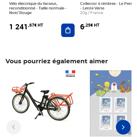
Vélo électrique du facteur,
Collector 4 timbres - Le Petit P
reconditionné - Taille normale -
- Lettre Verte
Noir/ Rouge
20g / France
1 241
6
,67€ HT
,25€ HT
Ajouter au panier
Vous pourriez également aimer
Prix 1 241,67€ HT
Prix 6,25€ HT