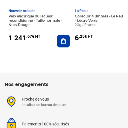
Nouvelle Attitude
La Poste
Vélo électrique du facteur,
Collector 4 timbres - Le Petit P
reconditionné - Taille normale -
- Lettre Verte
Noir/ Rouge
20g / France
1 241
6
,67€ HT
,25€ HT
Ajouter au panier
Nos engagements
Proche de vous
Localiser un bureau de poste
Paiements 100% sécurisés