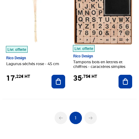
Livr. offerte
Livr. offerte
Rico Design
Rico Design
Tampons bois en lettres et
Lagurus séchés rose - 45 cm
chiffres - caractères simples
17
35
,22€ HT
,75€ HT
Ajouter au panier
Ajout
1