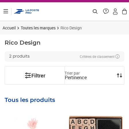
ontenu de la page
Accueil
Toutes les marques
Rico Design
Rico Design
Critères de classement
2 produits
Trier par
Filtrer
Pertinence
Tous les produits
Prix 17,22€ HT
Prix 35,75€ HT