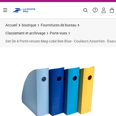
ontenu de la page
Accueil
boutique
Fournitures de bureau
Classement et archivage
Porte-vues
Set De 4 Porte-revues Mag-cube Bee Blue - Couleurs Assorties - Exa
Prix 34,38€
Prix 4