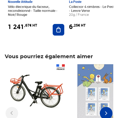
Nouvelle Attitude
La Poste
Vélo électrique du facteur,
Collector 4 timbres - Le Petit P
reconditionné - Taille normale -
- Lettre Verte
Noir/ Rouge
20g / France
1 241
6
,67€ HT
,25€ HT
Ajouter au panier
Vous pourriez également aimer
Prix 1 241,67€ HT
Prix 6,25€ HT