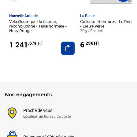
Nouvelle Attitude
La Poste
Vélo électrique du facteur,
Collector 4 timbres - Le Petit P
reconditionné - Taille normale -
- Lettre Verte
Noir/ Rouge
20g / France
1 241
6
,67€ HT
,25€ HT
Ajouter au panier
Nos engagements
Proche de vous
Localiser un bureau de poste
Paiements 100% sécurisés