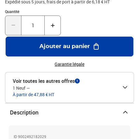
Expédié sous 5 jours, frais de port à partir de 6,18 € HT
est fabriqué en plastique recyclé issu des déchets ménagers et est
Quantité : 1
Quantité
ainsi certifié Ange Bleu. Garantie 25 ans.
Ajouter au panier
Garantie légale
Voir toutes les autres offres
1
1 Neuf
—
À partir de 47,88 € HT
Description
ID 9002492182029