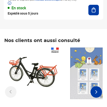
Ajouter
En stock
Expédié sous 5 jours
Nos clients ont aussi consulté
Prix 1 241,67€ HT
Prix 6,25€ HT