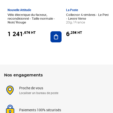
Nouvelle Attitude
La Poste
Vélo électrique du facteur,
Collector 4 timbres - Le Petit P
reconditionné - Taille normale -
- Lettre Verte
Noir/ Rouge
20g / France
1 241
6
,67€ HT
,25€ HT
Ajouter au panier
Nos engagements
Proche de vous
Localiser un bureau de poste
Paiements 100% sécurisés