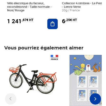
Vélo électrique du facteur,
Collector 4 timbres - Le Petit P
reconditionné - Taille normale -
- Lettre Verte
Noir/ Rouge
20g / France
1 241
6
,67€ HT
,25€ HT
Ajouter au panier
Vous pourriez également aimer
Prix 1 241,67€ HT
Prix 6,25€ HT