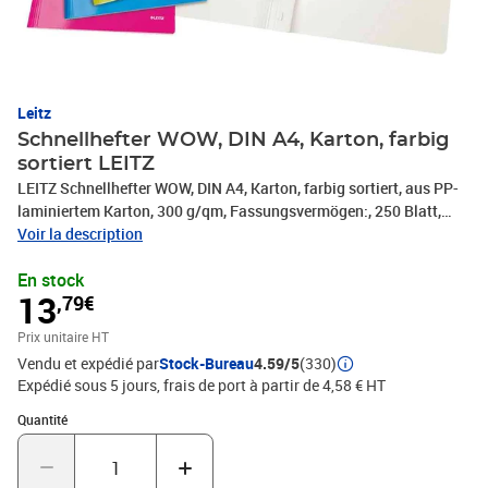
Leitz
Schnellhefter WOW, DIN A4, Karton, farbig
sortiert LEITZ
LEITZ Schnellhefter WOW, DIN A4, Karton, farbig sortiert, aus PP-
laminiertem Karton, 300 g/qm, Fassungsvermögen:, 250 Blatt,
Heftmechanik für Standard-Lochung 80 mm, für, kaufmännische
Voir la description
Heftung und Amtsheftung verwendbar, Inhalt: 6 Stück, (3001-10-
En stock
99)
13
,79€
Prix unitaire HT
Vendu et expédié par
Stock-Bureau
4.59/5
(330)
Expédié sous 5 jours, frais de port à partir de 4,58 € HT
Quantité : 1
Quantité