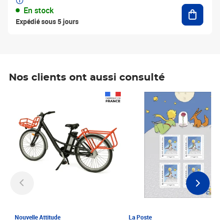
Ajouter
En stock
Expédié sous 5 jours
Nos clients ont aussi consulté
Prix 1 241,67€ HT
Prix 6,25€ HT
Nouvelle Attitude
La Poste