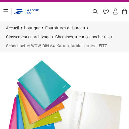
ontenu de la page
Accueil
boutique
Fournitures de bureau
Classement et archivage
Chemises, trieurs et pochettes
Schnellhefter WOW, DIN A4, Karton, farbig sortiert LEITZ
Prix 13,79€
Prix 2