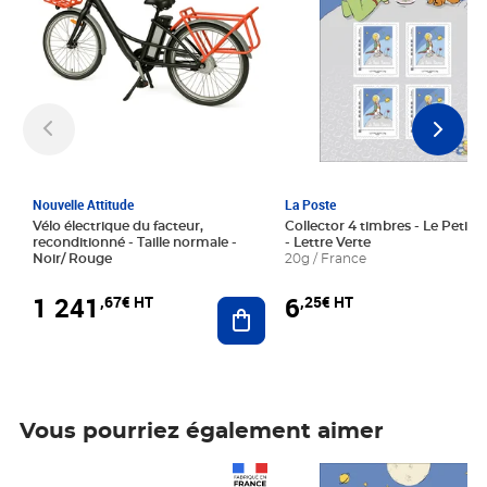
Nouvelle Attitude
La Poste
Vélo électrique du facteur,
Collector 4 timbres - Le Petit P
reconditionné - Taille normale -
- Lettre Verte
Noir/ Rouge
20g / France
1 241
6
,67€ HT
,25€ HT
Ajouter au panier
Vous pourriez également aimer
Prix 1 241,67€ HT
Prix 6,25€ HT