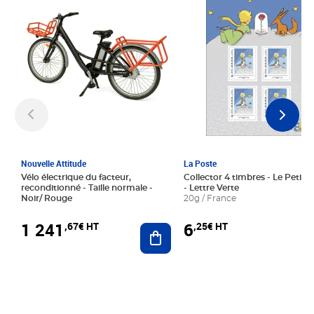
Nouvelle Attitude
La Poste
Vélo électrique du facteur,
Collector 4 timbres - Le Petit P
reconditionné - Taille normale -
- Lettre Verte
Noir/ Rouge
20g / France
1 241
6
,67€ HT
,25€ HT
Ajouter au panier