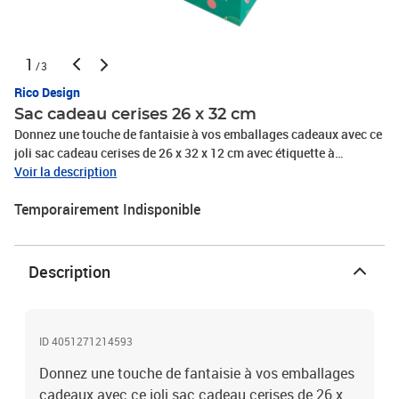
1
/3
Rico Design
Sac cadeau cerises 26 x 32 cm
Donnez une touche de fantaisie à vos emballages cadeaux avec ce
joli sac cadeau cerises de 26 x 32 x 12 cm avec étiquette à
paillettes. Pour Noël, un anniversaire, ou n'importe quelle fête, ce
Voir la description
sac surprise possède une taille bien pratique ! Pour compléter
Temporairement Indisponible
votre emballage, ajoutez des étiquettes cadeaux parmi notre
collection ! En plus de son utilisation pour les cadeaux, ce sac peut
également être utilisé pour ranger des objets facilement chez
vous.
Description
ID 4051271214593
Donnez une touche de fantaisie à vos emballages
cadeaux avec ce joli sac cadeau cerises de 26 x