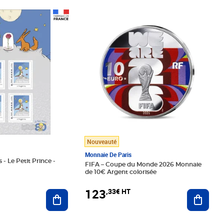
Prix 123,33€ HT
Nouveauté
Monnaie De Paris
 - Le Petit Prince -
FIFA – Coupe du Monde 2026 Monnaie
de 10€ Argent colorisée
123
,33€ HT
Ajoute
Ajouter au panier