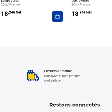
Lettre verte
Lettre verte
20g / France
20g / France
18
18
,24€ Net
,24€ Net
r au panier
Ajouter au panier
Livraison gratuite
Hors livres et hors produits
marketplace
Linkedin
Facebook
Youtube
Restons connectés