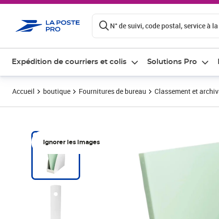
ontenu de la page
N° de suivi, code postal, service à la
Expédition de courriers et colis
Solutions Pro
Accueil
boutique
Fournitures de bureau
Classement et archi
Ignorer les images