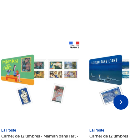
Prix 18,24€ Net
Prix 18,24€ Net
La Poste
La Poste
Carnet de 12 timbres - Maman dans l'art -
Carnet de 12 timbres - Le bl