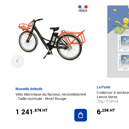
Prix 1 241,67€ HT
Prix 6,25€ HT
La Poste
Nouvelle Attitude
Collector 4 timbres
Vélo électrique du facteur, reconditionné
Lettre Verte
- Taille normale - Noir/ Rouge
20g / France
1 241
6
,67€ HT
,25€ HT
Ajouter au panier