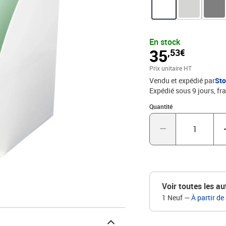
offrent une grande capac
l'oeillet de préhension 
design épuré sont tota
Office Respectueux de l'
En stock
recyclé issu des déchets
35
,53€
Prix unitaire HT
Vendu et expédié par
St
Expédié sous 9 jours, fra
Quantité : 1
Quantité
Voir toutes les au
1 Neuf
—
À partir de