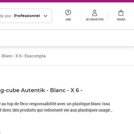
e site :
Professionnel
AIDE
SE CONNECTER
PANIER
 Blanc - X 6 - Exacompta
Prix 49,25€ HT
-cube Autentik - Blanc - X 6 -
 au top de l'éco-responsabilité avec un plastique blanc issu
st donc des produits qui redonnent vie aux plastiques usagés.
ta. Cette gamme aux influences scandinaves et aux couleurs
 et bleu gris saura se fondre dans les intérieurs comme dans
-revues pour documents au format A4+ sont très stables et