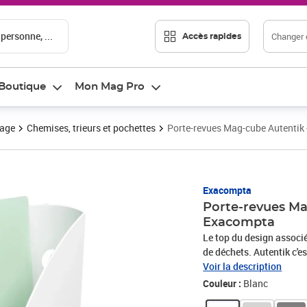
 personne, ...
Changer d
Accès rapides
Boutique
Mon Mag Pro
vage
Chemises, trieurs et pochettes
Porte-revues Mag-cube Autentik -
Prix 35,53€
Exacompta
Porte-revues Mag
Exacompta
Le top du design associé
de déchets. Autentik c'e
Une innovation Exacomp
Voir la description
blanc, rose Candy, sauge
Couleur :
Blanc
les bureaux. Ces portes