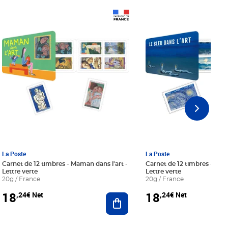
Prix 18,24€ Net
Prix 18,24€ Net
La Poste
La Poste
Carnet de 12 timbres - Maman dans l'art -
Carnet de 12 timbres - Le bl
Lettre verte
Lettre verte
20g / France
20g / France
18
18
,24€ Net
,24€ Net
r au panier
Ajouter au panier