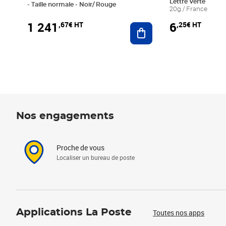
Lettre Verte
- Taille normale - Noir/ Rouge
20g / France
1 241
6
,67€ HT
,25€ HT
Ajouter au panier
Nos engagements
Proche de vous
Localiser un bureau de poste
Applications La Poste
Toutes nos apps