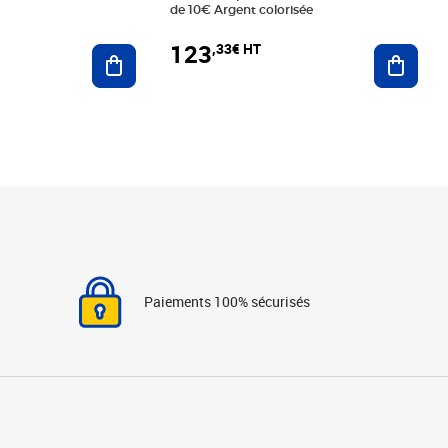
de 10€ Argent colorisée
123
,33€ HT
Ajoute
Ajouter au panier
Paiements 100% sécurisés