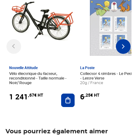
Nouvelle Attitude
La Poste
Vélo électrique du facteur,
Collector 4 timbres - Le Petit P
reconditionné - Taille normale -
- Lettre Verte
Noir/ Rouge
20g / France
1 241
6
,67€ HT
,25€ HT
Ajouter au panier
Vous pourriez également aimer