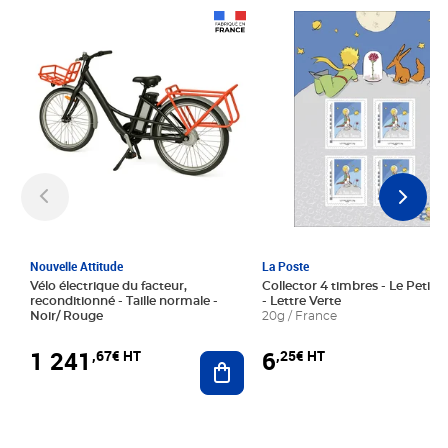
Prix 1 241,67€ HT
Prix 6,25€ HT
Nouvelle Attitude
La Poste
Vélo électrique du facteur,
Collector 4 timbres - Le Petit P
reconditionné - Taille normale -
- Lettre Verte
Noir/ Rouge
20g / France
1 241
6
,67€ HT
,25€ HT
Ajouter au panier