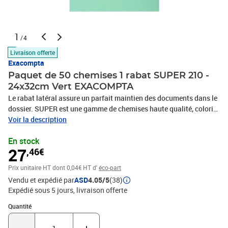
1
/4
Livraison offerte
Exacompta
Paquet de 50 chemises 1 rabat SUPER 210 -
24x32cm Vert EXACOMPTA
Le rabat latéral assure un parfait maintien des documents dans le
dossier. SUPER est une gamme de chemises haute qualité, coloris
pastel pour un classement doux, facile à identifier en manuscrant
Voir la description
au simple stylo le contenu. La carte est noble, et résistante, elle est
En stock
certifiée PEFC®, issue de forêts gérées durablement. Elle est
27
,46€
fabriquée localement dans les usines du Groupe Exacompta-
Clairefontaine.Couleur(s) : VertGamme : SuperMatière :
Prix unitaire HT
dont 0,04€ HT d'
éco-part
CarteGrammage : 210G/M2Format à classer : A4Type de produit :
Vendu et expédié par
ASD
4.05/5
(38)
ChemiseType de chemises : 1 rabatType de sangle : sansCapacité
Expédié sous 5 jours
livraison offerte
(feuillets 80gr.) : 200Format extérieur : 24x32cmFermeture : Sans
fermeture
Quantité : 1
Quantité