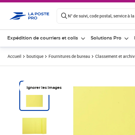
ontenu de la page
N° de suivi, code postal, service à la
Expédition de courriers et colis
Solutions Pro
Accueil
boutique
Fournitures de bureau
Classement et archi
Ignorer les images