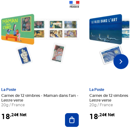
Prix 18,24€ Net
Prix 18,24€ Net
La Poste
La Poste
Carnet de 12 timbres - Maman dans l'art -
Carnet de 12 timbres - Le bl
Lettre verte
Lettre verte
20g / France
20g / France
18
18
,24€ Net
,24€ Net
r au panier
Ajouter au panier