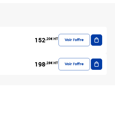
Ajouter a
152
,20€ HT
Voir l'offre
Ajouter a
198
,28€ HT
Voir l'offre