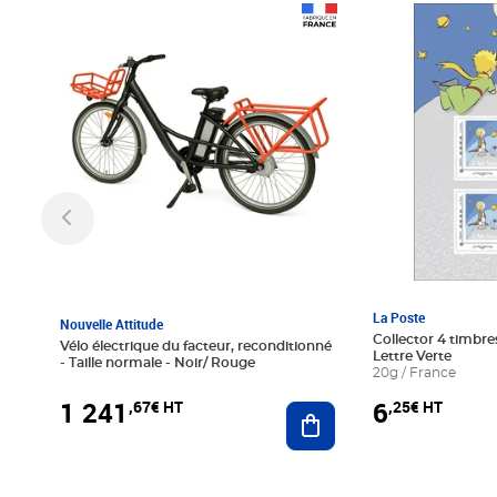
Prix 1 241,67€ HT
Prix 6,25€ HT
La Poste
Nouvelle Attitude
Collector 4 timbres
Vélo électrique du facteur, reconditionné
Lettre Verte
- Taille normale - Noir/ Rouge
20g / France
1 241
6
,67€ HT
,25€ HT
Ajouter au panier