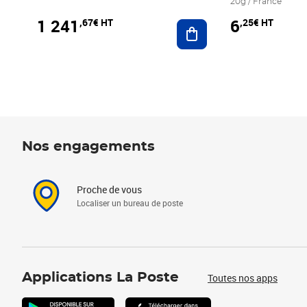
20g / France
1 241
6
,67€ HT
,25€ HT
Ajouter au panier
Nos engagements
Proche de vous
Localiser un bureau de poste
Applications La Poste
Toutes nos apps