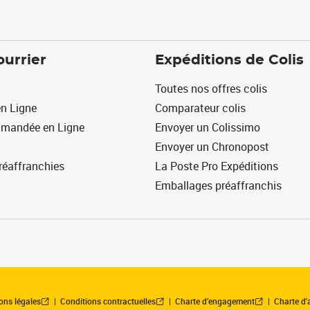
ourrier
Expéditions de Colis
Toutes nos offres colis
n Ligne
Comparateur colis
mmandée en Ligne
Envoyer un Colissimo
Envoyer un Chronopost
réaffranchies
La Poste Pro Expéditions
Emballages préaffranchis
ons légales
Conditions contractuelles
Charte d’engagement
Charte d'a