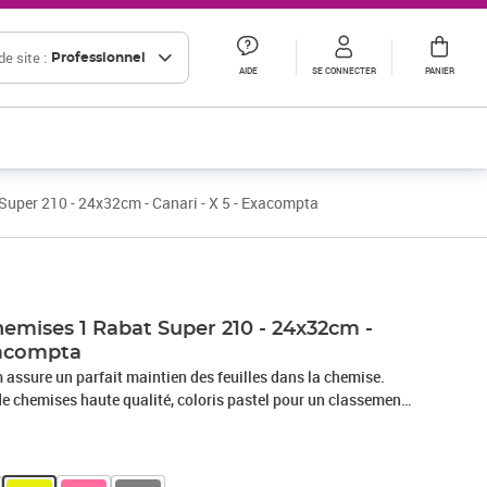
e site :
Professionnel
AIDE
SE CONNECTER
PANIER
uper 210 - 24x32cm - Canari - X 5 - Exacompta
Prix 152,20€ HT
Prix 198,28€ HT
emises 1 Rabat Super 210 - 24x32cm -
xacompta
 assure un parfait maintien des feuilles dans la chemise.
chemises haute qualité, coloris pastel pour un classement
 en manuscrant au simple stylo le contenu. La carte est noble,
ertifiée PEFC, issue de forêts gérées durablement. Elle est
ns les usines du Groupe Exacompta-Clairefontaine.