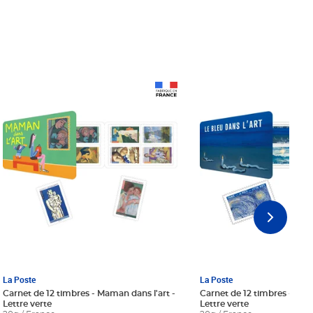
Prix 18,24€ Net
Prix 18,24€ Net
La Poste
La Poste
Carnet de 12 timbres - Maman dans l'art -
Carnet de 12 timbres - Le bl
Lettre verte
Lettre verte