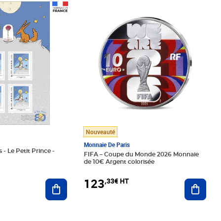
Prix 123,33€ HT
Nouveauté
Monnaie De Paris
 - Le Petit Prince -
FIFA – Coupe du Monde 2026 Monnaie
de 10€ Argent colorisée
123
,33€ HT
Ajoute
Ajouter au panier