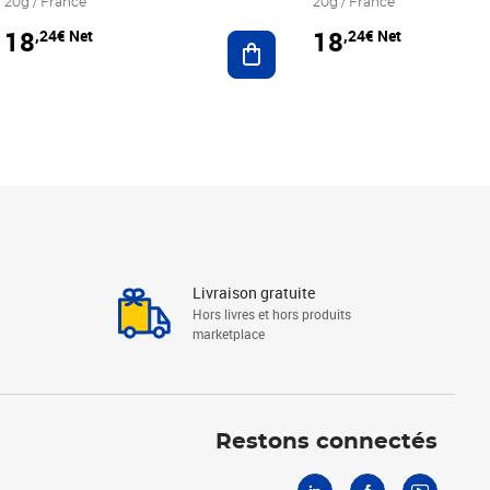
20g / France
20g / France
18
18
,24€ Net
,24€ Net
r au panier
Ajouter au panier
Livraison gratuite
Hors livres et hors produits
marketplace
Linkedin
Facebook
Youtube
Restons connectés