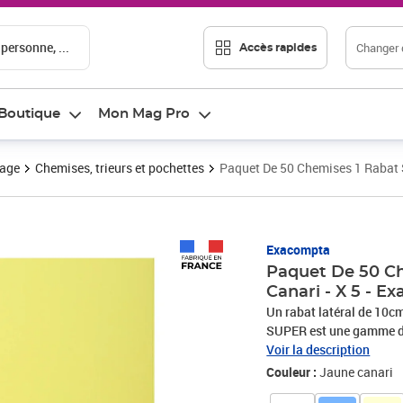
 personne, ...
Changer d
Accès rapides
Boutique
Mon Mag Pro
vage
Chemises, trieurs et pochettes
Paquet De 50 Chemises 1 Rabat S
Prix 104,77€
Exacompta
Paquet De 50 Ch
Canari - X 5 - E
Un rabat latéral de 10cm
SUPER est une gamme de 
doux, facile à identifier
Voir la description
et résistante, elle est c
Couleur :
Jaune canari
fabriquée localement da