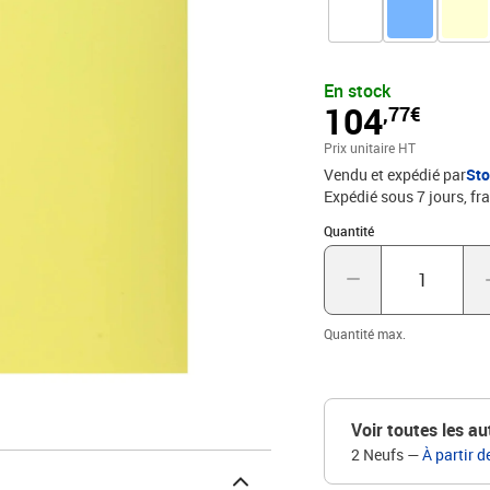
En stock
104
,77€
Prix unitaire HT
Vendu et expédié par
St
Expédié sous 7 jours, fra
Quantité : 1
Quantité
Quantité max.
Voir toutes les au
2 Neufs
—
À partir 