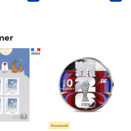
mer
Prix 123,33€ HT
Nouveauté