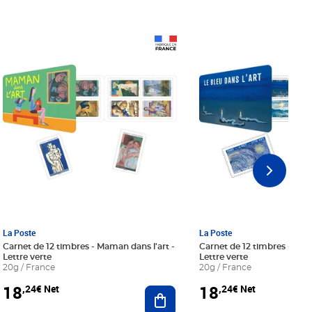
Prix 18,24€ Net
Prix 18,24€ Net
La Poste
La Poste
Carnet de 12 timbres - Maman dans l'art -
Carnet de 12 timbres - Le bl
Lettre verte
Lettre verte
20g / France
20g / France
18
18
,24€ Net
,24€ Net
r au panier
Ajouter au panier