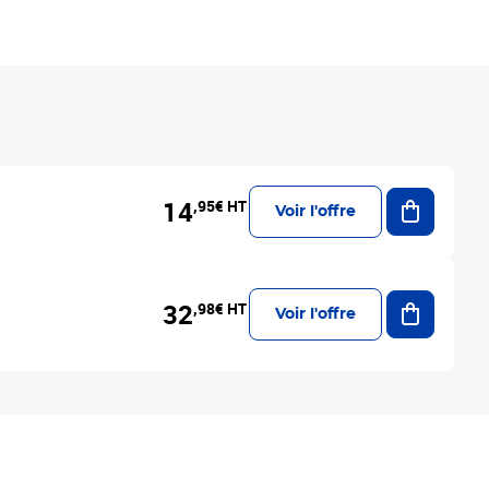
Ajouter a
14
,95€ HT
Voir l'offre
Ajouter a
32
,98€ HT
Voir l'offre