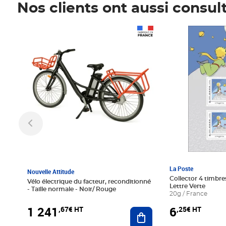
Nos clients ont aussi consul
Prix 1 241,67€ HT
Prix 6,25€ HT
La Poste
Nouvelle Attitude
Collector 4 timbres
Vélo électrique du facteur, reconditionné
Lettre Verte
- Taille normale - Noir/ Rouge
20g / France
1 241
6
,67€ HT
,25€ HT
Ajouter au panier