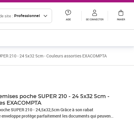
e site :
Professionnel
AIDE
SE CONNECTER
PANIER
UPER 210 - 24 5x32 5cm - Couleurs assorties EXACOMPTA
Prix 14,95€ HT
Prix 32,98€ HT
emises poche SUPER 210 - 24 5x32 5cm -
ties EXACOMPTA
poche SUPER 210 - 24,5x32,5cm Grâce à son rabat
e enveloppe protège parfaitement les documents qui peuvent
des doss iers suspendus, des boites de classement ou des
r. SUPER est une gamme de chemises haute qualité, coloris