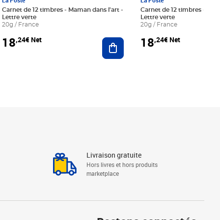
La Poste
La Poste
Carnet de 12 timbres - Maman dans l'art -
Carnet de 12 timbres - Le bl
Lettre verte
Lettre verte
20g / France
20g / France
18
18
,24€ Net
,24€ Net
r au panier
Ajouter au panier
Livraison gratuite
Hors livres et hors produits
marketplace
Linkedin
Facebook
Youtube