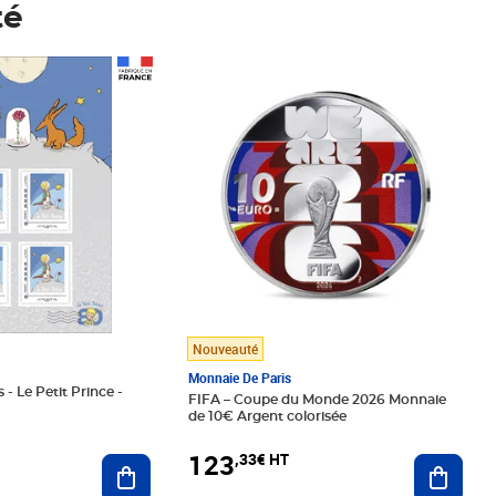
té
Prix 123,33€ HT
Nouveauté
Monnaie De Paris
 - Le Petit Prince -
FIFA – Coupe du Monde 2026 Monnaie
de 10€ Argent colorisée
123
,33€ HT
Ajoute
Ajouter au panier