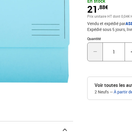
En stock
pastel pour un classemen
21
,88€
contenu. La carte est nob
durablement. Elle est f
Prix unitaire HT
dont 0,04€ 
Clairefontaine.
Vendu et expédié par
AS
Expédié sous 5 jours
liv
Quantité : 1
Quantité
Voir toutes les au
2 Neufs
—
À partir d