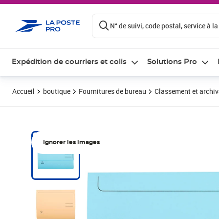
ontenu de la page
N° de suivi, code postal, service à la
Expédition de courriers et colis
Solutions Pro
Accueil
boutique
Fournitures de bureau
Classement et archi
Ignorer les images