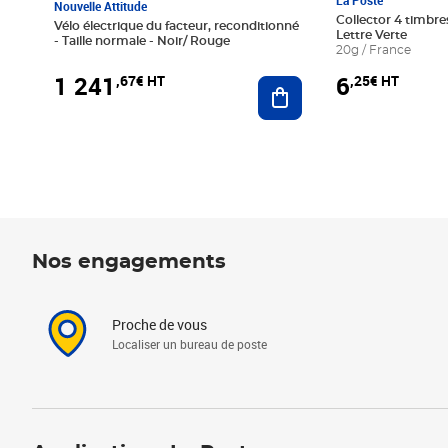
La Poste
Nouvelle Attitude
Collector 4 timbres
Vélo électrique du facteur, reconditionné
Lettre Verte
- Taille normale - Noir/ Rouge
20g / France
1 241
6
,67€ HT
,25€ HT
Ajouter au panier
Nos engagements
Proche de vous
Localiser un bureau de poste