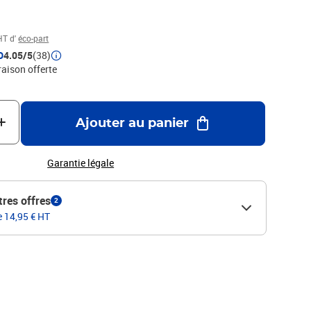
t doux, facile à identifier en manuscrant au simple stylo le
le, et résistante, elle est certifiée PEFC, issue de forêts gérées
abriquée localement dans les usines du Groupe Exacompta-
HT d'
éco-part
D
4.05/5
(38)
raison offerte
Ajouter au panier
Garantie légale
tres offres
2
e 14,95 € HT