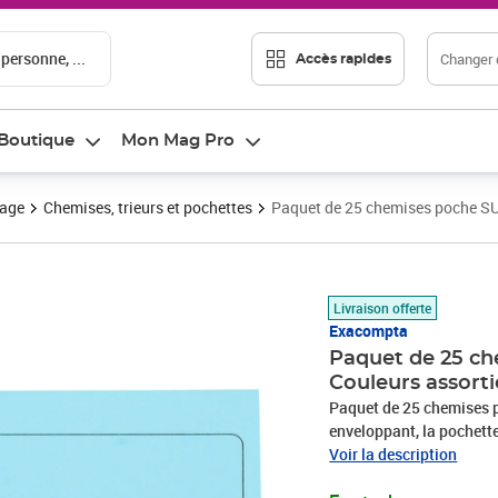
 personne, ...
Changer d
Accès rapides
Boutique
Mon Mag Pro
vage
Chemises, trieurs et pochettes
Paquet de 25 chemises poche S
Prix 21,88€
Livraison offerte
Exacompta
Paquet de 25 ch
Couleurs assor
Paquet de 25 chemises 
enveloppant, la pochett
ainsi être classés dans 
Voir la description
chemises en sous dossie