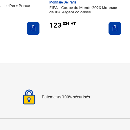
Monnaie De Paris
 - Le Petit Prince -
FIFA – Coupe du Monde 2026 Monnaie
de 10€ Argent colorisée
123
,33€ HT
Ajoute
Ajouter au panier
Paiements 100% sécurisés