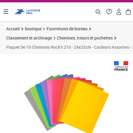
ontenu de la page
Accueil
boutique
Fournitures de bureau
Classement et archivage
Chemises, trieurs et pochettes
Paquet De 10 Chemises Rock''s 210 - 24x32cm - Couleurs Assorties -
Prix 41,86€
Prix 5
Prix 5