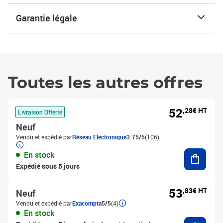
Garantie légale
Toutes les autres offres
52
,28€ HT
Livraison Offerte
Neuf
Vendu et expédié par
Réseau Electronique
3.75/5
(106)
Ajouter
En stock
Expédié sous 5 jours
53
,83€ HT
Neuf
Vendu et expédié par
Exacompta
5/5
(4)
En stock
Ajouter