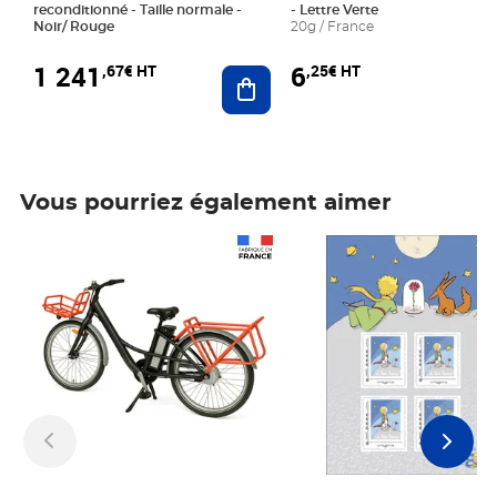
reconditionné - Taille normale -
- Lettre Verte
Noir/ Rouge
20g / France
1 241
6
,67€ HT
,25€ HT
Ajouter au panier
Vous pourriez également aimer
Prix 1 241,67€ HT
Prix 6,25€ HT