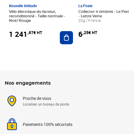
Nouvelle Attitude
La Poste
Vélo électrique du facteur,
Collector 4 timbres - Le Petit P
reconditionné - Taille normale -
- Lettre Verte
Noir/ Rouge
20g / France
1 241
6
,67€ HT
,25€ HT
Ajouter au panier
Nos engagements
Proche de vous
Localiser un bureau de poste
Paiements 100% sécurisés