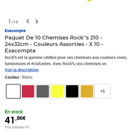
1
/10
Exacompta
Paquet De 10 Chemises Rock''s 210 -
24x32cm - Couleurs Assorties - X 10 -
Exacompta
Rock''s est la gamme célèbre pour ses chemises aux couleurs vives,
lumineuses et éclatantes. Avec Rock''s, vos chemises se
distinguent et votre classement couleur devient facile à repérer
Voir la description
pour une meilleure organisation de vos dossiers. La carte est
Couleur :
Blanc
noble, rigide et résistante, elle est certifiée PEFC, issue de forêts
gérées durablement. Elle est fabriquée localement dans les usines
+5
du Groupe Exacompta-Clairefontaine. Garantié 100 ans
d'archivage, cette chemise accompagne votre classement pour
longtemps. Un pack de 10 pour les petits utilisateurs : les
En stock
particuliers, les TPE, les cabinets...
41
,86€
Prix unitaire HT