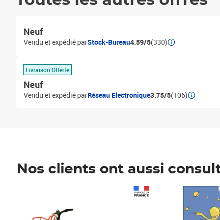
Toutes les autres offres
Neuf
Vendu et expédié par
Stock-Bureau
4.59/5
(330)
Livraison Offerte
Neuf
Vendu et expédié par
Réseau Electronique
3.75/5
(106)
Nos clients ont aussi consul
Prix 1 241,67€ HT
Prix 6,25€ HT