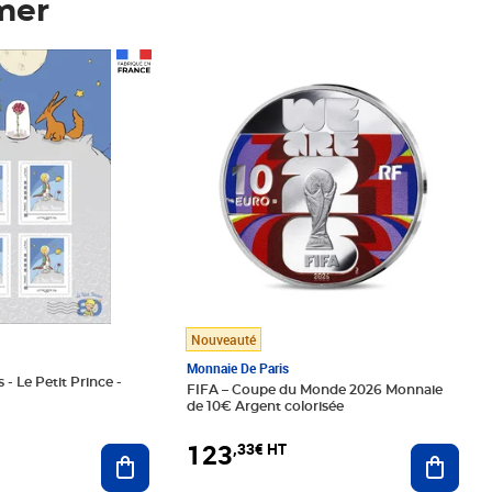
mer
Prix 123,33€ HT
Nouveauté
Monnaie De Paris
 - Le Petit Prince -
FIFA – Coupe du Monde 2026 Monnaie
de 10€ Argent colorisée
123
,33€ HT
Ajoute
Ajouter au panier