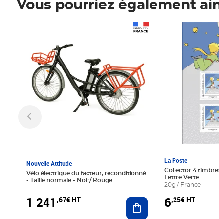
Vous pourriez également ai
Prix 1 241,67€ HT
Prix 6,25€ HT
La Poste
Nouvelle Attitude
Collector 4 timbres
Vélo électrique du facteur, reconditionné
Lettre Verte
- Taille normale - Noir/ Rouge
20g / France
1 241
6
,67€ HT
,25€ HT
Ajouter au panier