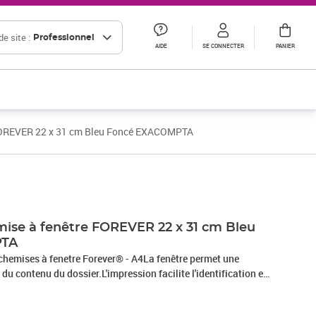
e site :
Professionnel
AIDE
SE CONNECTER
PANIER
FOREVER 22 x 31 cm Bleu Foncé EXACOMPTA
Prix 26,73€ HT
Prix 45,58€ HT
ise à fenêtre FOREVER 22 x 31 cm Bleu
PTA
hemises à fenetre Forever® - A4La fenêtre permet une
du contenu du dossier.L'impression facilite l'identification et
e, recyclée, certifiée Ange Bleu.