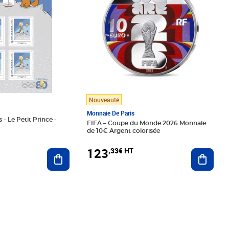
Nouveauté
Monnaie De Paris
 - Le Petit Prince -
FIFA – Coupe du Monde 2026 Monnaie
de 10€ Argent colorisée
123
,33€ HT
Ajoute
Ajouter au panier