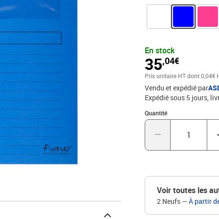
En stock
35
,04€
Prix unitaire HT
dont 0,04€ 
Vendu et expédié par
AS
Expédié sous 5 jours
liv
Quantité : 1
Quantité
Voir toutes les au
2 Neufs
—
À partir d