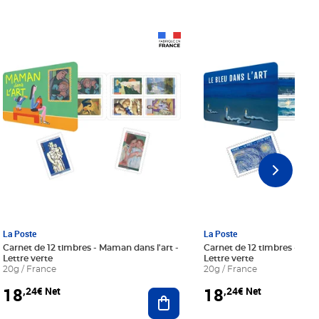
Prix 18,24€ Net
Prix 18,24€ Net
La Poste
La Poste
Carnet de 12 timbres - Maman dans l'art -
Carnet de 12 timbres - Le bl
Lettre verte
Lettre verte
20g / France
20g / France
18
18
,24€ Net
,24€ Net
r au panier
Ajouter au panier