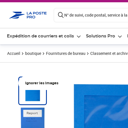
ontenu de la page
N° de suivi, code postal, service à la
Expédition de courriers et colis
Solutions Pro
Accueil
boutique
Fournitures de bureau
Classement et archi
Ignorer les images