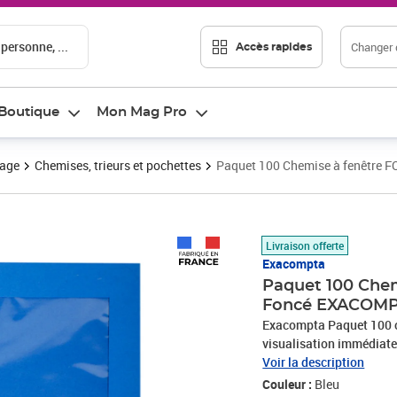
 personne, ...
Changer d
Accès rapides
Boutique
Mon Mag Pro
vage
Chemises, trieurs et pochettes
Paquet 100 Chemise à fenêtre 
Prix 35,04€
Livraison offerte
Exacompta
Paquet 100 Chem
Foncé EXACOM
Exacompta Paquet 100 c
visualisation immédiate 
le classement.Carte légèr
Voir la description
Couleur :
Bleu