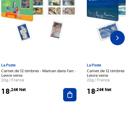
La Poste
La Poste
Carnet de 12 timbres - Maman dans l'art -
Carnet de 12 timbres - Le bl
Lettre verte
Lettre verte
20g / France
20g / France
18
18
,24€ Net
,24€ Net
r au panier
Ajouter au panier