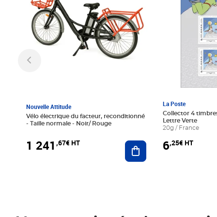
La Poste
Nouvelle Attitude
Collector 4 timbres
Vélo électrique du facteur, reconditionné
Lettre Verte
- Taille normale - Noir/ Rouge
20g / France
1 241
6
,67€ HT
,25€ HT
Ajouter au panier