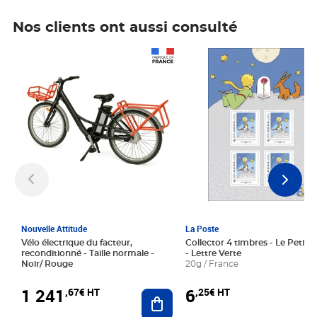
Nos clients ont aussi consulté
Prix 1 241,67€ HT
Prix 6,25€ HT
Nouvelle Attitude
La Poste
Vélo électrique du facteur,
Collector 4 timbres - Le Petit P
reconditionné - Taille normale -
- Lettre Verte
Noir/ Rouge
20g / France
1 241
6
,67€ HT
,25€ HT
Ajouter au panier