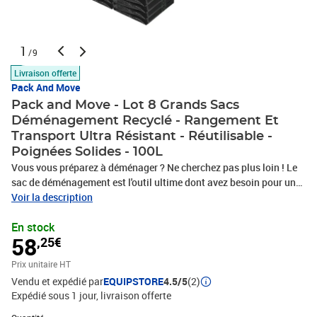
1
/9
Livraison offerte
Pack And Move
Pack and Move - Lot 8 Grands Sacs
Déménagement Recyclé - Rangement Et
Transport Ultra Résistant - Réutilisable -
Poignées Solides - 100L
Vous vous préparez à déménager ? Ne cherchez pas plus loin ! Le
sac de déménagement est l'outil ultime dont avez besoin pour un
facile. Fabriqué partir matériaux haute qualité, il résistant aux
Voir la description
déchirures et durable. Leur taille compacte permet les ranger
En stock
facilement lorsqu'ils ne sont utilisés, tandis que leur construction
58
,25€
robuste garantit vos affaires seront protégées pendant le
transport. De plus, étant fabriqués en France, pouvez être sûr
Prix unitaire HT
qualité supérieure durabilité. • Sac grande capacité : organisez
Vendu et expédié par
EQUIPSTORE
4.5/5
(2)
votre changement domicile: Avec ses dimensions généreuses
Expédié sous 1 jour
livraison offerte
70cm x 35cm 42cm sa 100 litres, ce rangement XXL peut accueillir
une très quantité d'objets, permettant ainsi transporter ou stocker
Quantité : 1