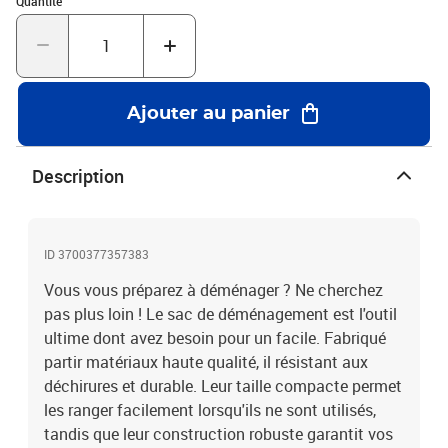
Quantité
volumineuses. stockage étanche protégez transport craignez
intempéries Ce gros doté d'une protection contre l'eau, assurant
biens restent au sec, même sous la pluie cas d'humidité. solide
transportez toute sécurité avec des supérieure, conçu résister
l'usure quotidienne.
Ajouter au panier
Description
ID 3700377357383
Vous vous préparez à déménager ? Ne cherchez
pas plus loin ! Le sac de déménagement est l'outil
ultime dont avez besoin pour un facile. Fabriqué
partir matériaux haute qualité, il résistant aux
déchirures et durable. Leur taille compacte permet
les ranger facilement lorsqu'ils ne sont utilisés,
tandis que leur construction robuste garantit vos