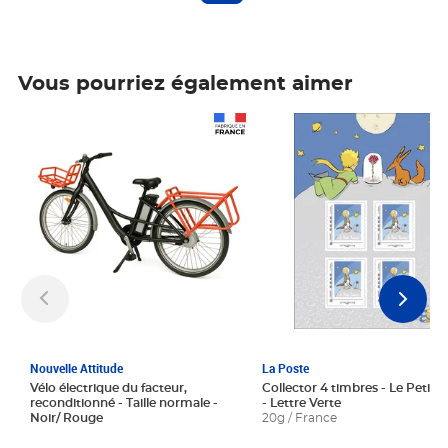
Vous pourriez également aimer
Prix 1 241,67€ HT
Prix 6,25€ HT
Nouvelle Attitude
La Poste
Vélo électrique du facteur,
Collector 4 timbres - Le Petit P
reconditionné - Taille normale -
- Lettre Verte
Noir/ Rouge
20g / France