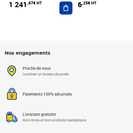
1 241
6
,67€ HT
,25€ HT
Ajouter au panier
Nos engagements
Proche de vous
Localiser un bureau de poste
Paiements 100% sécurisés
Livraison gratuite
Hors livres et hors produits marketplace