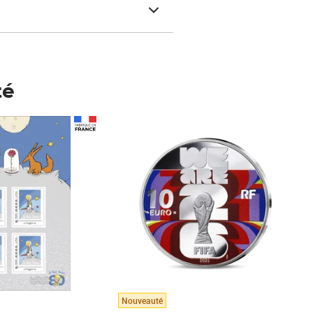
té
Prix 123,33€ HT
Nouveauté