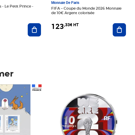
Monnaie De Paris
 - Le Petit Prince -
FIFA – Coupe du Monde 2026 Monnaie
de 10€ Argent colorisée
123
,33€ HT
Ajoute
Ajouter au panier
mer
Prix 123,33€ HT