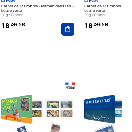
La Poste
La Poste
Carnet de 12 timbres - Maman dans l'art -
Carnet de 12 timbres - Le bl
Lettre verte
Lettre verte
20g / France
20g / France
18
18
,24€ Net
,24€ Net
r au panier
Ajouter au panier
Prix 18,24€ Net
Prix 18,24€ Net