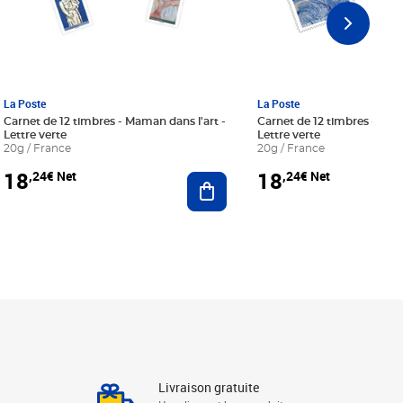
La Poste
La Poste
Carnet de 12 timbres - Maman dans l'art -
Carnet de 12 timbres - Le bl
Lettre verte
Lettre verte
20g / France
20g / France
18
18
,24€ Net
,24€ Net
r au panier
Ajouter au panier
Livraison gratuite