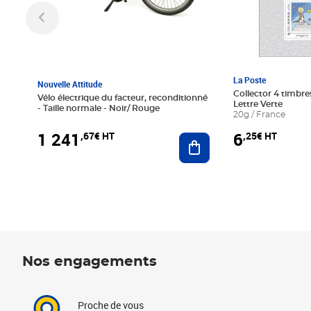
La Poste
Nouvelle Attitude
Collector 4 timbres
Vélo électrique du facteur, reconditionné
Lettre Verte
- Taille normale - Noir/ Rouge
20g / France
1 241
6
,67€ HT
,25€ HT
Ajouter au panier
Nos engagements
Proche de vous