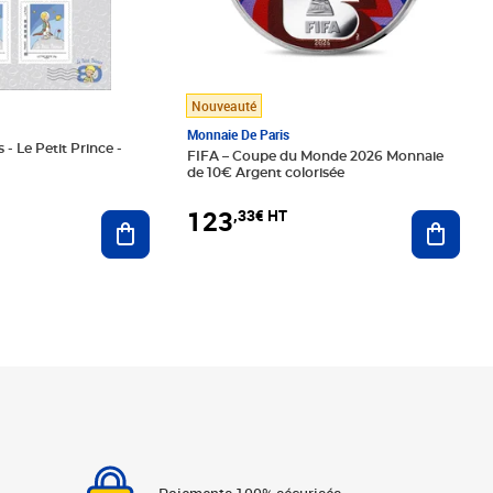
Nouveauté
Monnaie De Paris
 - Le Petit Prince -
FIFA – Coupe du Monde 2026 Monnaie
de 10€ Argent colorisée
123
,33€ HT
Ajoute
Ajouter au panier