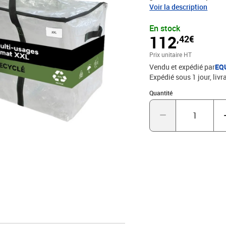
oreillers ou matériel de bricolage. Ultra résistants et imperm
Voir la description
affaires des déchirures,
En stock
permet de voir le contenu e
112
,42€
remplir grâce à leur gran
utiles pour un déménage
Prix unitaire HT
et efficaces, ils simplifi
Vendu et expédié par
EQ
Expédié sous 1 jour
livr
Quantité : 1
Quantité