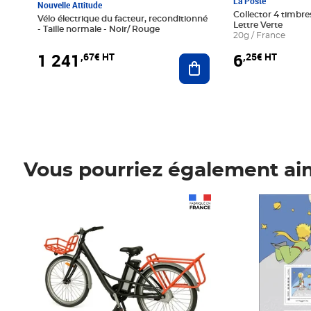
La Poste
Nouvelle Attitude
Collector 4 timbres
Vélo électrique du facteur, reconditionné
Lettre Verte
- Taille normale - Noir/ Rouge
20g / France
1 241
6
,67€ HT
,25€ HT
Ajouter au panier
Vous pourriez également ai
Prix 1 241,67€ HT
Prix 6,25€ HT