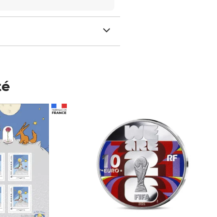
té
Prix 123,33€ HT