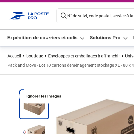
ontenu de la page
N° de suivi, code postal, service à la
Expédition de courriers et colis
Solutions Pro
Accueil
boutique
Enveloppes et emballages à affranchir
Univ
Pack and Move - Lot 10 cartons déménagement stockage XL - 80 x 40 
Ignorer les images