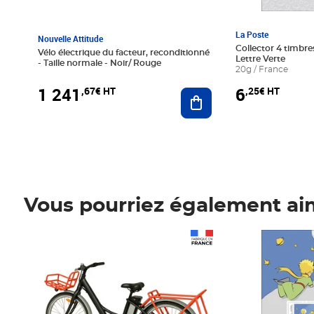
La Poste
Nouvelle Attitude
Collector 4 timbres
Vélo électrique du facteur, reconditionné
Lettre Verte
- Taille normale - Noir/ Rouge
20g / France
1 241
6
,67€ HT
,25€ HT
Ajouter au panier
Vous pourriez également ai
Prix 1 241,67€ HT
Prix 6,25€ HT