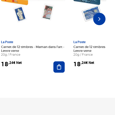
La Poste
La Poste
Carnet de 12 timbres - Maman dans l'art -
Carnet de 12 timbres - Le bl
Lettre verte
Lettre verte
20g / France
20g / France
18
18
,24€ Net
,24€ Net
r au panier
Ajouter au panier