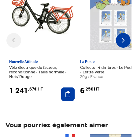
Nouvelle Attitude
La Poste
Vélo électrique du facteur,
Collector 4 timbres - Le Petit P
reconditionné - Taille normale -
- Lettre Verte
Noir/ Rouge
20g / France
1 241
6
,67€ HT
,25€ HT
Ajouter au panier
Vous pourriez également aimer