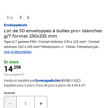
1
/5
Enveloppebulle
Lot de 50 enveloppes à bulles pro+ blanches
g/7 format 230x335 mm
Type G/7 gamme PRO- Format intérieur 230 x 335 mm*- Format
extérieur 250 x 345 mm**dimensions +/- 10mm- Fermeture par
bande autocollante détachable- Papier kraft blanc ou brun 80
Voir la description
g/m2- Film bulles d'air polyéthylène 10 couches superposées
En stock
(nouvelle qualité COEX 55 microns)- Bulles de diamètre 10 mm,
14
,25€
d'épaisseur 3,2 mmType Format intérieur* Format extérieur*
Exemples d'utilisationA/1 90x165mm 120x175mm Bijoux, perles,
Prix unitaire HT
pin's, broches, petites figurines, minidiscsB/2 110x215mm
Vendu et expédié par
EnveloppeBulle
4.61/5
(514)
140x225mm Montres, colliers, téléphones, clés USB, format
Expédié sous 5 jours, frais de port à partir de 4,99 € HT
A6,...C/3 140x215mm 170x225mm CD avec boîtier, format
A5,...D/4 170x265mm 200x275mm DVD avec boîtier, Mangas,
Quantité : 1
Quantité
format A5+,...E/5 210x265mm 240x275mm Livres, K7 VHS, ...F/6
210x335mm 240x345mm Livres moyens,...G/7 230x335mm
250x345mm Magazines, classeurs, format A4,...H/8 260x360mm