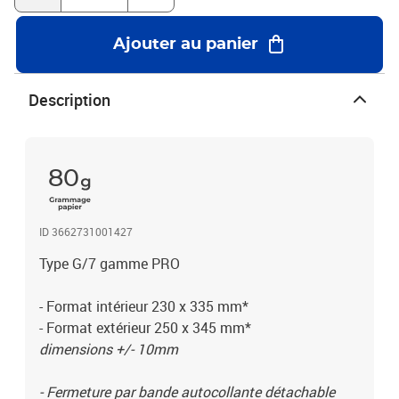
290x370mm Bande-dessinées, gros livres, catalogues, format
A4+,...J/9 290x445mm 320x455mm Vêtements, certificats,
Ajouter au panier
diplômes, format A3,...K/10 340x470mm 370x480mm Vêtements,
calendriers, cadres photos, format A3+,...CD 145x175mm
175x200mm Format spécial CD/DVD*dimensions +/- 10mmLe
Description
meilleur rapport qualité / prix en terme de protection et de
résistance !Protégez l'environnement ! - Ce produit permet très
facilement la séparation des bulles et du papier après usage-
recyclage intelligent- possibilité de réutiliser le film bulle pour
80
protéger des objets fragiles.- polyéthylène sans CFC (protège la
couche d'ozone)- le polyéthylène est recyclable, ne pollue pas les
nappes phréatiques, ne dégage pas de gaz toxiques lors de sa
ID 3662731001427
combustion- Le polyéthylène ne nuit pas à l'environnement- papier
issu de forêts gérées durablement
Type G/7 gamme PRO
- Format intérieur 230 x 335 mm*
- Format extérieur 250 x 345 mm*
dimensions +/- 10mm
- Fermeture par bande autocollante détachable