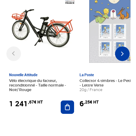
Prix 1 241,67€ HT
Prix 6,25€ HT
Nouvelle Attitude
La Poste
Vélo électrique du facteur,
Collector 4 timbres - Le Petit P
reconditionné - Taille normale -
- Lettre Verte
Noir/ Rouge
20g / France
1 241
6
,67€ HT
,25€ HT
Ajouter au panier