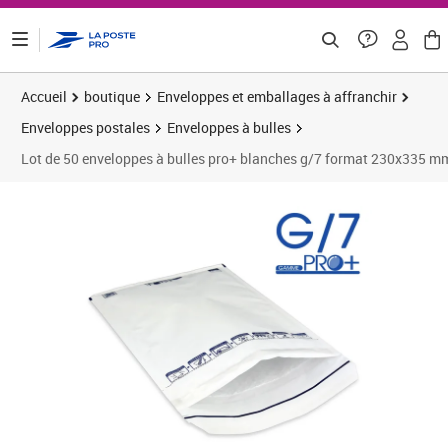
ontenu de la page
Accueil
boutique
Enveloppes et emballages à affranchir
Enveloppes postales
Enveloppes à bulles
Lot de 50 enveloppes à bulles pro+ blanches g/7 format 230x335 m
Prix 14,25€