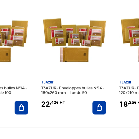
Prix 22,42€ HT
Prix 18,
T3Azur
T3Azur
T3AZUR- Enveloppes bulles Nº14 -
T3AZUR- Enveloppes bulles Nº12 -
de 100
180x260 mm - Lot de 50
120x210 m
22
18
,42€ HT
,25€ 
Ajouter au panier
Ajouter au panier
Prix 64,92€ HT
Prix 19,