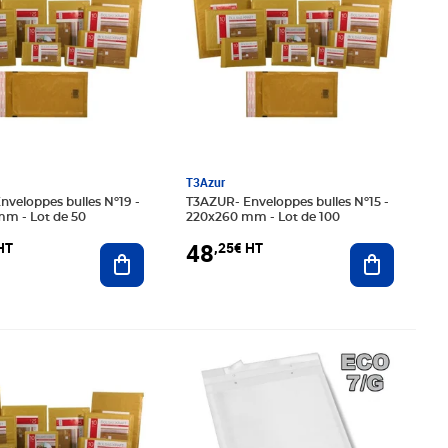
T3Azur
T3AZUR- Enveloppes bulles Nº15 -
m - Lot de 50
220x260 mm - Lot de 100
48
HT
,25€ HT
Ajouter au panier
Ajouter au
42€ HT
Prix 24,18€ HT