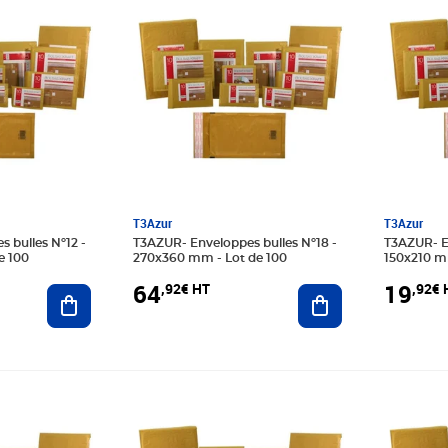
T3Azur
T3Azur
T3AZUR- Enveloppes bulles Nº18 -
T3AZUR- Enveloppes bulles Nº13 -
e 100
270x360 mm - Lot de 100
150x210 m
64
19
,92€ HT
,92€ 
Ajouter au panier
Ajouter au panier
Prix 39,08€ HT
Prix 41,