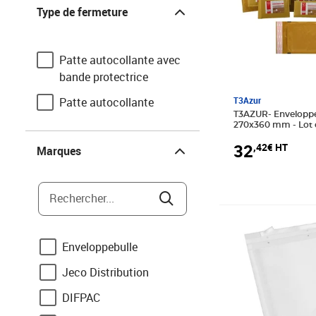
Type de fermeture
Type de fermeture
Patte autocollante avec
bande protectrice
Patte autocollante
T3Azur
T3AZUR- Enveloppes bulles Nº18 -
270x360 mm - Lot 
Marques
32
,42€ HT
Marques
Rechercher...
Prix 17,93€ HT
Enveloppebulle
Jeco Distribution
DIFPAC