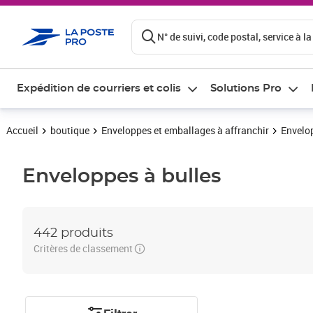
ontenu de la page
N° de suivi, code postal, service à la
Expédition de courriers et colis
Solutions Pro
Accueil
boutique
Enveloppes et emballages à affranchir
Envelo
Enveloppes à bulles
442 produits
Critères de classement