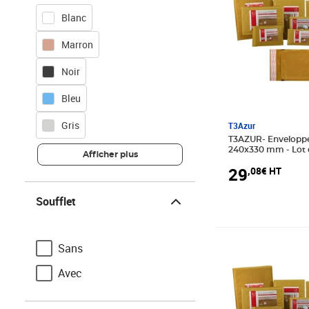
Blanc
Marron
Noir
Bleu
Gris
T3Azur
T3AZUR- Enveloppes bulles Nº17 -
240x330 mm - Lot 
Afficher plus
29
,08€ HT
Soufflet
Soufflet
Prix 32,42€ HT
Sans
Avec