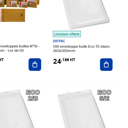
Livraison offerte
DIFPAC
100 enveloppe bulle Eco 7S blanc
m - Lot de 50
260x350mm
24
HT
,18€ HT
Ajouter au panier
Ajouter au
95€ HT
Prix 19,06€ HT