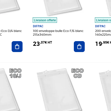
Livraison offerte
Livraison o
DIFPAC
DIFPAC
e Eco D/4 blanc
100 enveloppe bulle Eco F/6 blanc
200 envelo
AC
215x340mm
140x225m
23
19
,07€ HT
,95€ 
Ajouter au panier
Ajouter au panier
Prix 23,66€ HT
Prix 20,