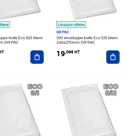
fferte
Livraison offerte
DIFPAC
ppe bulle Eco B/2 blanc
100 enveloppe bulle Eco E/5 blanc
m DIFPAC
240x275mm DIFPAC
19
HT
,06€ HT
Ajouter au panier
Ajouter au
96€ HT
Prix 27,31€ HT