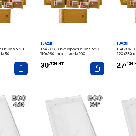
T3Azur
T3Azur
T3AZUR- Enveloppes bulles Nº11 -
T3AZUR- Enveloppes bulles Nº16 -
de 50
110x160 mm - Lot de 100
220x330 m
30
27
,75€ HT
,42€ 
Ajouter au panier
Ajouter au panier
Prix 23,07€ HT
Prix 19,