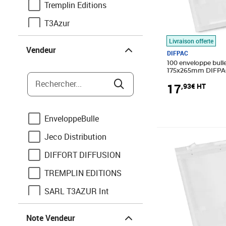
Tremplin Editions
T3Azur
Vendeur
Tap
Livraison offerte
Vendeur
DIFPAC
Gpv
100 enveloppe bull
175x265mm DIFP
Mailmedia
Rechercher...
17
,93€ HT
KKE
Au comptoir des boîtes
EnveloppeBulle
Clairefontaine
Jeco Distribution
Prix 22,75€ HT
Enveloppe France
DIFFORT DIFFUSION
Pack and Move
TREMPLIN EDITIONS
Enveloppes France by
SARL T3AZUR Int
Enveseur
Note Vendeur
ASD
La Tribu du Carton
Note Vendeur