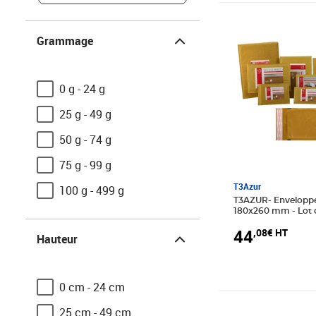
Prix 44,08€ HT
Grammage
Grammage
0 g - 24 g
25 g - 49 g
50 g - 74 g
75 g - 99 g
T3Azur
100 g - 499 g
T3AZUR- Enveloppes bulles Nº14 -
180x260 mm - Lot 
Hauteur
44
,08€ HT
Hauteur
0 cm - 24 cm
Prix 35,75€ HT
25 cm - 49 cm