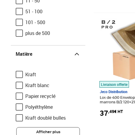
11 - 50
51 - 100
Prix 37,49€ HT
101 - 500
plus de 500
Matière
Matière
Kraft
Livraison offerte
Kraft blanc
Jeco Distribution
Papier recyclé
Lot de 400 Envelop
marrons B/2 120×2
Polyéthylène
37
,49€ HT
Kraft doublé bulles
Afficher plus