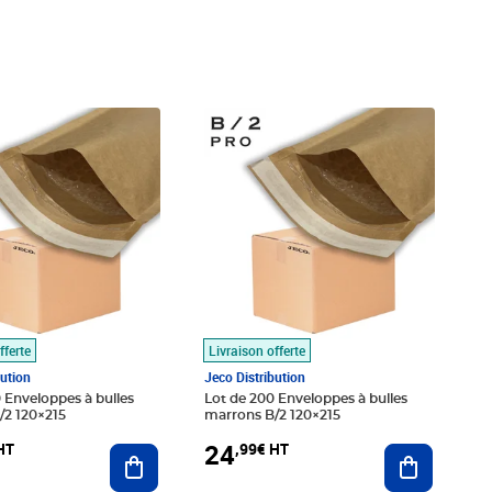
32€ HT
Prix 24,99€ HT
fferte
Livraison offerte
bution
Jeco Distribution
 Enveloppes à bulles
Lot de 200 Enveloppes à bulles
/2 120×215
marrons B/2 120×215
24
HT
,99€ HT
Ajouter au panier
Ajouter au