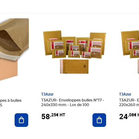
Prix 58,25€ HT
Prix 24,
T3Azur
T3Azur
T3AZUR- Enveloppes bulles Nº17 -
T3AZUR- Enveloppes bulles Nº15 -
pes à bulles
240x330 mm - Lot de 100
220x260 m
15
58
24
,25€ HT
,08€ 
Ajouter au panier
Ajouter au panier