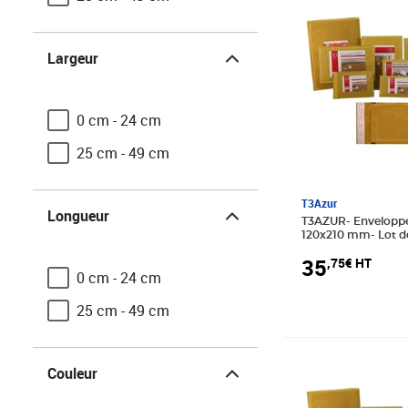
Largeur
Largeur
0 cm - 24 cm
25 cm - 49 cm
Longueur
T3Azur
Longueur
T3AZUR- Enveloppes bulles Nº12 -
120x210 mm- Lot d
35
,75€ HT
0 cm - 24 cm
25 cm - 49 cm
Couleur
Prix 29,08€ HT
Couleur