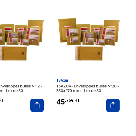
25€ HT
Prix 45,75€ HT
T3Azur
T3AZUR- Enveloppes bulles Nº20 -
m- Lot de 50
350x470 mm - Lot de 50
45
HT
,75€ HT
Ajouter au panier
Ajouter au
92€ HT
Prix 54,08€ HT