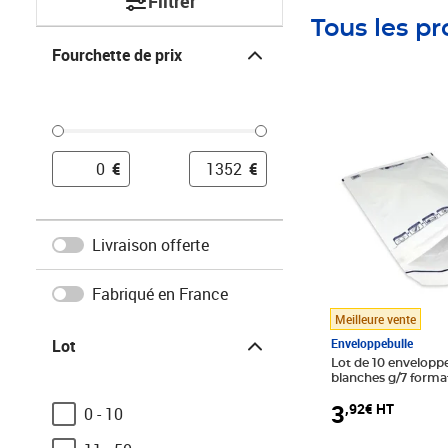
Filtrer
Tous les pr
Fourchette de prix
Fourchette de prix
Prix 3,92€ HT
€
€
Livraison offerte
Fabriqué en France
Meilleure vente
Lot
Lot
Enveloppebulle
Lot de 10 enveloppe
blanches g/7 form
3
,92€ HT
0 - 10