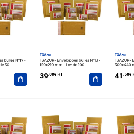
T3Azur
T3Azur
T3AZUR- Enveloppes bulles Nº13 -
T3AZUR- Enveloppes bulles Nº19 -
de 50
150x210 mm - Lot de 100
300x440 m
39
41
,08€ HT
,58€ 
Ajouter au panier
Ajouter au panier
Prix 30,75€ HT
Prix 27,