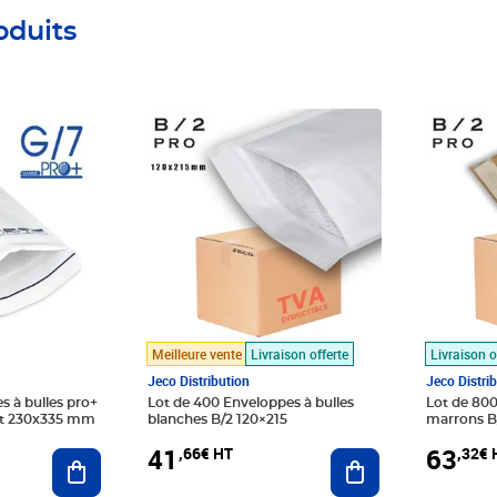
oduits
Prix 41,66€ HT
Prix 63,
Meilleure vente
Livraison offerte
Livraison o
Jeco Distribution
Jeco Distri
s à bulles pro+
Lot de 400 Enveloppes à bulles
Lot de 800
at 230x335 mm
blanches B/2 120×215
marrons B
41
63
,66€ HT
,32€ 
Ajouter au panier
Ajouter au panier