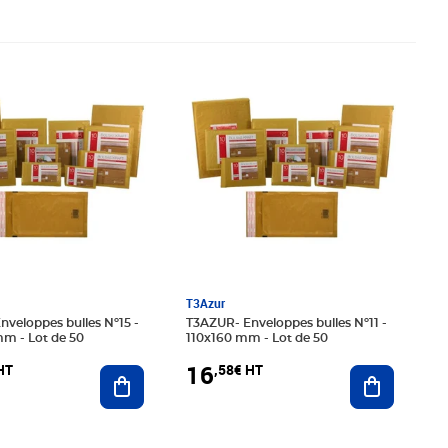
08€ HT
Prix 16,58€ HT
T3Azur
T3AZUR- Enveloppes bulles Nº11 -
m - Lot de 50
110x160 mm - Lot de 50
16
HT
,58€ HT
Ajouter au panier
Ajouter au