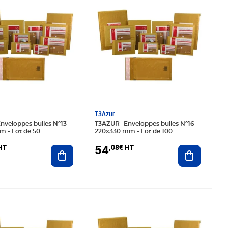
T3Azur
T3AZUR- Enveloppes bulles Nº16 -
m - Lot de 50
220x330 mm - Lot de 100
54
HT
,08€ HT
Ajouter au panier
Ajouter au
58€ HT
Prix 48,25€ HT