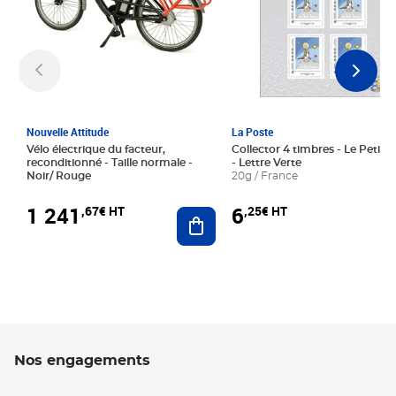
Nouvelle Attitude
La Poste
Vélo électrique du facteur,
Collector 4 timbres - Le Petit P
reconditionné - Taille normale -
- Lettre Verte
Noir/ Rouge
20g / France
1 241
6
,67€ HT
,25€ HT
Ajouter au panier
Nos engagements