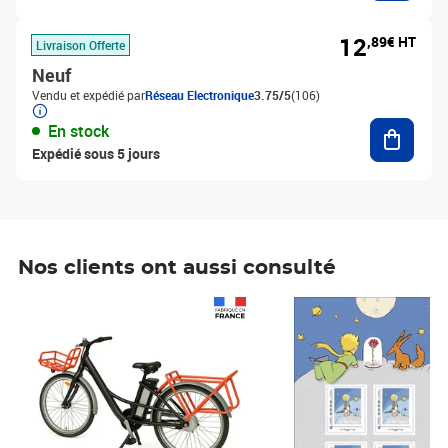
12
,89€ HT
Livraison Offerte
Neuf
Vendu et expédié par
Réseau Electronique
3.75/5
(106)
Ajouter
En stock
Expédié sous 5 jours
Nos clients ont aussi consulté
Prix 1 241,67€ HT
Prix 6,25€ HT