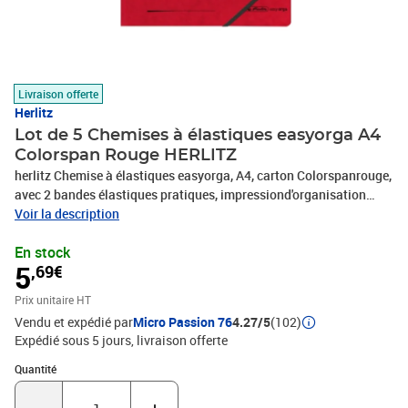
Livraison offerte
Herlitz
Lot de 5 Chemises à élastiques easyorga A4
Colorspan Rouge HERLITZ
herlitz Chemise à élastiques easyorga, A4, carton Colorspanrouge,
avec 2 bandes élastiques pratiques, impressiond'organisation
noire, en pack de 5 pièces(00972430-005)
Voir la description
En stock
5
,69€
Prix unitaire HT
Vendu et expédié par
Micro Passion 76
4.27/5
(102)
Expédié sous 5 jours
livraison offerte
Quantité : 1
Quantité