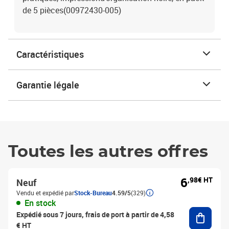
de 5 pièces(00972430-005)
Caractéristiques
Garantie légale
Toutes les autres offres
6
,98€ HT
Neuf
Vendu et expédié par
Stock-Bureau
4.59/5
(329)
En stock
Ajouter
Expédié sous 7 jours, frais de port à partir de 4,58
€ HT