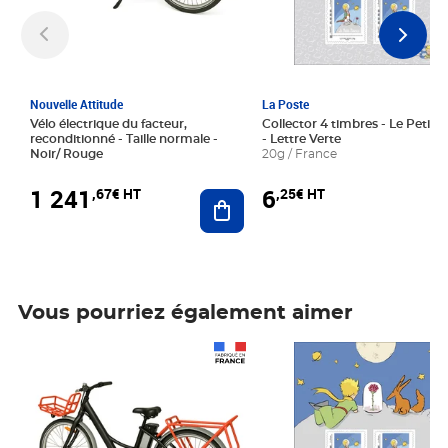
Nouvelle Attitude
La Poste
Vélo électrique du facteur,
Collector 4 timbres - Le Petit P
reconditionné - Taille normale -
- Lettre Verte
Noir/ Rouge
20g / France
1 241
6
,67€ HT
,25€ HT
Ajouter au panier
Vous pourriez également aimer
Prix 1 241,67€ HT
Prix 6,25€ HT