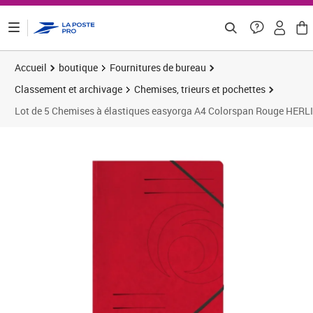
ontenu de la page
Accueil
boutique
Fournitures de bureau
Classement et archivage
Chemises, trieurs et pochettes
Lot de 5 Chemises à élastiques easyorga A4 Colorspan Rouge HERL
Prix 5,69€
Prix 6
Prix 1