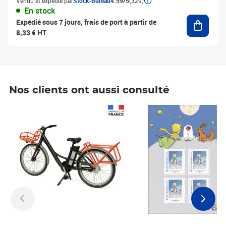
Vendu et expédié par
Stock-Bureau
4.59/5
(329)
En stock
Ajouter
Expédié sous 7 jours, frais de port à partir de
8,33 € HT
Nos clients ont aussi consulté
Prix 1 241,67€ HT
Prix 6,25€ HT