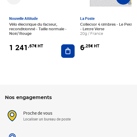
Nouvelle Attitude
La Poste
Vélo électrique du facteur,
Collector 4 timbres - Le Petit P
reconditionné - Taille normale -
- Lettre Verte
Noir/ Rouge
20g / France
1 241
6
,67€ HT
,25€ HT
Ajouter au panier
Nos engagements
Proche de vous
Localiser un bureau de poste