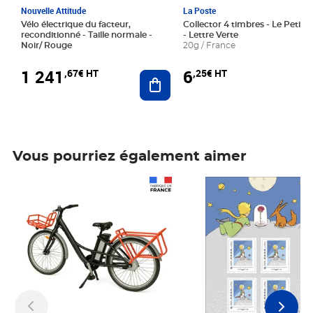
Nouvelle Attitude
La Poste
Vélo électrique du facteur,
Collector 4 timbres - Le Petit P
reconditionné - Taille normale -
- Lettre Verte
Noir/ Rouge
20g / France
1 241
6
,67€ HT
,25€ HT
Ajouter au panier
Vous pourriez également aimer
Prix 1 241,67€ HT
Prix 6,25€ HT