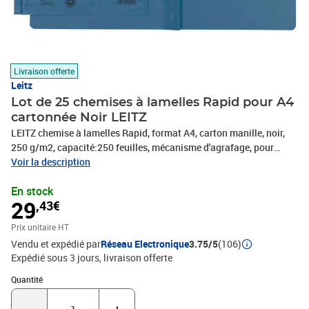
Livraison offerte
Leitz
Lot de 25 chemises à lamelles Rapid pour A4
cartonnée Noir LEITZ
LEITZ chemise à lamelles Rapid, format A4, carton manille, noir,
250 g/m2, capacité:250 feuilles, mécanisme d'agrafage, pour
perforation standard 80 mm, avec lignes d'inscription, pour des
Voir la description
reliures commerciales et administrations, dimensions: (L)240 x
En stock
(H)318 mm, en paquet de 25 pièces (3000-00-95)
29
,43€
Prix unitaire HT
Vendu et expédié par
Réseau Electronique
3.75/5
(106)
Expédié sous 3 jours
livraison offerte
Quantité : 1
Quantité