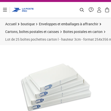
ontenu de la page
Accueil
boutique
Enveloppes et emballages à affranchir
Cartons, boîtes postales et caisses
Boites postales en carton
Lot de 25 boîtes pochettes carton l - hauteur 3cm - format 254x356
Prix 29,67€