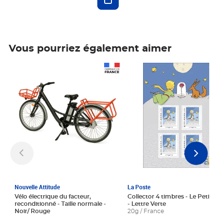
Vous pourriez également aimer
Prix 1 241,67€ HT
Prix 6,25€ HT
Nouvelle Attitude
La Poste
Vélo électrique du facteur,
Collector 4 timbres - Le Petit P
reconditionné - Taille normale -
- Lettre Verte
Noir/ Rouge
20g / France