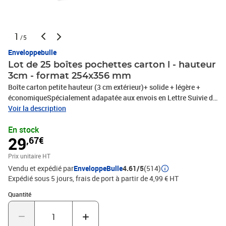
1
/5
Enveloppebulle
Lot de 25 boîtes pochettes carton l - hauteur
3cm - format 254x356 mm
Boîte carton petite hauteur (3 cm extérieur)+ solide + légère +
économiqueSpécialement adapatée aux envois en Lettre Suivie de
La Poste (norme 2015)- Carton ondulé stabilisé coloris blanc
Voir la description
laqué- Meilleure résistance aux intempéries et conditions de
En stock
transport- Finition de qualité professionnelle avec aspect pro et
29
,67€
touché lisseLivrée déjà préformée, ne restent que les 2 extrémités à
fermer = gain de tempsCarton microcannelure pour une meilleure
Prix unitaire HT
résistanceFormat L (poids unitaire = environ 110
Vendu et expédié par
EnveloppeBulle
4.61/5
(514)
grammes)EXTERIEURLongueur : 356 mmlargeur : 254 mmhauteur
Expédié sous 5 jours, frais de port à partir de 4,99 € HT
: 30 mmINTERIEURLongueur : 352 mmlargeur : 250 mmhauteur :
28 mm- Carton ondulé stabilisé couleur BLANC laqué.- Excellente
Quantité : 1
Quantité
finition, très bonne rigidité.- 2 fermetures latérales avec rabat
intérieur.- Idéal pour expédier livres, photos, CD, etc...- Permet
d'insérer des objets d'une épaisseur jusqu'à 2,8 cm- 100%