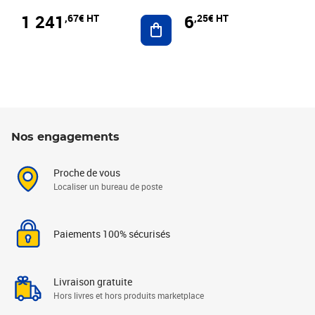
1 241
6
,67€ HT
,25€ HT
Ajouter au panier
Nos engagements
Proche de vous
Localiser un bureau de poste
Paiements 100% sécurisés
Livraison gratuite
Hors livres et hors produits marketplace