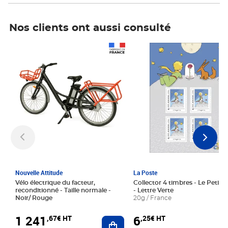
Nos clients ont aussi consulté
Prix 1 241,67€ HT
Prix 6,25€ HT
Nouvelle Attitude
La Poste
Vélo électrique du facteur,
Collector 4 timbres - Le Petit P
reconditionné - Taille normale -
- Lettre Verte
Noir/ Rouge
20g / France
1 241
6
,67€ HT
,25€ HT
Ajouter au panier