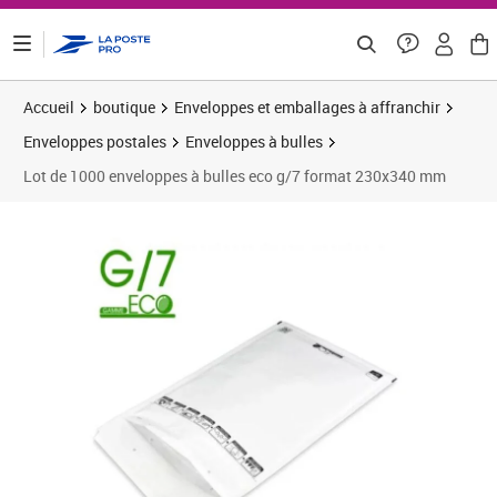
ontenu de la page
Accueil
boutique
Enveloppes et emballages à affranchir
Enveloppes postales
Enveloppes à bulles
Lot de 1000 enveloppes à bulles eco g/7 format 230x340 mm
Prix 193,75€