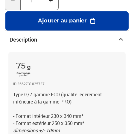
250x350mm Magazines, classeurs, format A4,...H/8 270x360mm
295x370mm Bande-dessinées, gros livres, catalogues, format
A4+,...J/9 300x430mm 320x440mm Vêtements, certificats,
Ajouter au panier
diplômes, format A3,...K/10 345x470mm 370x480mm Vêtements,
calendriers, cadres photos, format A3+,...CD 180x165mm
200x175mm Format spécial CD/DVD*dimensions +/- 10mmUn
Description
excellent rapport qualité / prix en terme de protection et de
résistance !Protégez l'environnement ! - Ce produit permet très
facilement la séparation des bulles et du papier après usage-
recyclage intelligent- possibilité de réutiliser le film bulle pour
75
protéger des objets fragiles.
ID 3662731025737
Type G/7 gamme ECO (qualité légèrement
inférieure à la gamme PRO)
- Format intérieur 230 x 340 mm*
- Format extérieur 250 x 350 mm*
dimensions +/- 10mm