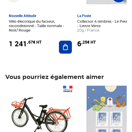
Nouvelle Attitude
La Poste
Vélo électrique du facteur,
Collector 4 timbres - Le Petit P
reconditionné - Taille normale -
- Lettre Verte
Noir/ Rouge
20g / France
1 241
6
,67€ HT
,25€ HT
Ajouter au panier
Vous pourriez également aimer
Prix 1 241,67€ HT
Prix 6,25€ HT