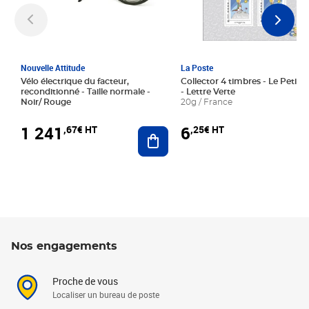
Nouvelle Attitude
La Poste
Vélo électrique du facteur,
Collector 4 timbres - Le Petit P
reconditionné - Taille normale -
- Lettre Verte
Noir/ Rouge
20g / France
1 241
6
,67€ HT
,25€ HT
Ajouter au panier
Nos engagements
Proche de vous
Localiser un bureau de poste