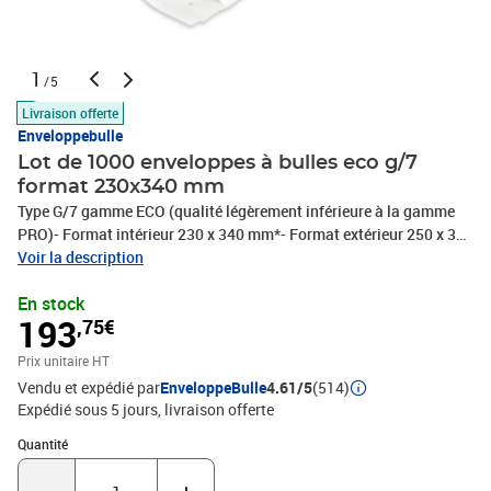
1
/5
Livraison offerte
Enveloppebulle
Lot de 1000 enveloppes à bulles eco g/7
format 230x340 mm
Type G/7 gamme ECO (qualité légèrement inférieure à la gamme
PRO)- Format intérieur 230 x 340 mm*- Format extérieur 250 x 350
mm**dimensions +/- 10mm- Fermeture par bande autocollante
Voir la description
détachable- Papier kraft blanc 75 g/m2- Film bulles d'air
En stock
polyéthylène 50-55 microns- Bulles de diamètre 10 mm,
193
,75€
d'épaisseur 3,2 mmType Format intérieur* Format extérieur*
Exemples d'utilisationA/1 100x165mm 120x175mm Bijoux, perles,
Prix unitaire HT
pin's, broches, petites figurines, minidiscsB/2 120x220mm
Vendu et expédié par
EnveloppeBulle
4.61/5
(514)
140x230mm Montres, colliers, téléphones, clés USB, format
Expédié sous 5 jours
livraison offerte
A6,...C/3 150x220mm 170x230mm CD avec boîtier, format
A5,...D/4 180x260mm 200x270mm DVD avec boîtier, Mangas,
Quantité : 1
Quantité
format A5+,...E/5 220x260mm 240x270mm Livres, K7 VHS, ...F/6
220x340mm 240x350mm Livres moyens,...G/7 230x340mm