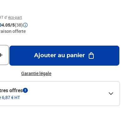
HT d'
éco-part
D
4.05/5
(38)
raison offerte
Ajouter au panier
Garantie légale
tres offres
2
e 6,87 € HT