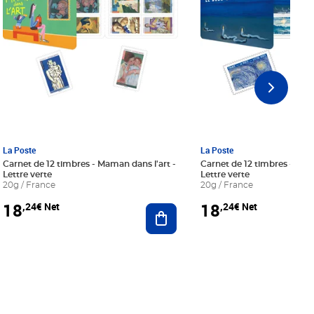
La Poste
La Poste
Carnet de 12 timbres - Maman dans l'art -
Carnet de 12 timbres - Le bl
Lettre verte
Lettre verte
20g / France
20g / France
18
18
,24€ Net
,24€ Net
r au panier
Ajouter au panier