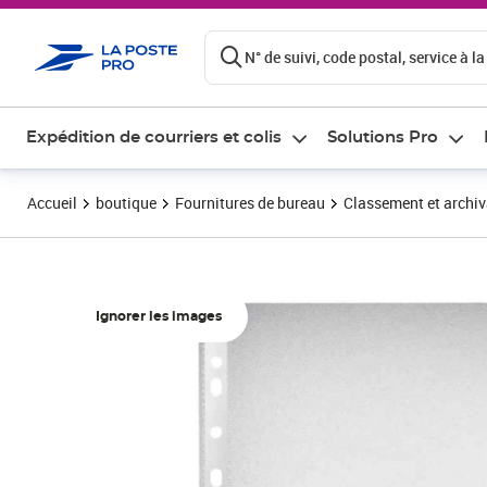
ontenu de la page
N° de suivi, code postal, service à la
Expédition de courriers et colis
Solutions Pro
Accueil
boutique
Fournitures de bureau
Classement et archi
Ignorer les images