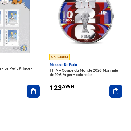
Nouveauté
Monnaie De Paris
 - Le Petit Prince -
FIFA – Coupe du Monde 2026 Monnaie
de 10€ Argent colorisée
123
,33€ HT
Ajoute
Ajouter au panier