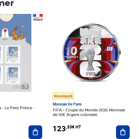
mer
Prix 123,33€ HT
Nouveauté
Monnaie De Paris
 - Le Petit Prince -
FIFA – Coupe du Monde 2026 Monnaie
de 10€ Argent colorisée
123
,33€ HT
Ajoute
Ajouter au panier