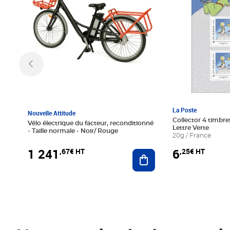
La Poste
Nouvelle Attitude
Collector 4 timbres
Vélo électrique du facteur, reconditionné
Lettre Verte
- Taille normale - Noir/ Rouge
20g / France
1 241
6
,67€ HT
,25€ HT
Ajouter au panier