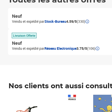
Toutes les autres offres
Neuf
Vendu et expédié par
Stock-Bureau
4.59/5
(330)
Livraison Offerte
Neuf
Vendu et expédié par
Réseau Electronique
3.75/5
(106)
Nos clients ont aussi consul
Prix 1 241,67€ HT
Prix 6,25€ HT