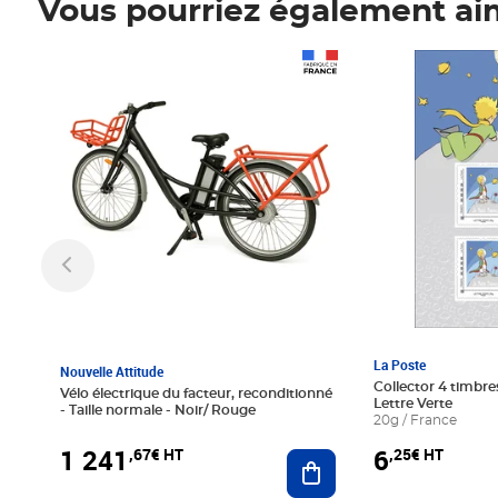
Vous pourriez également ai
Prix 1 241,67€ HT
Prix 6,25€ HT
La Poste
Nouvelle Attitude
Collector 4 timbres
Vélo électrique du facteur, reconditionné
Lettre Verte
- Taille normale - Noir/ Rouge
20g / France
1 241
6
,67€ HT
,25€ HT
Ajouter au panier