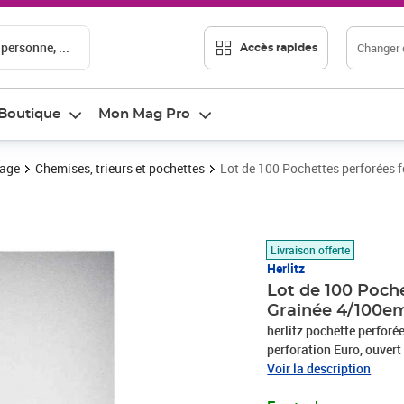
 personne, ...
Changer d
Accès rapides
Boutique
Mon Mag Pro
vage
Chemises, trieurs et pochettes
Lot de 100 Pochettes perforées
Prix 11,43€
Livraison offerte
Herlitz
Lot de 100 Poch
Grainée 4/100e
herlitz pochette perforée
perforation Euro, ouvert
100 pièces, (10715514-
Voir la description