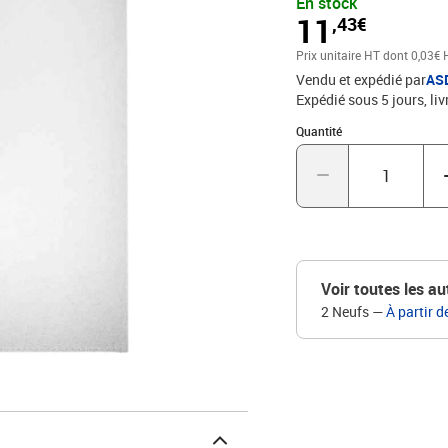
En stock
11
,43€
Prix unitaire HT
dont 0,03€ 
Vendu et expédié par
AS
Expédié sous 5 jours
liv
Quantité : 1
Quantité
Voir toutes les au
2 Neufs
—
À partir d