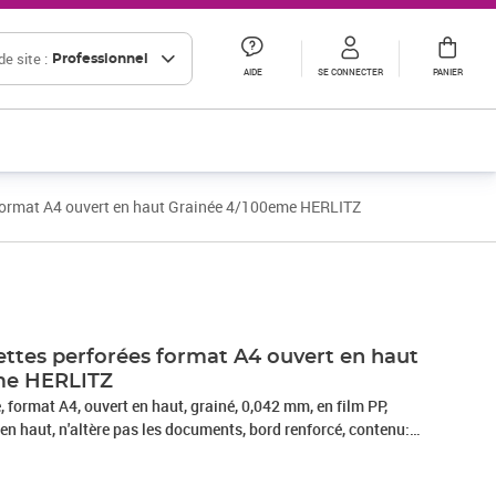
e site :
Professionnel
AIDE
SE CONNECTER
PANIER
 format A4 ouvert en haut Grainée 4/100eme HERLITZ
Prix 6,87€ HT
Prix 13,21€ HT
ettes perforées format A4 ouvert en haut
me HERLITZ
, format A4, ouvert en haut, grainé, 0,042 mm, en film PP,
 en haut, n'altère pas les documents, bord renforcé, contenu:
001)