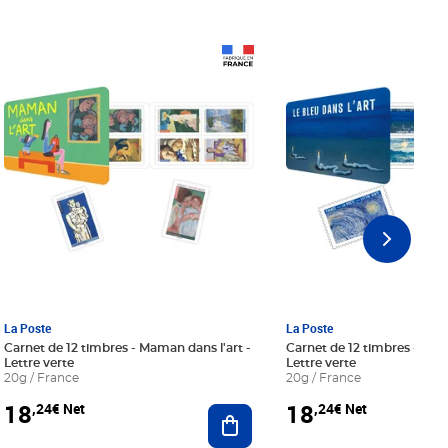
Prix 18,24€ Net
Prix 18,24€ Net
La Poste
La Poste
Carnet de 12 timbres - Maman dans l'art -
Carnet de 12 timbres - Le bl
Lettre verte
Lettre verte
20g / France
20g / France
18
18
,24€ Net
,24€ Net
r au panier
Ajouter au panier