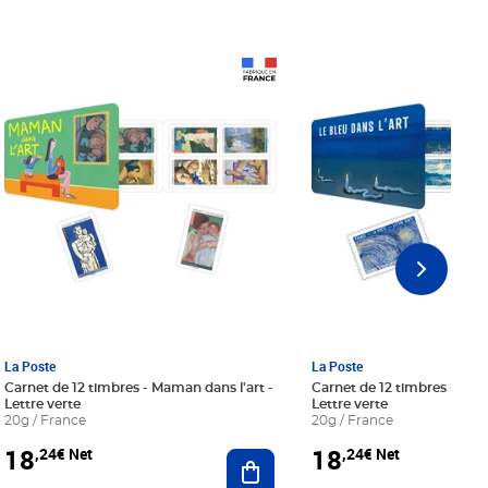
Prix 18,24€ Net
Prix 18,24€ Net
La Poste
La Poste
Carnet de 12 timbres - Maman dans l'art -
Carnet de 12 timbres - Le bl
Lettre verte
Lettre verte
20g / France
20g / France
18
18
,24€ Net
,24€ Net
r au panier
Ajouter au panier