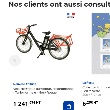
Nos clients ont aussi consul
Prix 1 241,67€ HT
Prix 6,25€ HT
La Poste
Nouvelle Attitude
Collector 4 timbres
Vélo électrique du facteur, reconditionné
Lettre Verte
- Taille normale - Noir/ Rouge
20g / France
1 241
6
,67€ HT
,25€ HT
Ajouter au panier