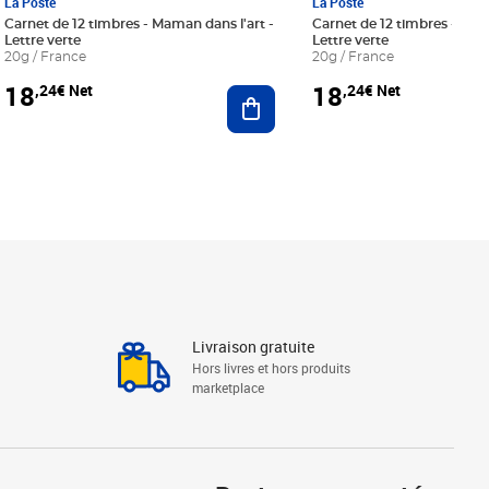
La Poste
La Poste
Carnet de 12 timbres - Maman dans l'art -
Carnet de 12 timbres - Le bl
Lettre verte
Lettre verte
20g / France
20g / France
18
18
,24€ Net
,24€ Net
r au panier
Ajouter au panier
Livraison gratuite
Hors livres et hors produits
marketplace
Linkedin
Facebook
Youtube