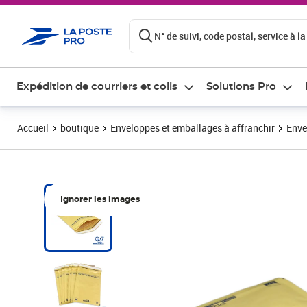
ontenu de la page
N° de suivi, code postal, service à la
Expédition de courriers et colis
Solutions Pro
Accueil
boutique
Enveloppes et emballages à affranchir
Enve
Ignorer les images