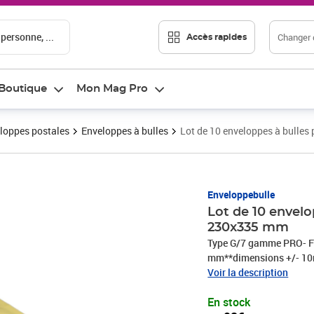
 personne, ...
Changer d
Accès rapides
Boutique
Mon Mag Pro
loppes postales
Enveloppes à bulles
Lot de 10 enveloppes à bulle
Prix 3,92€
Enveloppebulle
Lot de 10 envel
230x335 mm
Type G/7 gamme PRO- Fo
mm**dimensions +/- 10m
kraft blanc ou brun 80 
Voir la description
(nouvelle qualité COEX 
En stock
mmType Format intérieu