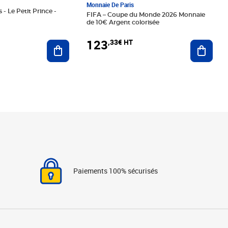
Monnaie De Paris
 - Le Petit Prince -
FIFA – Coupe du Monde 2026 Monnaie
de 10€ Argent colorisée
123
,33€ HT
Ajoute
Ajouter au panier
Paiements 100% sécurisés