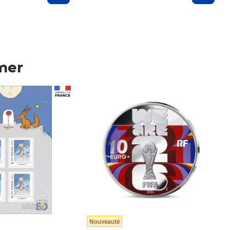
mer
Prix 123,33€ HT
Nouveauté