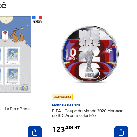
té
Prix 123,33€ HT
Nouveauté
Monnaie De Paris
 - Le Petit Prince -
FIFA – Coupe du Monde 2026 Monnaie
de 10€ Argent colorisée
123
,33€ HT
Ajoute
Ajouter au panier