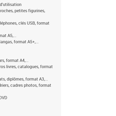
'utilisation
ches, petites figurines,
éphones, clés USB, format
at A5,...
gas, format A5+,...
 format A4,...
 livres, catalogues, format
, diplômes, format A3,...
ers, cadres photos, format
/DVD