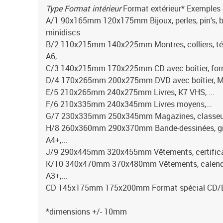
Type Format intérieur
Format extérieur* Exemples d
A/1 90x165mm 120x175mm Bijoux, perles, pin's, bro
minidiscs
B/2 110x215mm 140x225mm Montres, colliers, tél
A6,...
C/3 140x215mm 170x225mm CD avec boîtier, form
D/4 170x265mm 200x275mm DVD avec boîtier, Man
E/5 210x265mm 240x275mm Livres, K7 VHS, ...
F/6 210x335mm 240x345mm Livres moyens,...
G/7 230x335mm 250x345mm Magazines, classeurs,
H/8 260x360mm 290x370mm Bande-dessinées, gros
A4+,...
J/9 290x445mm 320x455mm Vêtements, certificats
K/10 340x470mm 370x480mm Vêtements, calendri
A3+,...
CD 145x175mm 175x200mm Format spécial CD
*dimensions +/- 10mm