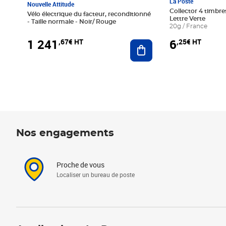
La Poste
Nouvelle Attitude
Collector 4 timbres
Vélo électrique du facteur, reconditionné
Lettre Verte
- Taille normale - Noir/ Rouge
20g / France
1 241
6
,67€ HT
,25€ HT
Ajouter au panier
Nos engagements
Proche de vous
Localiser un bureau de poste