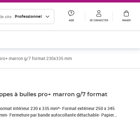
e site :
Professionnel
AIDE
SE CONNECTER
PANIER
s pro+ marron g/7 format 230x335 mm
oppes à bulles pro+ marron g/7 format
rmat intérieur 230 x 335 mm*- Format extérieur 250 x 345
m- Fermeture par bande autocollante détachable- Papier
g/m2- Film bulles d'air polyéthylène 10 couches superposées
55 microns)- Bulles de diamètre 10 mm, d'épaisseur 3,2
r* Format extérieur* Exemples d'utilisationA/1 90x165mm