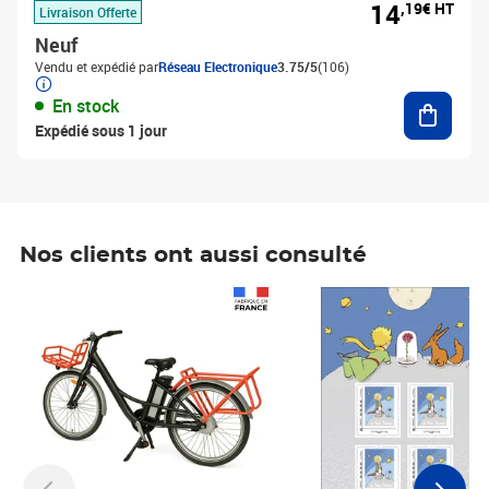
14
,19€ HT
Livraison Offerte
Neuf
Vendu et expédié par
Réseau Electronique
3.75/5
(106)
Ajouter
En stock
Expédié sous 1 jour
Nos clients ont aussi consulté
Prix 1 241,67€ HT
Prix 6,25€ HT