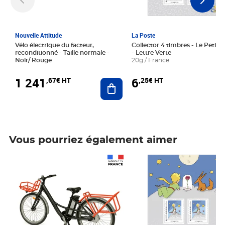
Nouvelle Attitude
La Poste
Vélo électrique du facteur,
Collector 4 timbres - Le Petit P
reconditionné - Taille normale -
- Lettre Verte
Noir/ Rouge
20g / France
1 241
6
,67€ HT
,25€ HT
Ajouter au panier
Vous pourriez également aimer
Prix 1 241,67€ HT
Prix 6,25€ HT