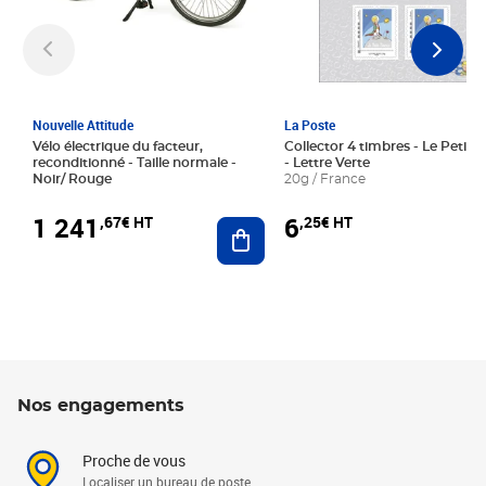
Nouvelle Attitude
La Poste
Vélo électrique du facteur,
Collector 4 timbres - Le Petit P
reconditionné - Taille normale -
- Lettre Verte
Noir/ Rouge
20g / France
1 241
6
,67€ HT
,25€ HT
Ajouter au panier
Nos engagements
Proche de vous
Localiser un bureau de poste