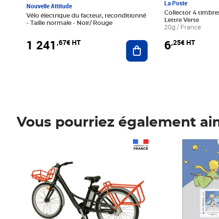
La Poste
Nouvelle Attitude
Collector 4 timbres
Vélo électrique du facteur, reconditionné
Lettre Verte
- Taille normale - Noir/ Rouge
20g / France
1 241
6
,67€ HT
,25€ HT
Ajouter au panier
Vous pourriez également ai
Prix 1 241,67€ HT
Prix 6,25€ HT