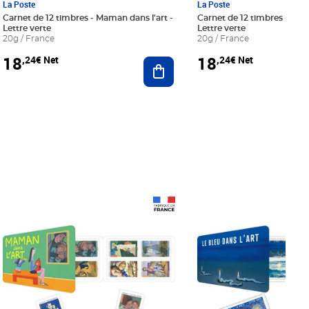
La Poste
La Poste
Carnet de 12 timbres - Maman dans l'art -
Carnet de 12 timbres - Le bl
Lettre verte
Lettre verte
20g / France
20g / France
18
18
,24€ Net
,24€ Net
r au panier
Ajouter au panier
Prix 18,24€ Net
Prix 18,24€ Net