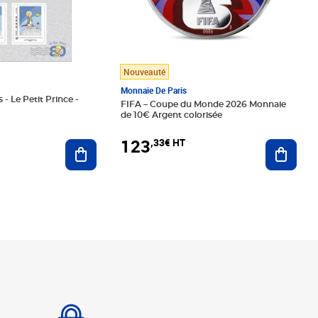
Nouveauté
Monnaie De Paris
 - Le Petit Prince -
FIFA – Coupe du Monde 2026 Monnaie
de 10€ Argent colorisée
123
,33€ HT
Ajoute
Ajouter au panier