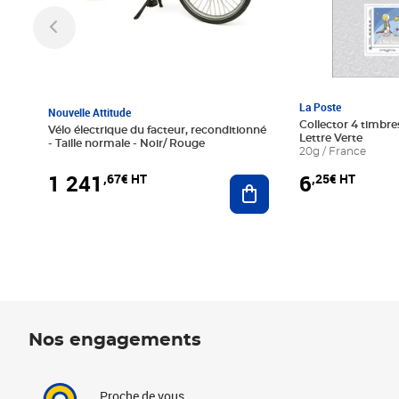
La Poste
Nouvelle Attitude
Collector 4 timbres
Vélo électrique du facteur, reconditionné
Lettre Verte
- Taille normale - Noir/ Rouge
20g / France
1 241
6
,67€ HT
,25€ HT
Ajouter au panier
Nos engagements
Proche de vous