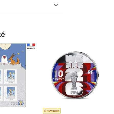
té
Prix 123,33€ HT
Nouveauté