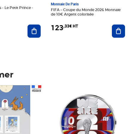
Monnaie De Paris
 - Le Petit Prince -
FIFA – Coupe du Monde 2026 Monnaie
de 10€ Argent colorisée
123
,33€ HT
Ajoute
Ajouter au panier
mer
Prix 123,33€ HT