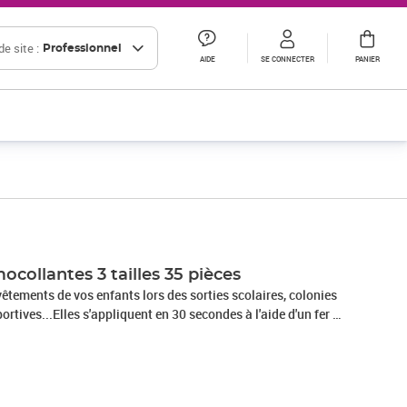
e site :
Professionnel
AIDE
SE CONNECTER
PANIER
ocollantes 3 tailles 35 pièces
 vêtements de vos enfants lors des sorties scolaires, colonies
ortives...Elles s'appliquent en 30 secondes à l'aide d'un fer à
ture manuelle avec un
rmanent. Résistantes au lavage en machine et au sèche-linge.3
31x19mm - 31x11mm