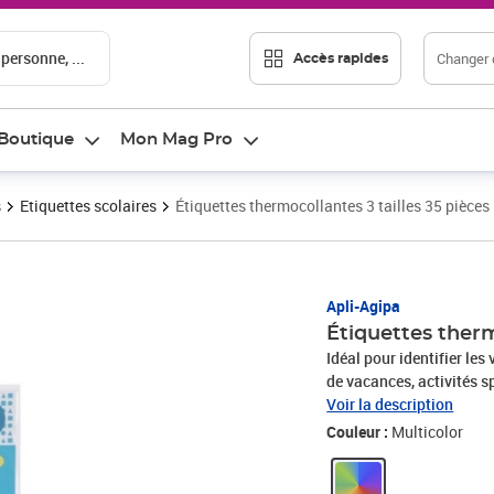
 personne, ...
Changer d
Accès rapides
Boutique
Mon Mag Pro
s
Etiquettes scolaires
Étiquettes thermocollantes 3 tailles 35 pièces
Apli-Agipa
Étiquettes therm
Idéal pour identifier les
de vacances, activités sp
repasser et du papier protecteur inclus ou d'un chiffon. Écri
Voir la description
stylo bille ou feutre pe
Couleur :
Multicolor
tailles : - 46x10mm - 