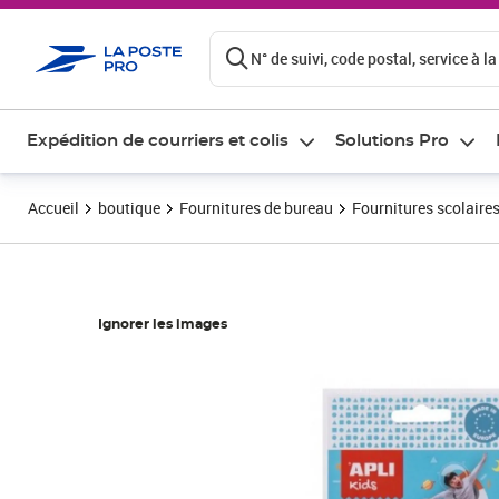
ontenu de la page
N° de suivi, code postal, service à la
Expédition de courriers et colis
Solutions Pro
Accueil
boutique
Fournitures de bureau
Fournitures scolaire
Ignorer les images