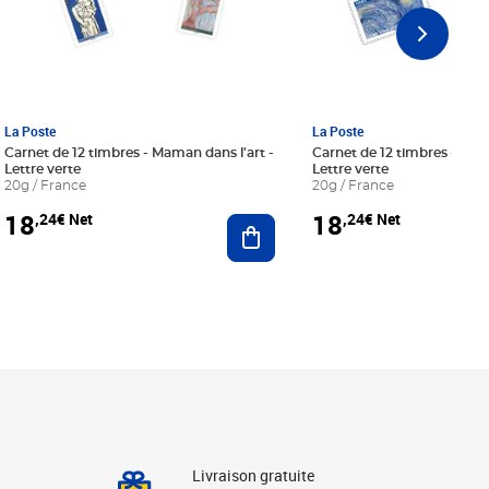
La Poste
La Poste
Carnet de 12 timbres - Maman dans l'art -
Carnet de 12 timbres - Le bl
Lettre verte
Lettre verte
20g / France
20g / France
18
18
,24€ Net
,24€ Net
r au panier
Ajouter au panier
Livraison gratuite