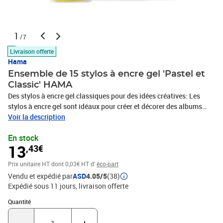
1
/7
Livraison offerte
Hama
Ensemble de 15 stylos à encre gel 'Pastel et
Classic' HAMA
Des stylos à encre gel classiques pour des idées créatives: Les
stylos à encre gel sont idéaux pour créer et décorer des albums
photo, des cartes de vœux, des calendriers photo ainsi que pour le
Voir la description
bureau et la vie quotidienne ,- Grâce à leur enveloppe en plastique,
En stock
ces stylos à encre gel sont non seulement durables, mais aussi
13
,43€
particulièrement légers ,- Agréable en main: la zone de préhension
confortable caoutchoutée garantit une manipulation très simple
Prix unitaire HT
dont 0,03€ HT d'
éco-part
et agréable ,- La surface antidérapante au niveau de la zone de
Vendu et expédié par
ASD
4.05/5
(38)
préhension prévient les signes de fatigue et les crispations lors
Expédié sous 11 jours
livraison offerte
d’une écriture prolongée ,- L’encre gel pigmentée est résistante à la
lumière ,- Convient idéalement pour le papier blanc et noir ,- Grâce
Quantité : 1
Quantité
aux pigments, convient également très bien pour les papiers
absorbants, ne coule pas