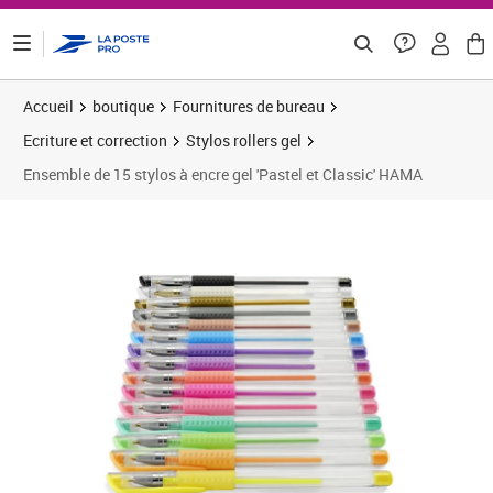
ontenu de la page
Accueil
boutique
Fournitures de bureau
Ecriture et correction
Stylos rollers gel
Ensemble de 15 stylos à encre gel 'Pastel et Classic' HAMA
Prix 13,43€
Prix 8
Prix 1