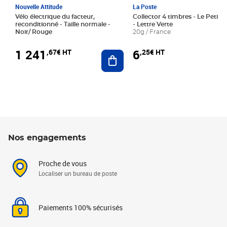
Nouvelle Attitude
La Poste
Vélo électrique du facteur,
Collector 4 timbres - Le Petit P
reconditionné - Taille normale -
- Lettre Verte
Noir/ Rouge
20g / France
1 241
6
,67€ HT
,25€ HT
Ajouter au panier
Nos engagements
Proche de vous
Localiser un bureau de poste
Paiements 100% sécurisés