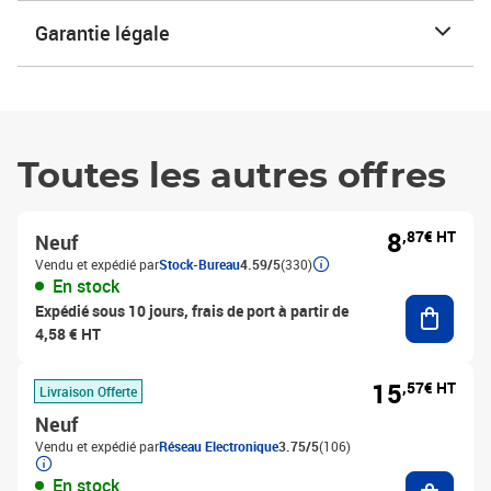
Garantie légale
Toutes les autres offres
8
,87€ HT
Neuf
Vendu et expédié par
Stock-Bureau
4.59/5
(330)
En stock
Ajouter
Expédié sous 10 jours, frais de port à partir de
4,58 € HT
15
,57€ HT
Livraison Offerte
Neuf
Vendu et expédié par
Réseau Electronique
3.75/5
(106)
Ajouter
En stock