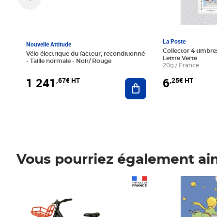
La Poste
Nouvelle Attitude
Collector 4 timbres
Vélo électrique du facteur, reconditionné
Lettre Verte
- Taille normale - Noir/ Rouge
20g / France
1 241
6
,67€ HT
,25€ HT
Ajouter au panier
Vous pourriez également ai
Prix 1 241,67€ HT
Prix 6,25€ HT