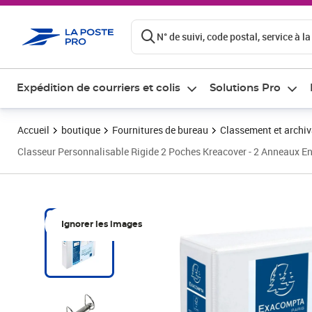
ontenu de la page
N° de suivi, code postal, service à la
Expédition de courriers et colis
Solutions Pro
Accueil
boutique
Fournitures de bureau
Classement et archi
Classeur Personnalisable Rigide 2 Poches Kreacover - 2 Anneaux En
Ignorer les images