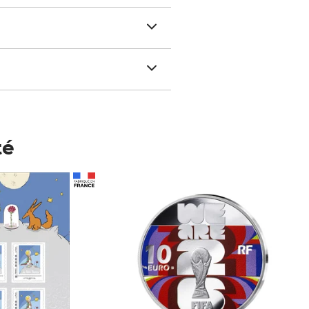
té
Prix 123,33€ HT