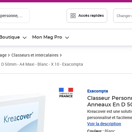
 personne, ...
Changer d
Accès rapides
Boutique
Mon Mag Pro
vage
Classeurs et intercalaires
 D 50mm - A4 Maxi - Blanc - X 10 - Exacompta
Prix 49,87€
Exacompta
Classeur Personn
Anneaux En D 50
Kreacover est une soluti
personnalisé et facilem
sont aussi respectueux d
Voir la description
pochette de personnalisat
Couleur :
Blanc