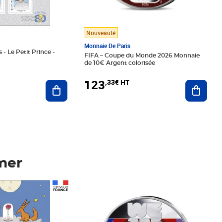
Nouveauté
Monnaie De Paris
 - Le Petit Prince -
FIFA – Coupe du Monde 2026 Monnaie
de 10€ Argent colorisée
123
,33€ HT
Ajoute
Ajouter au panier
mer
Prix 123,33€ HT