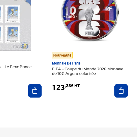
Nouveauté
Monnaie De Paris
 - Le Petit Prince -
FIFA – Coupe du Monde 2026 Monnaie
de 10€ Argent colorisée
123
,33€ HT
Ajoute
Ajouter au panier