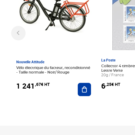
La Poste
Nouvelle Attitude
Collector 4 timbres
Vélo électrique du facteur, reconditionné
Lettre Verte
- Taille normale - Noir/ Rouge
20g / France
1 241
6
,67€ HT
,25€ HT
Ajouter au panier