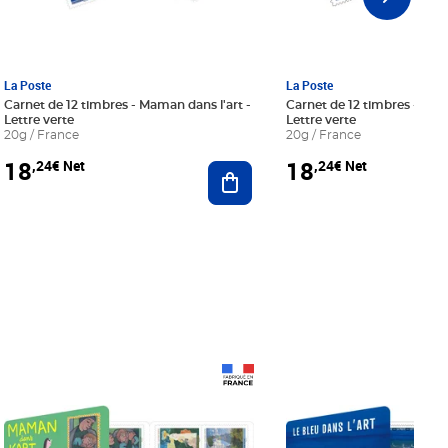
La Poste
La Poste
Carnet de 12 timbres - Maman dans l'art -
Carnet de 12 timbres - Le bl
Lettre verte
Lettre verte
20g / France
20g / France
18
18
,24€ Net
,24€ Net
r au panier
Ajouter au panier
Prix 18,24€ Net
Prix 18,24€ Net