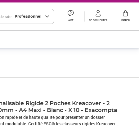
e site :
Professionnel
AIDE
SE CONNECTER
PANIER
alisable Rigide 2 Poches Kreacover - 2
mm - A4 Maxi - Blanc - X 10 - Exacompta
on rapide et de haute qualité pour présenter un dossier
ent modulable. Certifié FSC® les classeurs rigides Kreacover
e l'environnement. Couverture rigide plastifiée, robuste avec
ion sur le recto et sur le dos du classeur. En prime, le