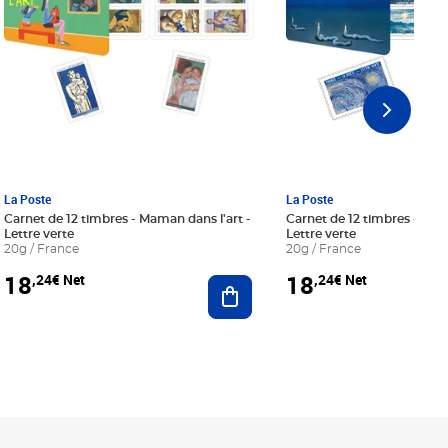
La Poste
La Poste
Carnet de 12 timbres - Maman dans l'art -
Carnet de 12 timbres - Le bl
Lettre verte
Lettre verte
20g / France
20g / France
18
18
,24€ Net
,24€ Net
r au panier
Ajouter au panier