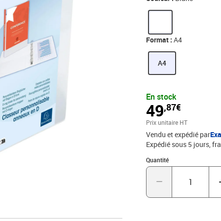
classeur possède 2 poche
75mm, équipé d'une méca
stockage, ce classeur peu
accueille pochettes, inte
Format :
A4
Couvertures, étiquettes.
disponible sur le site d
A4
extérieures (largeur x 
310 mm.
En stock
49
,87€
Prix unitaire HT
Vendu et expédié par
Ex
Expédié sous 5 jours, fra
Quantité : 1
Quantité