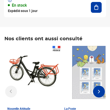
Ajouter
En stock
Expédié sous 1 jour
Nos clients ont aussi consulté
Prix 1 241,67€ HT
Prix 6,25€ HT
Nouvelle Attitude
La Poste