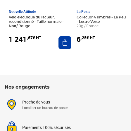
Nouvelle Attitude
La Poste
Vélo électrique du facteur,
Collector 4 timbres - Le Petit P
reconditionné - Taille normale -
- Lettre Verte
Noir/ Rouge
20g / France
1 241
6
,67€ HT
,25€ HT
Ajouter au panier
Nos engagements
Proche de vous
Localiser un bureau de poste
Paiements 100% sécurisés