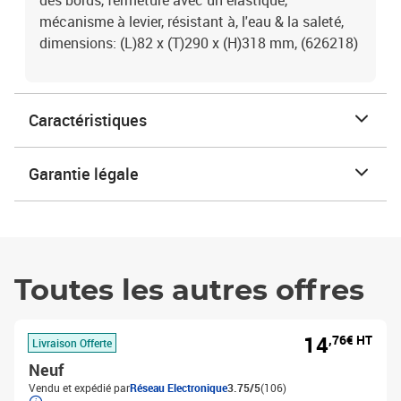
des bords, fermeture avec un élastique,
mécanisme à levier, résistant à, l'eau & la saleté,
dimensions: (L)82 x (T)290 x (H)318 mm, (626218)
Caractéristiques
Garantie légale
Toutes les autres offres
14
,76€ HT
Livraison Offerte
Neuf
Vendu et expédié par
Réseau Electronique
3.75/5
(106)