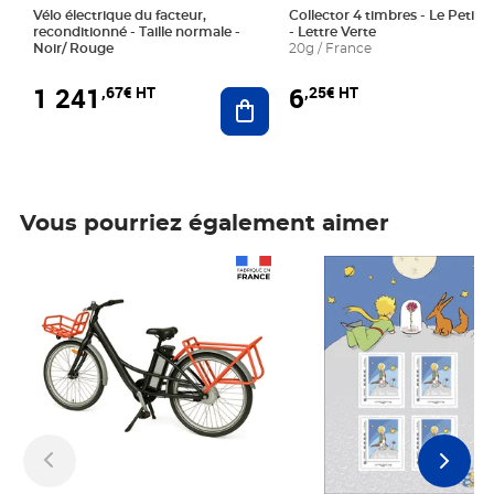
Vélo électrique du facteur,
Collector 4 timbres - Le Petit P
reconditionné - Taille normale -
- Lettre Verte
Noir/ Rouge
20g / France
1 241
6
,67€ HT
,25€ HT
Ajouter au panier
Vous pourriez également aimer
Prix 1 241,67€ HT
Prix 6,25€ HT