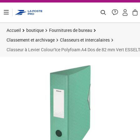
ontenu de la page
Accueil
boutique
Fournitures de bureau
Classement et archivage
Classeurs et intercalaires
Classeur à Levier Colour'Ice Polyfoam A4 Dos de 82 mm Vert ESSEL
Prix 6,27€
Prix 1