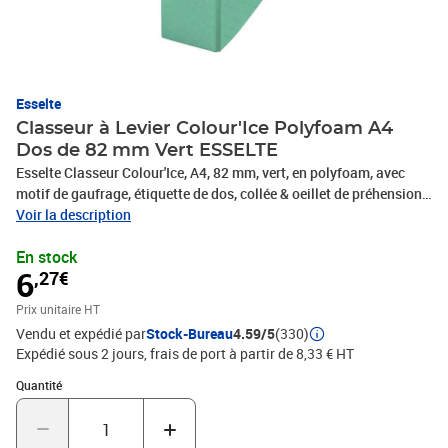
Esselte
Classeur à Levier Colour'Ice Polyfoam A4
Dos de 82 mm Vert ESSELTE
Esselte Classeur Colour'Ice, A4, 82 mm, vert, en polyfoam, avec
motif de gaufrage, étiquette de dos, collée & oeillet de préhension,
sans protection des bords, fermeture avec un élastique,
Voir la description
mécanisme à levier, résistant à, l'eau & la saleté, dimensions: (L)82
En stock
x (T)290 x (H)318 mm, (626218)
6
,27€
Prix unitaire HT
Vendu et expédié par
Stock-Bureau
4.59/5
(330)
Expédié sous 2 jours, frais de port à partir de 8,33 € HT
Quantité : 1
Quantité