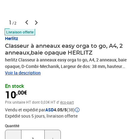
1
/2
Livraison offerte
Herlitz
Classeur à anneaux easy orga to go, A4, 2
anneaux,baie opaque HERLITZ
herlitz Classeur à anneaux easy orga to go, A4, 2 anneaux, baie
opaque, D-Combi-Mechanik, Largeur de dos: 38 mm, hauteur
maximale: 25 mm, compresseur en plastique, étiquette au dos,
Voir la description
feuille PP (11205788-000)
En stock
10
,00€
Prix unitaire HT
dont 0,03€ HT d'
éco-part
Vendu et expédié par
ASD
4.05/5
(38)
Expédié sous 5 jours
livraison offerte
Quantité : 1
Quantité