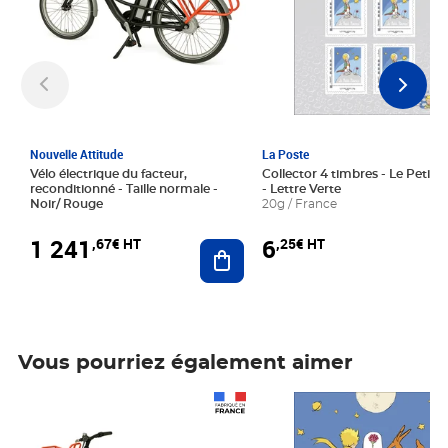
Nouvelle Attitude
La Poste
Vélo électrique du facteur,
Collector 4 timbres - Le Petit P
reconditionné - Taille normale -
- Lettre Verte
Noir/ Rouge
20g / France
1 241
6
,67€ HT
,25€ HT
Ajouter au panier
Vous pourriez également aimer
Prix 1 241,67€ HT
Prix 6,25€ HT