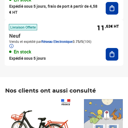
Ajouter
Expédié sous 5 jours, frais de port à partir de 4,58
€ HT
11
,63€ HT
Livraison Offerte
Neuf
Vendu et expédié par
Réseau Electronique
3.75/5
(106)
Ajouter
En stock
Expédié sous 5 jours
Nos clients ont aussi consulté
Prix 1 241,67€ HT
Prix 6,25€ HT