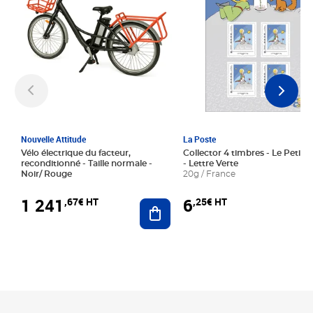
Nouvelle Attitude
La Poste
Vélo électrique du facteur,
Collector 4 timbres - Le Petit P
reconditionné - Taille normale -
- Lettre Verte
Noir/ Rouge
20g / France
1 241
6
,67€ HT
,25€ HT
Ajouter au panier