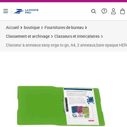
ontenu de la page
Accueil
boutique
Fournitures de bureau
Classement et archivage
Classeurs et intercalaires
Classeur à anneaux easy orga to go, A4, 2 anneaux,baie opaque HE
Prix 10,00€
Prix 5
Prix 1