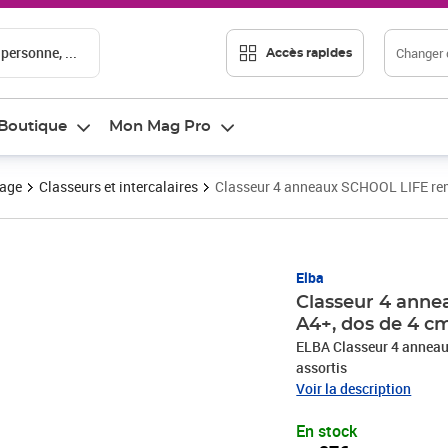
 personne, ...
Changer d
Accès rapides
Boutique
Mon Mag Pro
vage
Classeurs et intercalaires
Classeur 4 anneaux SCHOOL LIFE remb
Prix 9,27€
Elba
Classeur 4 anne
A4+, dos de 4 cm
ELBA Classeur 4 anneau
assortis
Voir la description
En stock