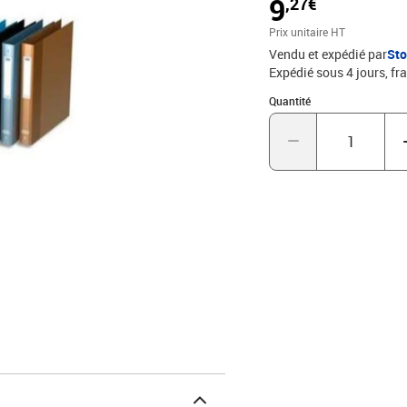
9
,27€
Prix unitaire HT
Vendu et expédié par
St
Expédié sous 4 jours, fra
Quantité : 1
Quantité