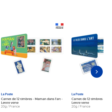
Prix 18,24€ Net
Prix 18,24€ Net
La Poste
La Poste
Carnet de 12 timbres - Maman dans l'art -
Carnet de 12 timbres - Le bl
Lettre verte
Lettre verte
20g / France
20g / France