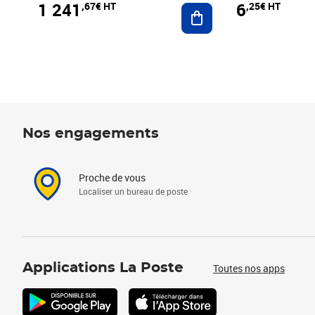
1 241
6
,67€ HT
,25€ HT
Ajouter au panier
Nos engagements
Proche de vous
Localiser un bureau de poste
Applications La Poste
Toutes nos apps