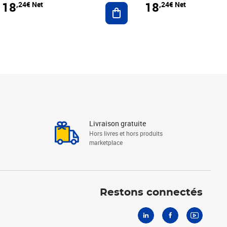
18
18
,24€ Net
,24€ Net
r au panier
Ajouter au panier
Livraison gratuite
Hors livres et hors produits
marketplace
Linkedin
Facebook
Youtube
Restons connectés