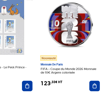
Nouveauté
Monnaie De Paris
 - Le Petit Prince -
FIFA – Coupe du Monde 2026 Monnaie
de 10€ Argent colorisée
123
,33€ HT
Ajoute
Ajouter au panier