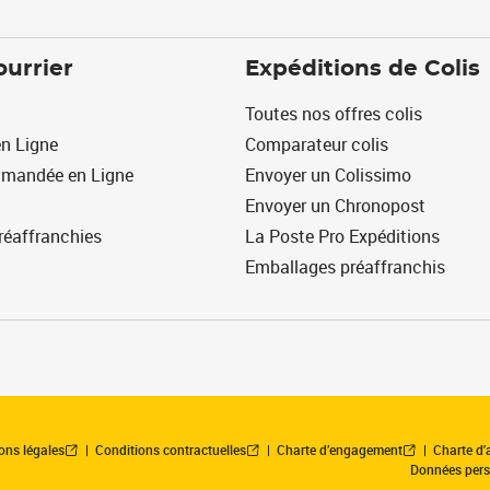
ourrier
Expéditions de Colis
Toutes nos offres colis
n Ligne
Comparateur colis
mmandée en Ligne
Envoyer un Colissimo
Envoyer un Chronopost
réaffranchies
La Poste Pro Expéditions
Emballages préaffranchis
ons légales
Conditions contractuelles
Charte d’engagement
Charte d'a
Données pers