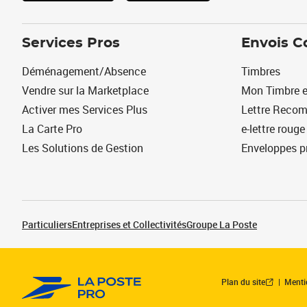
Services Pros
Envois C
Déménagement/Absence
Timbres
Vendre sur la Marketplace
Mon Timbre e
Activer mes Services Plus
Lettre Reco
La Carte Pro
e-lettre rouge
Les Solutions de Gestion
Enveloppes p
Particuliers
Entreprises et Collectivités
Groupe La Poste
Plan du site
Menti