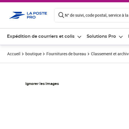
ontenu de la page
N° de suivi, code postal, service à la
Expédition de courriers et colis
Solutions Pro
Accueil
boutique
Fournitures de bureau
Classement et archi
Ignorer les images