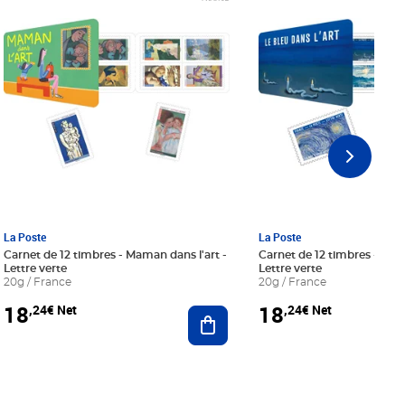
La Poste
La Poste
Carnet de 12 timbres - Maman dans l'art -
Carnet de 12 timbres - Le bl
Lettre verte
Lettre verte
20g / France
20g / France
18
18
,24€ Net
,24€ Net
r au panier
Ajouter au panier