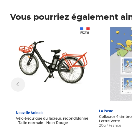
Vous pourriez également ai
Prix 1 241,67€ HT
Prix 6,25€ HT
La Poste
Nouvelle Attitude
Collector 4 timbres
Vélo électrique du facteur, reconditionné
Lettre Verte
- Taille normale - Noir/ Rouge
20g / France