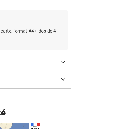
arte, format A4+, dos de 4
té
Prix 123,33€ HT