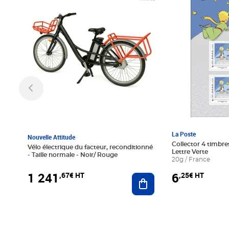
La Poste
Nouvelle Attitude
Collector 4 timbres
Vélo électrique du facteur, reconditionné
Lettre Verte
- Taille normale - Noir/ Rouge
20g / France
1 241
6
,67€ HT
,25€ HT
Ajouter au panier