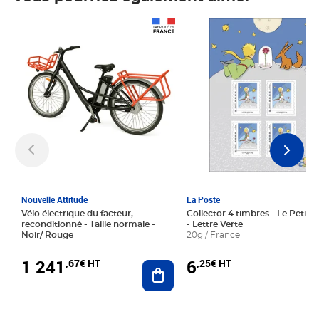
Prix 1 241,67€ HT
Prix 6,25€ HT
Nouvelle Attitude
La Poste
Vélo électrique du facteur,
Collector 4 timbres - Le Petit P
reconditionné - Taille normale -
- Lettre Verte
Noir/ Rouge
20g / France
1 241
6
,67€ HT
,25€ HT
Ajouter au panier