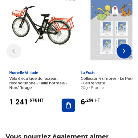
Nouvelle Attitude
La Poste
Vélo électrique du facteur,
Collector 4 timbres - Le Petit P
reconditionné - Taille normale -
- Lettre Verte
Noir/ Rouge
20g / France
1 241
6
,67€ HT
,25€ HT
Ajouter au panier
Vous pourriez également aimer