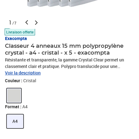
1
/7
Livraison offerte
Exacompta
Classeur 4 anneaux 15 mm polypropylène
crystal - a4 - cristal - x 5 - exacompta
Résistante et transparente, la gamme Crystal Clear permet un
classement clair et pratique. Polypro translucide pour une
meilleure visualisation du contenu. Un classeur souple qui résiste
Voir la description
aux manipulations multiples. Format A4, adapté au classement de
Couleur :
Cristal
feuilles, pochettes perforées et intercalaires A4.
Format :
A4
A4