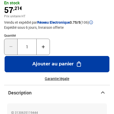
En stock
57
,21€
Prix unitaire HT
Vendu et expédié par
Réseau Electronique
3.75/5
(106)
Expédié sous 6 jours
livraison offerte
Quantité : 1
Quantité
Ajouter au panier
Garantie légale
Description
ID 3130635119444