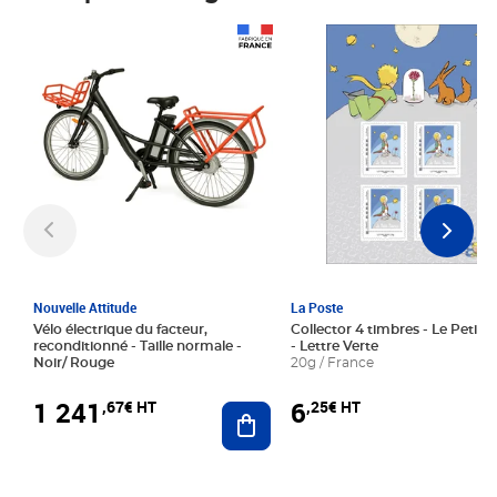
Prix 1 241,67€ HT
Prix 6,25€ HT
Nouvelle Attitude
La Poste
Vélo électrique du facteur,
Collector 4 timbres - Le Petit P
reconditionné - Taille normale -
- Lettre Verte
Noir/ Rouge
20g / France
1 241
6
,67€ HT
,25€ HT
Ajouter au panier