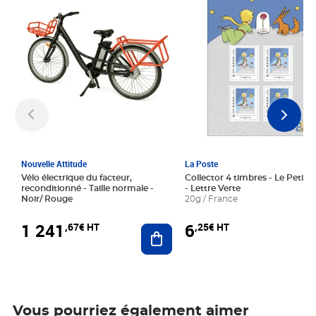
Nouvelle Attitude
La Poste
Vélo électrique du facteur,
Collector 4 timbres - Le Petit P
reconditionné - Taille normale -
- Lettre Verte
Noir/ Rouge
20g / France
1 241
6
,67€ HT
,25€ HT
Ajouter au panier
Vous pourriez également aimer