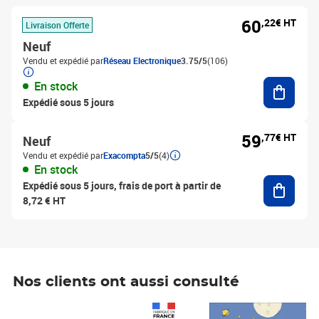
60
,22€ HT
Livraison Offerte
Neuf
Vendu et expédié par
Réseau Electronique
3.75/5
(106)
Ajouter
En stock
Expédié sous 5 jours
59
,77€ HT
Neuf
Vendu et expédié par
Exacompta
5/5
(4)
En stock
Ajouter
Expédié sous 5 jours, frais de port à partir de
8,72 € HT
Nos clients ont aussi consulté
Prix 1 241,67€ HT
Prix 6,25€ HT