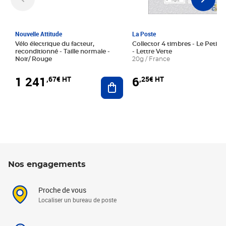
Nouvelle Attitude
La Poste
Vélo électrique du facteur,
Collector 4 timbres - Le Petit P
reconditionné - Taille normale -
- Lettre Verte
Noir/ Rouge
20g / France
1 241
6
,67€ HT
,25€ HT
Ajouter au panier
Nos engagements
Proche de vous
Localiser un bureau de poste