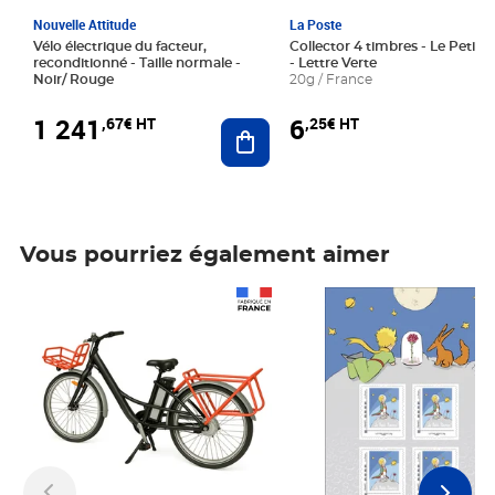
Nouvelle Attitude
La Poste
Vélo électrique du facteur,
Collector 4 timbres - Le Petit P
reconditionné - Taille normale -
- Lettre Verte
Noir/ Rouge
20g / France
1 241
6
,67€ HT
,25€ HT
Ajouter au panier
Vous pourriez également aimer
Prix 1 241,67€ HT
Prix 6,25€ HT