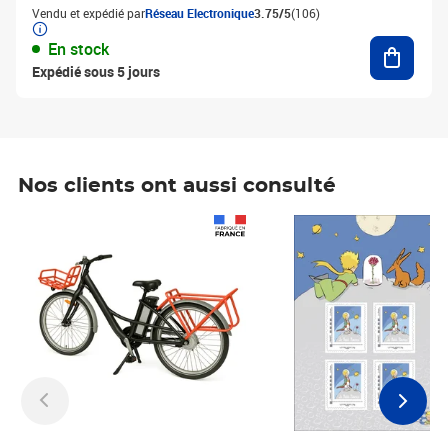
Vendu et expédié par
Réseau Electronique
3.75/5
(106)
Ajouter
En stock
Expédié sous 5 jours
Nos clients ont aussi consulté
Prix 1 241,67€ HT
Prix 6,25€ HT